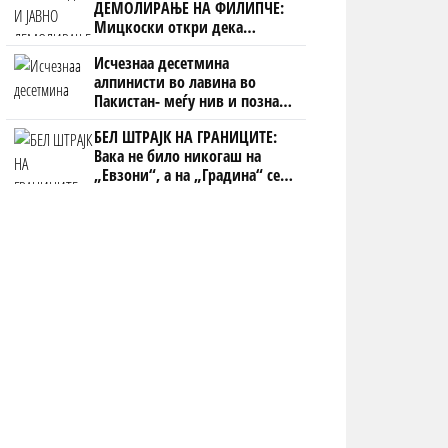
ДЕМОЛИРАЊЕ НА ФИЛИПЧЕ:
Мицкоски откри дека
човекот појма нема од
Исчезнаа десетмина
ништо, освен за кеш
алпинисти во лавина во
Пакистан- меѓу нив и познат
Непалец
БЕЛ ШТРАЈК НА ГРАНИЦИТЕ:
Вака не било никогаш на
„Евзони“, а на „Градина“ се
чека и пет часа