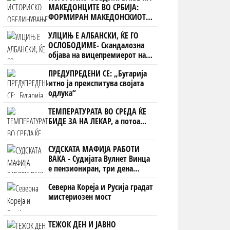
МАКЕДОНЦИТЕ ВО СРБИЈА:
ФОРМИРАН МАКЕДОНСКИОТ
НАЦИОНАЛЕН СОЈУЗ
УЛЦИЊ Е АЛБАНСКИ, ЌЕ ГО
ОСЛОБОДИМЕ- Скандалозна
објава на вицепремиерот на
Црна Гора
ПРЕДУПРЕДЕНИ СЕ: „Бугарија
итно ја преиспитува својата
одлука“
ТЕМПЕРАТУРАТА ВО СРЕДА ЌЕ
БИДЕ ЗА НА ЛЕКАР, а потоа...
СУДСКАТА МАФИЈА РАБОТИ
ВАКА - Судијата Вулнет Винца
е пензиониран, три дена
откако му го врати пасошот
Северна Кореја и Русија градат
на бизнисменот Марковски
мистериозен мост
ТЕЖОК ДЕН И ЈАВНО