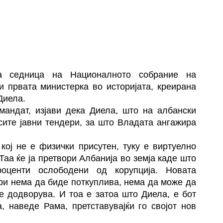
а седница на Националното собрание на
ви првата министерка во историјата, креирана
Диела.
 мандат, изјави дека Диела, што на албански
сите јавни тендери, за што Владата ангажира
 кој не е физички присутен, туку е виртуелно
Таа ќе ја претвори Албанија во земја каде што
оценти ослободени од корупција. Новата
ри нема да биде поткуплива, нема да може да
се додворува. И тоа е затоа што Диела, е бот
, наведе Рама, претставувајќи го својот нов