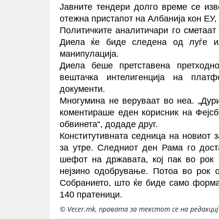
Јавните тендери долго време се изво
отежна пристапот на Албанија кон ЕУ,
Политичките аналитичари го сметаат
Диела ќе биде следена од луѓе и
манипулација.
Диела беше претставена претходно
вештачка интелигенција на плат
документи.
Многумина не веруваат во неа. „Дур
коментираше еден корисник на Фејсб
обвинета“, додаде друг.
Конститутивната седница на новиот з
за утре. Следниот ден Рама го дос
шефот на државата, кој пак во рок
нејзино одобрување. Потоа во рок 
Собранието, што ќе биде само форма
140 пратеници.
© Vecer.mk, правата за текстот се на редакци