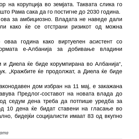
р на корупција во земјата. Таквата слика го
 што Рама сака да го постигне до 2030 година.
 ова за амбициозно. Владата не наведе дали
ли како ќе се отстрани ризикот од можна
 оваа година како виртуелен асистент со
формата е-Албанија за добивање владини
и и Диела ќе биде корумпирана во Албанија“,
ук. „Кражбите ќе продолжат, а Диела ќе биде
аконодавен дом избран на 11 мај, е закажана
тавува Предлог-составот на новата влада до
 од седум дена треба да потпише уредба за
од 10 дена ќе бидат ставени на гласање во
лно, бидејќи социјалисти имаат 83 од вкупно
јата