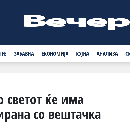
IFE
ЗАБАВНА
ЕКОНОМИЈА
КУЈНА
АНАЛИЗА
С
о светот ќе има
ирана со вештачка