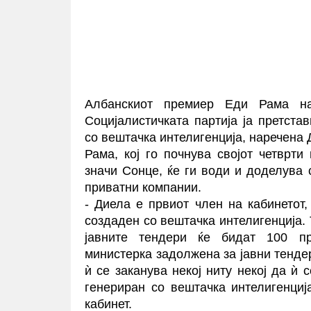
Албанскиот премиер Еди Рама н
Социјалистичката партија ја претста
со вештачка интелигенција, наречена 
Рама, кој го почнува својот четврти
значи Сонце, ќе ги води и доделува 
приватни компании.
- Диела е првиот член на кабинетот,
создаден со вештачка интелигенција. 
јавните тендери ќе бидат 100 пр
министерка задолжена за јавни тенде
ѝ се заканува некој ниту некој да ѝ 
генериран со вештачка интелигенција
кабинет.