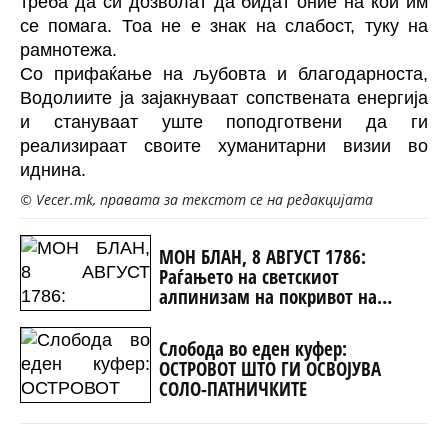
треба да си дозволат да бидат оние на кои им
се помага. Тоа не е знак на слабост, туку на
рамнотежа.
Со прифаќање на љубовта и благодарноста,
Водолиите ја зајакнуваат сопствената енергија
и стануваат уште поподготвени да ги
реализираат своите хуманитарни визии во
иднина.
© Vecer.mk, правата за текстот се на редакцијата
МОН БЛАН, 8 АВГУСТ 1786:
Раѓањето на светскиот
алпинизам на покривот на
Европа
Слобода во еден куфер:
ОСТРОВОТ ШТО ГИ ОСВОЈУВА
СОЛО-ПАТНИЧКИТЕ