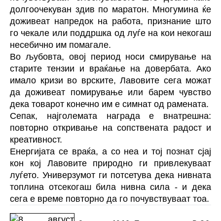
долгоочекуван здив по маратон. Многумина ќе
доживеат напредок на работа, признание што
го чекале или поддршка од луѓе на кои некогаш
несебично им помагале.
Во љубовта, овој период носи смирување на
старите тензии и враќање на довербата. Ако
имало кризи во врските, Лавовите сега можат
да доживеат помирување или барем чувство
дека товарот конечно им е симнат од рамената.
Сепак, најголемата награда е внатрешна:
повторно откривање на сопствената радост и
креативност.
Енергијата се враќа, а со неа и тој познат сјај
кон кој Лавовите природно ги привлекуваат
луѓето. Универзумот ги потсетува дека нивната
топлина отсекогаш била нивна сила - и дека
сега е време повторно да го почувствуваат тоа.