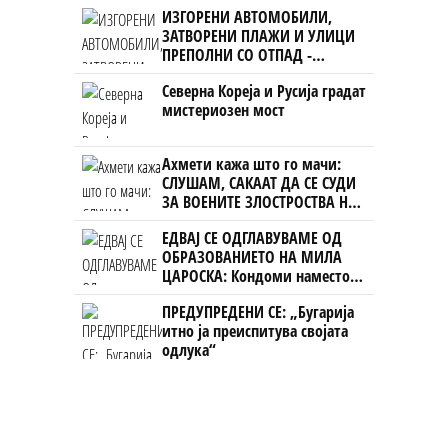
ИЗГОРЕНИ АВТОМОБИЛИ,
ЗАТВОРЕНИ ПЛАЖИ И УЛИЦИ
ПРЕПОЛНИ СО ОТПАД -
Фнидек во хаос по
Северна Кореја и Русија градат
мигрантскиот бран кон Сеута
мистериозен мост
Ахмети кажа што го мачи:
СЛУШАМ, САКААТ ДА СЕ СУДИ
ЗА ВОЕНИТЕ ЗЛОСТРОСТВА НА
УЧК...
ЕДВАЈ СЕ ОДГЛАВУВАМЕ ОД
ОБРАЗОВАНИЕТО НА МИЛА
ЦАРОСКА: Кондоми наместо
книги
ПРЕДУПРЕДЕНИ СЕ: „Бугарија
итно ја преиспитува својата
одлука“