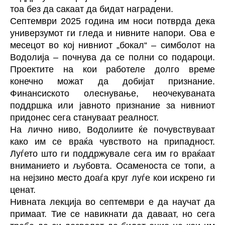
тоа без да сакаат да бидат наградени.
Септември 2025 година им носи потврда дека
универзумот ги гледа и нивните напори. Ова е
месецот во кој нивниот „бокал“ – симболот на
Водолија – почнува да се полни со подароци.
Проектите на кои работеле долго време
конечно можат да добијат признание.
Финансиското олеснување, неочекуваната
поддршка или јавното признание за нивниот
придонес сега стануваат реалност.
На лично ниво, Водолиите ќе почувствуваат
како им се враќа чувството на припадност.
Луѓето што ги поддржувале сега им го враќаат
вниманието и љубовта. Осаменоста се топи, а
на нејзино место доаѓа круг луѓе кои искрено ги
ценат.
Нивната лекција во септември е да научат да
примаат. Тие се навикнати да даваат, но сега