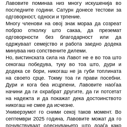
Лавовите поминаа низ многу искушенија во
последните години. Сатурн донесе тестови за
одговорност, односи и трпение.
Многу членови на овој знак мораа да созреат
побрзо отколку што сакаа, да преземат
одговорности без благодарност или да
одржуваат семејство и работа заедно додека
минуваа низ сопствените дилеми.
Но, вистинската сила на Лавот не е во тоа што
секогаш победува, туку во тоа што, дури и
додека се бори, никогаш не ја губи топлината
на своето срце. Токму тоа ги прави посебни.
Дури и кога беа исцрпени, Лавовите наоѓаа
начини да ги охрабрат другите, да ги потсетат
на надежта и да покажат дека достоинството
никогаш не смее да исчезне.
Универзумот го сними секој таков момент. Во
септември 2025 година, Лавовите можат да го
почувствуваат олеснувањето што доаѓа како