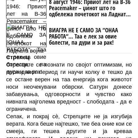
8 август 1946: Првиот лет на B-36
Peacemaker – џинот што го
одбележа почетокот на Ладната
војна
ВИАГРА НЕ Е САМО ЗА “ОНАА
РАБОТА“... Таа е лек за овие
болести, па дури и за рак!
Стрелец
Стрелците се познати по својот оптимизам, но
последниот период ги научи колку е тешко да
се остане верен на таа енергија кога животот
носи неочекувани обврски. Сатурн донесе
забавувања, одговорности и чувство како
нивната најголема вредност - слободата - да е
ограничена.
Сепак, и покрај сè, Стрелците не ја изгубија
верата. Кога беше најтешко, тие беа оние кои се
смееја, ги тешеа другите и ја креваа