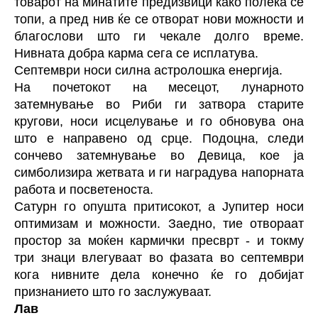
товарот на минатите предизвици како полека се
топи, а пред нив ќе се отворат нови можности и
благослови што ги чекале долго време.
Нивната добра карма сега се исплатува.
Септември носи силна астролошка енергија.
На почетокот на месецот, лунарното
затемнување во Риби ги затвора старите
кругови, носи исцелување и го обновува она
што е направено од срце. Подоцна, следи
сончево затемнување во Девица, кое ја
симболизира жетвата и ги наградува напорната
работа и посветеноста.
Сатурн го опушта притисокот, а Јупитер носи
оптимизам и можности. Заедно, тие отвораат
простор за моќен кармички пресврт - и токму
три знаци влегуваат во фазата во септември
кога нивните дела конечно ќе го добијат
признанието што го заслужуваат.
Лав