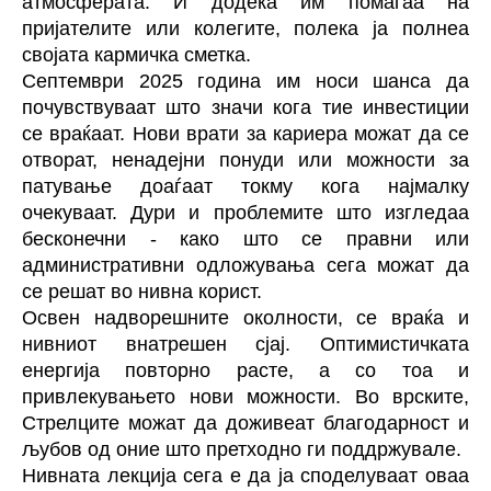
атмосферата. И додека им помагаа на
пријателите или колегите, полека ја полнеа
својата кармичка сметка.
Септември 2025 година им носи шанса да
почувствуваат што значи кога тие инвестиции
се враќаат. Нови врати за кариера можат да се
отворат, ненадејни понуди или можности за
патување доаѓаат токму кога најмалку
очекуваат. Дури и проблемите што изгледаа
бесконечни - како што се правни или
административни одложувања сега можат да
се решат во нивна корист.
Освен надворешните околности, се враќа и
нивниот внатрешен сјај. Оптимистичката
енергија повторно расте, а со тоа и
привлекувањето нови можности. Во врските,
Стрелците можат да доживеат благодарност и
љубов од оние што претходно ги поддржувале.
Нивната лекција сега е да ја споделуваат оваа