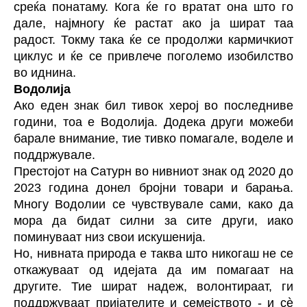
среќа понатаму. Кога ќе го вратат она што го
дале, најмногу ќе растат ако ја шират таа
радост. Токму така ќе се продолжи кармичкиот
циклус и ќе се привлече поголемо изобилство
во иднина.
Водолија
Ако еден знак бил тивок херој во последниве
години, тоа е Водолија. Додека други можеби
барале внимание, тие тивко помагале, воделе и
поддржувале.
Престојот на Сатурн во нивниот знак од 2020 до
2023 година донел бројни товари и барања.
Многу Водолии се чувствувале сами, како да
мора да бидат силни за сите други, иако
поминуваат низ свои искушенија.
Но, нивната природа е таква што никогаш не се
откажуваат од идејата да им помагаат на
другите. Тие шират надеж, волонтираат, ги
поддржуваат пријателите и семејството - и сè