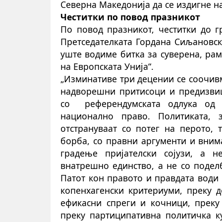
Северна Македонија да се издигне на
Честитки по повод празникот
По повод празникот, честитки до г
Претседателката Гордана Сиљановск
уште водиме битка за суверена, ра
на Европската Унија“.
„Изминативе три децении се соочив
надворешни притисоци и предизвиц
со
референдумската одлука од
национално право. Политиката,
отстрануваат со потег на перото,
борба, со правни аргументи и вним
градење пријателски сојузи, а 
внатрешно единство, а не со поделб
Патот кон правото и правдата води
копенхагенски критериуми, преку д
ефикасни спреги и кочници, преку
преку партиципативна политичка ку