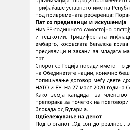
организација. Поради противењето и 
прифаќаше уставното име на Републ
под привремената референца: Поран
Пат со предизвици и искушенија
Низ 33-годишното самостојно опсто
и тешкотии. Трицифрената инфлаци
ембарго, косовската бегалска криза
предизвици и закани за младата ма
пат.
Спорот со Грција поради името, по
на Обединетите нации, конечно беше
попишување договор меѓу двете држ
НАТО и ЕУ. На 27 март 2020 година 
Како земја кандидат за членство
препорака за почеток на преговори 
блокада од Бугарија.
Одбележување на денот
Под слоганот „Од сон до реалност, 