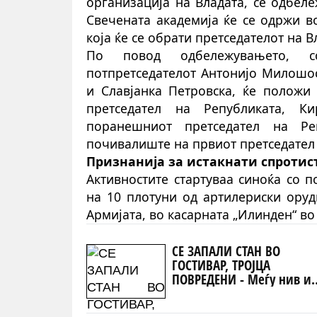
организација на Владата, се одбел
Свечената академија ќе се одржи в
која ќе се обрати претседателот на В
По повод одбележувањето, со
потпретседателот Антонијо Милошос
и Славјанка Петровска, ќе положи
претседател на Републиката, К
поранешниот претседател на Ре
почивалиште на првиот претседател 
Признанија за истакнати спротис
Активностите стартуваа синоќа со 
на 10 плотуни од артилериски оруд
Армијата, во касарната „Илинден“ во
СЕ ЗАПАЛИ СТАН ВО
ГОСТИВАР, ТРОЈЦА
ПОВРЕДЕНИ - Меѓу нив и
двајца полицајци