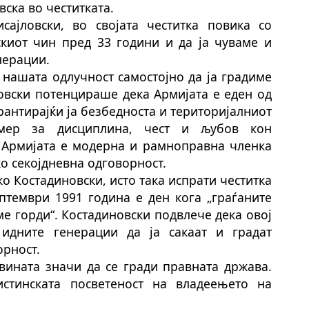
ска во честитката.
ајловски, во својата честитка повика со
скиот чин пред 33 години и да ја чуваме и
нерации.
 нашата одлучност самостојно да ја градиме
ловски потенцираше дека Армијата е еден од
рантирајќи ја безбедноста и територијалниот
ример за дисциплина, чест и љубов кон
ес Армијата е модерна и рамноправна членка
о секојдневна одговорност.
о Костадиновски, исто така испрати честитка
ептември 1991 година е ден кога „граѓаните
ме горди“. Костадиновски подвлече дека овој
идните генерации да ја сакаат и градат
орност.
овината значи да се гради правната држава.
истинската посветеност на владеењето на