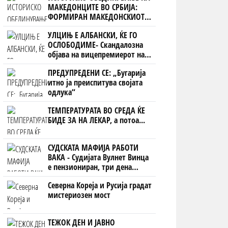
МАКЕДОНЦИТЕ ВО СРБИЈА:
ФОРМИРАН МАКЕДОНСКИОТ
НАЦИОНАЛЕН СОЈУЗ
УЛЦИЊ Е АЛБАНСКИ, ЌЕ ГО
ОСЛОБОДИМЕ- Скандалозна
објава на вицепремиерот на
Црна Гора
ПРЕДУПРЕДЕНИ СЕ: „Бугарија
итно ја преиспитува својата
одлука“
ТЕМПЕРАТУРАТА ВО СРЕДА ЌЕ
БИДЕ ЗА НА ЛЕКАР, а потоа...
СУДСКАТА МАФИЈА РАБОТИ
ВАКА - Судијата Вулнет Винца
е пензиониран, три дена
откако му го врати пасошот
Северна Кореја и Русија градат
на бизнисменот Марковски
мистериозен мост
ТЕЖОК ДЕН И ЈАВНО