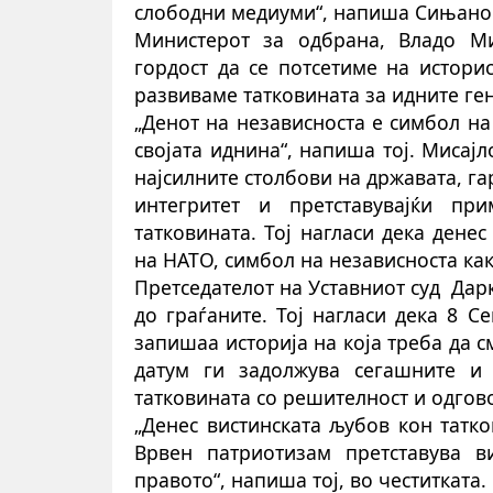
слободни медиуми“, напиша Сињанов
Министерот за одбрана, Владо Мис
гордост да се потсетиме на истори
развиваме татковината за идните ге
„Денот на независноста е симбол на
својата иднина“, напиша тој. Мисај
најсилните столбови на државата, га
интегритет и претставувајќи п
татковината. Тој нагласи дека ден
на НАТО, симбол на независноста как
Претседателот на Уставниот суд
Дарк
до граѓаните. Тој нагласи дека 8 С
запишаа историја на која треба да с
датум ги задолжува сегашните и 
татковината со решителност и одгов
„Денес вистинската љубов кон татк
Врвен патриотизам претставува в
правото“, напиша тој, во честитката.