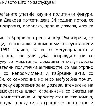
 нивото што го заслужува“.
раѓаните упатија клучни политички фигури.
а Давкова потсети де
к
а 34 години потоа, сè
мноправна, европска, правна држава, членка
ме со бројни внатрешни поделби и кризи, со
и, со отстапки и компромиси неусогласени
 1991 година, па и со меѓународното и
 за жал, нè учи дека неправдите не се
 туку со макотрпна домашна и меѓународна
ателни политички активности, со макотрпно
не со непромислени и избрзани акти, со
и, со самопочит, но и со меѓусебна почит.
 преку европеизирана држава, втемелена на
емократска власт, ограничена со систем на
 компетитивна и просперитетна економија,
лтура, преку силно граѓанско општество и