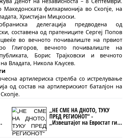
ежува Денот на независноста – 8 Септември.
о Македонската филхармонија во Скопје, на
ладата, Христијан Мицкоски.
браниска делегација предводена од
ки, составена од пратениците Сергеј Попов
 цвеќе во вечното почивалиште на првиот
иро Глигоров, вечното почивалиште на
публиката, Борис Трајковски и вечното
на Владата, Никола Кљусев.
ти
почесна артилериска стрелба со истрелување
ија од состав на артилерискиот баталјон на
 Скопје.
„НЕ СМЕ НА ДНОТО, ТУКУ
ПРЕД РЕГИОНОТ“ -
„Извештајот на Евростат ги
руши вашите тврдења“