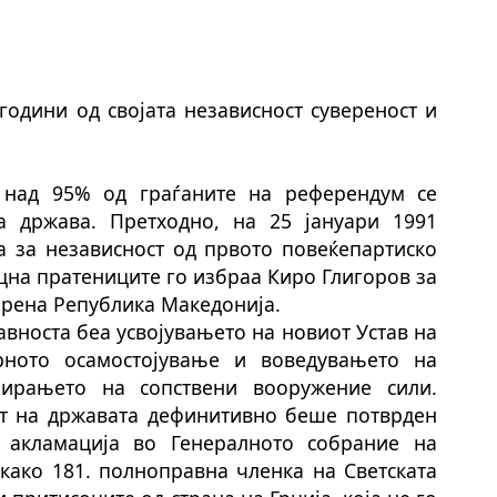
години од својата независност сувереност и
 над 95% од граѓаните на референдум се
на држава. Претходно, на 25 јануари 1991
а за независност од првото повеќепартиско
цна пратениците го избраа Киро Глигоров за
верена Република Македонија.
вноста беа усвојувањето на новиот Устав на
рното осамостојување и воведувањето на
ирањето на сопствени вооружение сили.
ет на државата дефинитивно беше потврден
 акламација во Генералното собрание на
ако 181. полноправна членка на Светската