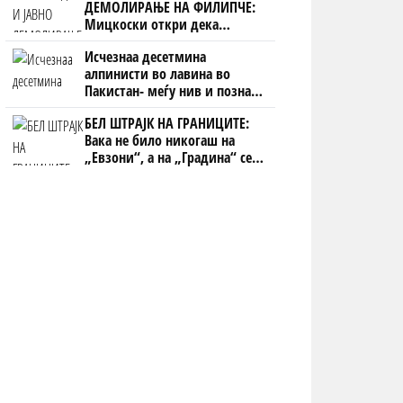
ДЕМОЛИРАЊЕ НА ФИЛИПЧЕ:
Мицкоски откри дека
човекот појма нема од
Исчезнаа десетмина
ништо, освен за кеш
алпинисти во лавина во
Пакистан- меѓу нив и познат
Непалец
БЕЛ ШТРАЈК НА ГРАНИЦИТЕ:
Вака не било никогаш на
„Евзони“, а на „Градина“ се
чека и пет часа