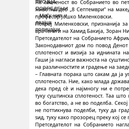
На свеченост во Собранието во пе
животно део „
8
Септември“ на макед
професор Јошко Миленковски.
Покрај Миленковски, признанија за
врачени и на Хамид Бакија, Зоран Н
Претседателот на Собранието Афри
Законодавниот дом по повод Денот 
сплотеност и визија за иднината н
Гаши ја нагласи важноста на суштин
на различностите и градење на заед
– Главната порака што сакам да ја 
сплотеноста. Ние, како млада држав
дека пред сè и најмногу ни е потр
туку суштинска сплотеност. Таа што
во богатство, а не во поделба. Секо
не поттикнува поделби, туку да гра
ѕид, туку како прозорец преку кој се
Претседателот на Собранието нагл