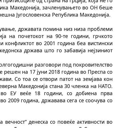
притисоците од страна на Грција, која не го
ика Македонија, зачленувањето во ОН беше
ешна Југословенска Република Македонија.
јување, државата помина низ низа проблеми
ја на почетокот на 90-те години, грчкото
 и конфликтот во 2001 година беа вистински
кедонска држава што го забавија нејзиниот
 долгогодишни разговори под покровителство
 решен на 17 јуни 2018 година во Преспа со
ави. Со тоа се отвори патот на земјава кон
Северна Македонија стана 30 членка на НАТО.
 во ЕУ веќе 18 години, со добиена прва
во 2009 година, државава сега се соочува со
за вечност“ денеска со повеќе активности во