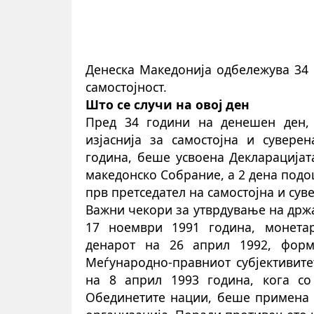
Денеска Македонија одбележува 34 
самостојност.
Што се случи на
о
вој ден
Пред 34 години на денешен ден,
изјаснија за самостојна и сувере
година, беше усвоена Декларацијат
македонско Собрание, а 2 дена подо
прв претседател на самостојна и су
Важни чекори за утврдување на држа
17 ноември 1991 година, монета
денарот на 26 април 1992, форм
Меѓународно-правниот субјективит
на 8 април 1993 година, кога со
Обединетите нации, беше примена к