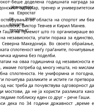
токот беше доделена годишната награда за
онскиот одбојкар, тренер и универзитетски
 остварувања во областа на спортот им беа
иколовски, Виктор Тевчев и Кирил Манев.
м Гаши на приемот што го организираше во
на независноста, упати порака за единство,
а Северна Македонија. Во своето обраќање,
ската сплотеност меѓу граѓаните, почитување
ничка иднина без поделби.
упатам на оваа годишнина од независноста е
а, имаме потреба од многу нешта, но мислам
ебна сплотеноста. Не униформна и погодна,
 ги почитува разликите и истите ги претвора
ј од нас треба да почувствува одговорност да
ди мостови, да не ја користи разликата како
 гледаме поблиску еден со друг – рече Гаши.
аси дека по 34 години државност „време е