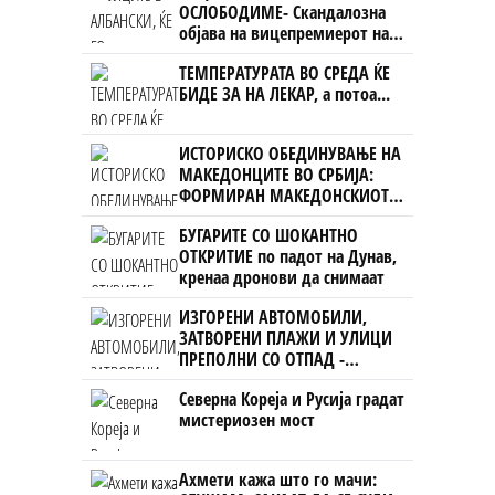
ОСЛОБОДИМЕ- Скандалозна
објава на вицепремиерот на
Црна Гора
ТЕМПЕРАТУРАТА ВО СРЕДА ЌЕ
БИДЕ ЗА НА ЛЕКАР, а потоа...
ИСТОРИСКО ОБЕДИНУВАЊЕ НА
МАКЕДОНЦИТЕ ВО СРБИЈА:
ФОРМИРАН МАКЕДОНСКИОТ
НАЦИОНАЛЕН СОЈУЗ
БУГАРИТЕ СО ШОКАНТНО
ОТКРИТИЕ по падот на Дунав,
кренаа дронови да снимаат
ИЗГОРЕНИ АВТОМОБИЛИ,
ЗАТВОРЕНИ ПЛАЖИ И УЛИЦИ
ПРЕПОЛНИ СО ОТПАД -
Фнидек во хаос по
Северна Кореја и Русија градат
мигрантскиот бран кон Сеута
мистериозен мост
Ахмети кажа што го мачи: