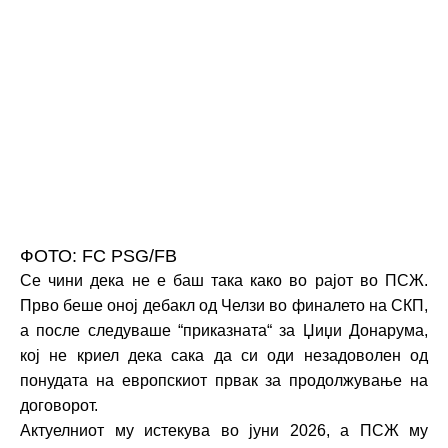
ФОТО: FC PSG/FB
Се чини дека не е баш така како во рајот во ПСЖ.
Прво беше оној дебакл од Челзи во финалето на СКП,
а после следуваше “приказната“ за Џиџи Донарума,
кој не криел дека сака да си оди незадоволен од
понудата на европскиот првак за продолжување на
договорот.
Актуелниот му истекува во јуни 2026, а ПСЖ му