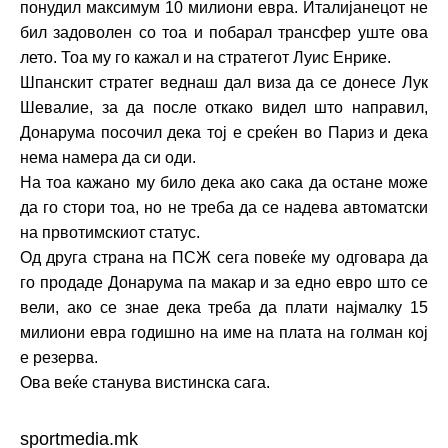
понудил максимум 10 милиони евра. Италијанецот не
бил задоволен со тоа и побарал трансфер уште ова
лето. Тоа му го кажал и на стратегот Луис Енрике.
Шпанскит стратег веднаш дал виза да се донесе Лук
Шевалие, за да после откако видел што направил,
Донарума посочил дека тој е среќен во Париз и дека
нема намера да си оди.
На тоа кажано му било дека ако сака да остане може
да го стори тоа, но не треба да се надева автоматски
на првотимскиот статус.
Од друга страна на ПСЖ сега повеќе му одговара да
го продаде Донарума па макар и за едно евро што се
вели, ако се знае дека треба да плати најмалку 15
милиони евра годишно на име на плата на голман кој
е резерва.
Ова веќе станува вистинска сага.
sportmedia.mk