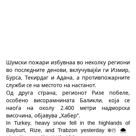
Шумски пожари избувнаа во неколку региони
во последните денови, вклучувајќи ги Измир,
Бурса, Текирдаг и Адана, а противпожарните
служби се на местото на настанот.
Од друга страна, регионот Ризе побеле,
особено висорамнината Баликли, која се
наоѓа на околу 2.400 метри надморска
височина, објавува „Хабер“.
In Turkey, heavy snow fell in the highlands of
Bayburt, Rize, and Trabzon yesterday ❄️☃️🌨️