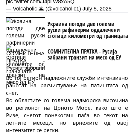
pic.twitter.com/J4pLW8xA5Q
— Volcaholic 🌋 (@volcaholic1)
July 5, 2025
Украина погоди две големи
руски рафинерии оддалечени
стотици километри од границата
СОМНИТЕЛНА ПРАТКА - Русија
забрани транзит на месо од ЕУ
Во тој регион надлежните служби интензивно
работат на расчистување на патиштата од
снег.
Во областите со голема надморска височина
во регионот на Црното Море, како што е
Ризе, снегот понекогаш паѓа во текот на
летните месеци, но врнежите од овој
интензитет се ретки.