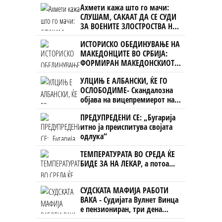
Ахмети кажа што го мачи:
СЛУШАМ, САКААТ ДА СЕ СУДИ
ЗА ВОЕНИТЕ ЗЛОСТРОСТВА НА
УЧК...
ИСТОРИСКО ОБЕДИНУВАЊЕ НА
МАКЕДОНЦИТЕ ВО СРБИЈА:
ФОРМИРАН МАКЕДОНСКИОТ
НАЦИОНАЛЕН СОЈУЗ
УЛЦИЊ Е АЛБАНСКИ, ЌЕ ГО
ОСЛОБОДИМЕ- Скандалозна
објава на вицепремиерот на
Црна Гора
ПРЕДУПРЕДЕНИ СЕ: „Бугарија
итно ја преиспитува својата
одлука“
ТЕМПЕРАТУРАТА ВО СРЕДА ЌЕ
БИДЕ ЗА НА ЛЕКАР, а потоа...
СУДСКАТА МАФИЈА РАБОТИ
ВАКА - Судијата Вулнет Винца
е пензиониран, три дена
откако му го врати пасошот