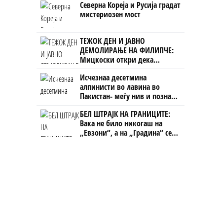
Северна Кореја и Русија градат
на бизнисменот Марковски
мистериозен мост
ТЕЖОК ДЕН И ЈАВНО
ДЕМОЛИРАЊЕ НА ФИЛИПЧЕ:
Мицкоски откри дека
човекот појма нема од
Исчезнаа десетмина
ништо, освен за кеш
алпинисти во лавина во
Пакистан- меѓу нив и познат
Непалец
БЕЛ ШТРАЈК НА ГРАНИЦИТЕ:
Вака не било никогаш на
„Евзони“, а на „Градина“ се
чека и пет часа