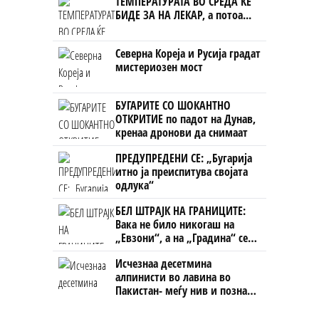
ТЕМПЕРАТУРАТА ВО СРЕДА ЌЕ
БИДЕ ЗА НА ЛЕКАР, а потоа...
Северна Кореја и Русија градат
мистериозен мост
БУГАРИТЕ СО ШОКАНТНО
ОТКРИТИЕ по падот на Дунав,
кренаа дронови да снимаат
ПРЕДУПРЕДЕНИ СЕ: „Бугарија
итно ја преиспитува својата
одлука“
БЕЛ ШТРАЈК НА ГРАНИЦИТЕ:
Вака не било никогаш на
„Евзони“, а на „Градина“ се
чека и пет часа
Исчезнаа десетмина
алпинисти во лавина во
Пакистан- меѓу нив и познат
Непалец