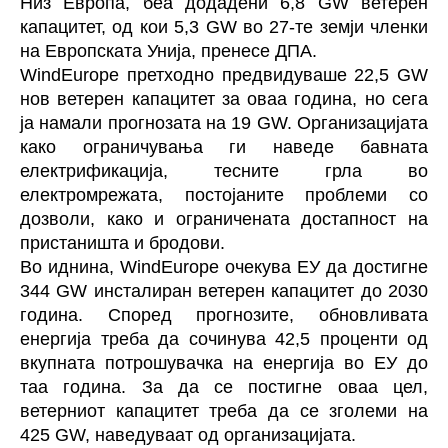
Низ Европа, беа додадени 6,8 GW ветерен
капацитет, од кои 5,3 GW во 27-те земји членки
на Европската Унија, пренесе ДПА.
WindEurope претходно предвидуваше 22,5 GW
нов ветерен капацитет за оваа година, но сега
ја намали прогнозата на 19 GW. Организацијата
како ограничувања ги наведе бавната
електрификација, тесните грла во
електромрежата, постојаните проблеми со
дозволи, како и ограничената достапност на
пристаништа и бродови.
Во иднина, WindEurope очекува ЕУ да достигне
344 GW инсталиран ветерен капацитет до 2030
година. Според прогнозите, обновливата
енергија треба да сочинува 42,5 проценти од
вкупната потрошувачка на енергија во ЕУ до
таа година. За да се постигне оваа цел,
ветерниот капацитет треба да се зголеми на
425 GW, наведуваат од организацијата.