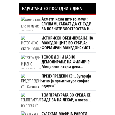
НАЈЧИТАНИ ВО ПОСЛЕДНИ 7 ДЕНА
Ахмети кажа што го мачи:
СЛУШАМ, САКААТ ДА СЕ СУДИ
ЗА ВОЕНИТЕ ЗЛОСТРОСТВА НА
УЧК...
ИСТОРИСКО ОБЕДИНУВАЊЕ НА
МАКЕДОНЦИТЕ ВО СРБИЈА:
ФОРМИРАН МАКЕДОНСКИОТ
НАЦИОНАЛЕН СОЈУЗ
ТЕЖОК ДЕН И ЈАВНО
ДЕМОЛИРАЊЕ НА ФИЛИПЧЕ:
Мицкоски откри дека
човекот појма нема од
ПРЕДУПРЕДЕНИ СЕ: „Бугарија
ништо, освен за кеш
итно ја преиспитува својата
одлука“
ТЕМПЕРАТУРАТА ВО СРЕДА ЌЕ
БИДЕ ЗА НА ЛЕКАР, а потоа...
СУДСКАТА МАФИЈА РАБОТИ