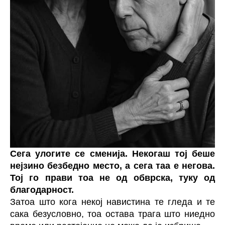
Сега улогите се сменија. Некогаш тој беше
нејзино безбедно место, а сега таа е негова.
Тој го прави тоа не од обврска, туку од
благодарност.
Затоа што кога некој навистина те гледа и те
сака безусловно, тоа остава трага што ниедно