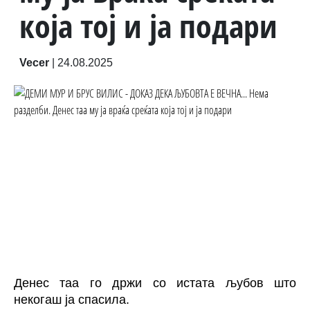
која тој и ја подари
Vecer
|
24.08.2025
Денес таа го држи со истата љубов што
некогаш ја спасила.