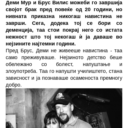
Деми Мур и Брус Вилис можеби го завршија
својот брак пред повеќе од 20 години, но
нивната приказна никогаш навистина не
заврши. Сега, додека тој се бори со
деменција, таа стои покрај него со истата
нежност што тој некогаш ѝ ја даваше во
нејзините најтемни години.
Пред Брус, Деми не живееше навистина - таа
само преживуваше. Нејзиното детство беше
обележано со болест, напуштање и
злоупотреба. Таа го напушти училиштето, стана
зависност и ја познаваше осаменоста премногу
добро.