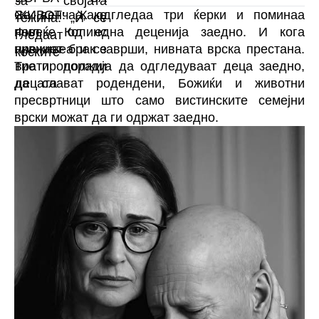
Се венчаа, одгледаа три ќерки и поминаа
повеќе од една деценија заедно. И кога
нивниот брак заврши, нивната врска престана.
Тие продолжија да одгледуваат деца заедно,
да слават родендени, Божиќи и животни
пресвртници што само вистинските семејни
врски можат да ги одржат заедно.