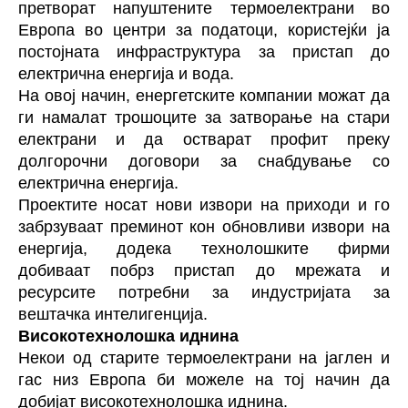
претворат напуштените термоелектрани во
Европа во центри за податоци, користејќи ја
постојната инфраструктура за пристап до
електрична енергија и вода.
На овој начин, енергетските компании можат да
ги намалат трошоците за затворање на стари
електрани и да остварат профит преку
долгорочни договори за снабдување со
електрична енергија.
Проектите носат нови извори на приходи и го
забрзуваат преминот кон обновливи извори на
енергија, додека технолошките фирми
добиваат побрз пристап до мрежата и
ресурсите потребни за индустријата за
вештачка интелигенција.
Високотехнолошка иднина
Некои од старите термоелектрани на јаглен и
гас низ Европа би можеле на тој начин да
добијат високотехнолошка иднина.