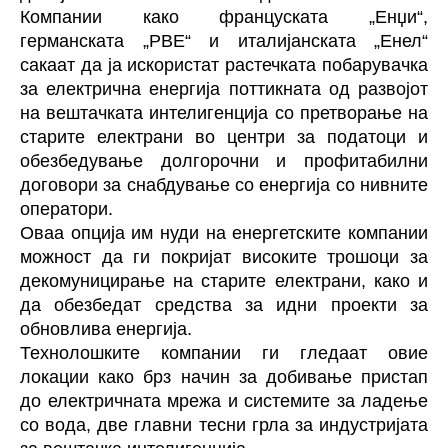
Компании како француската „Енџи“,
германската „РВЕ“ и италијанската „Енел“
сакаат да ја искористат растечката побарувачка
за електрична енергија поттикната од развојот
на вештачката интелигенција со претворање на
старите електрани во центри за податоци и
обезбедување долгорочни и профитабилни
договори за снабдување со енергија со нивните
оператори.
Оваа опција им нуди на енергетските компании
можност да ги покријат високите трошоци за
декомуницирање на старите електрани, како и
да обезбедат средства за идни проекти за
обновлива енергија.
Технолошките компании ги гледаат овие
локации како брз начин за добивање пристап
до електричната мрежа и системите за ладење
со вода, две главни тесни грла за индустријата