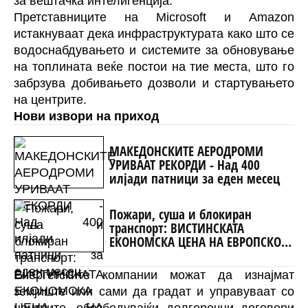
за вештачка интелигенција.
Претставниците на Microsoft и Amazon
истакнуваат дека инфраструктурата како што се
водоснабдувањето и системите за обновување
на топлината веќе постои на тие места, што го
забрзува добивањето дозволи и стартувањето
на центрите.
Нови извори на приход
МАКЕДОНСКИТЕ АЕРОДРОМИ
УРИВААТ РЕКОРДИ - Над 400
илјади патници за еден месец
Пожари, суша и блокиран
транспорт: ВИСТИНСКАТА
ЕКОНОМСКА ЦЕНА НА ЕВРОПСКОТО
ЖЕШКО ЛЕТО
Енергетските компании можат да изнајмат
земјиште или сами да градат и управуваат со
центрите, обезбедувајќи долгорочни договори