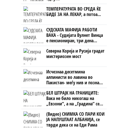
ТЕМПЕРАТУРАТА ВО СРЕДА ЌЕ
БИДЕ ЗА НА ЛЕКАР, а потоа...
СУДСКАТА МАФИЈА РАБОТИ
ВАКА - Судијата Вулнет Винца
е пензиониран, три дена
откако му го врати пасошот
Северна Кореја и Русија градат
на бизнисменот Марковски
мистериозен мост
Исчезнаа десетмина
алпинисти во лавина во
Пакистан- меѓу нив и познат
Непалец
БЕЛ ШТРАЈК НА ГРАНИЦИТЕ:
Вака не било никогаш на
„Евзони“, а на „Градина“ се
чека и пет часа
(Видео) СНИМКА СО ПАРИ КОИ
ЈА НАПУШТААТ АЛБАНИЈА, се
тврди дека се на Еди Рама