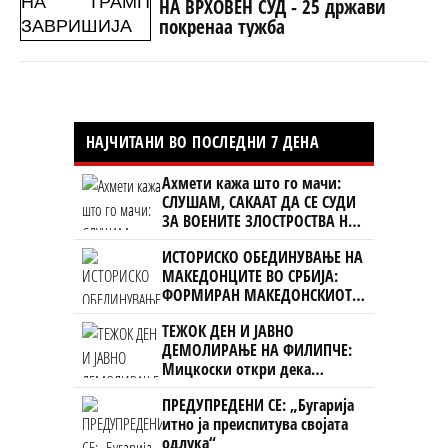
НА ВРХОВЕН СУД - 25 држави
покренаа тужба
НАЈЧИТАНИ ВО ПОСЛЕДНИ 7 ДЕНА
Ахмети кажа што го мачи:
СЛУШАМ, САКААТ ДА СЕ СУДИ
ЗА ВОЕНИТЕ ЗЛОСТРОСТВА НА
УЧК...
ИСТОРИСКО ОБЕДИНУВАЊЕ НА
МАКЕДОНЦИТЕ ВО СРБИЈА:
ФОРМИРАН МАКЕДОНСКИОТ
НАЦИОНАЛЕН СОЈУЗ
ТЕЖОК ДЕН И ЈАВНО
ДЕМОЛИРАЊЕ НА ФИЛИПЧЕ:
Мицкоски откри дека
човекот појма нема од
ПРЕДУПРЕДЕНИ СЕ: „Бугарија
ништо, освен за кеш
итно ја преиспитува својата
одлука“