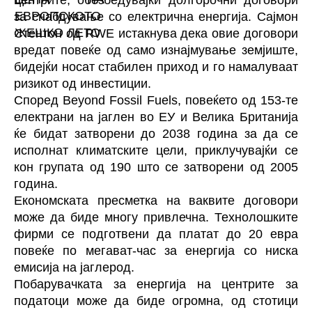
за снабдување со електрична енергија. Сајмон
Стентон од RWE истакнува дека овие договори
вредат повеќе од само изнајмување земјиште,
бидејќи носат стабилен приход и го намалуваат
ризикот од инвестиции.
Според Beyond Fossil Fuels, повеќето од 153-те
електрани на јаглен во ЕУ и Велика Британија
ќе бидат затворени до 2038 година за да се
исполнат климатските цели, приклучувајќи се
кон групата од 190 што се затворени од 2005
година.
Економската пресметка на ваквите договори
може да биде многу привлечна. Технолошките
фирми се подготвени да платат до 20 евра
повеќе по мегават-час за енергија со ниска
емисија на јаглерод.
Побарувачката за енергија на центрите за
податоци може да биде огромна, од стотици