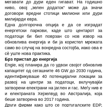
мегавати до дури еден гигават. На годишно
ниво, овој „зелен додаток“ може да значи
договори вредни стотици милиони или дури
милијарди евра.
Една долгорочна опција е да се изградат
енергетски паркови, каде што центарот за
податоци би бил поврзан со нов извор на
обновлива енергија и би ја користел мрежата
само во случај на вонредна состојба, иако ова е
сè уште нова практика.
Брз пристап до енергија
Engie, кој планира да го удвои својот обновлив
капацитет од сегашните 46 GW до 2030 година,
идентификуваше 40 потенцијални локации за
развој на центри за податоци, вклучувајќи
затворени електрани на јаглен и гас. Меѓу нив е
и електраната Хејзелвуд во Австралија, која
беше затворена во 2017 година.
Други фирми како што се португалските EDP,