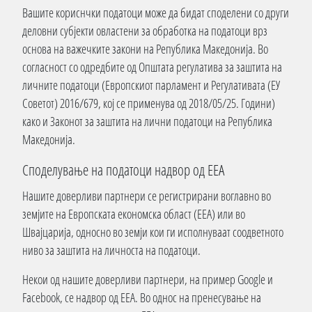
Вашите кориснчки податоци може да бидат споделени со други
деловни субјекти овластени за обработка на податоци врз
основа на важечките закони на Република Македонија. Во
согласност со одредбите од Општата регулатива за заштита на
личните податоци (Европскиот парламент и Регулативата (ЕУ
Советот) 2016/679, кој се применува од 2018/05/25. Години)
како и Законот за заштита на лични податоци на Република
Македонија.
Споделување на податоци надвор од ЕЕА
Нашите доверливи партнери се регистрирани воглавно во
земјите на Европската економска област (ЕЕА) или во
Швајцарија, односно во земји кои ги исполнуваат соодветното
ниво за заштита на личноста на податоци.
Некои од нашите доверливи партнери, на пример Google и
Facebook, се надвор од ЕЕА. Во однос на пренесување на