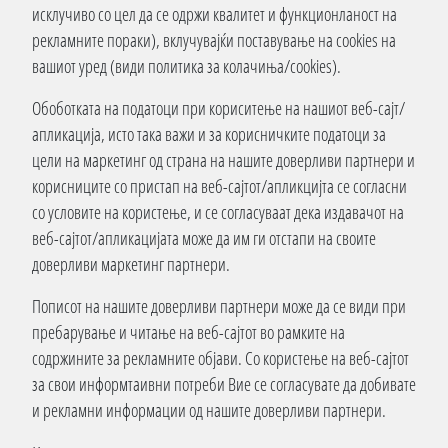
исклучиво со цел да се одржи квалитет и функционланост на
рекламните пораки), вклучувајќи поставување на cookies на
вашиот уред (види политика за колачиња/cookies).
Обоботката на податоци при кориситење на нашиот веб-сајт/
апликација, исто така важи и за корисничките податоци за
цели на маркетинг од страна на нашите доверливи партнери и
корисниците со пристап на веб-сајтот/апликцијта се согласни
со условите на користење, и се согласуваат дека издавачот на
веб-сајтот/апликацијата може да им ги отстапи на своите
доверливи маркетинг партнери.
Пописот на нашите доверливи партнери може да се види при
пребарување и читање на веб-сајтот во рамките на
содржините за рекламните објави. Со користење на веб-сајтот
за свои информтаивни потреби Вие се согласувате да добивате
и рекламни информации од нашите доверливи партнери.