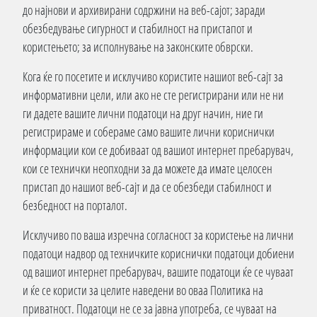
до најнови и архивирани содржини на веб-сајот; заради
обезбедување сигурност и стабилност на пристапот и
користењето; за исполнување на законските обврски.
Кога ќе го посетите и исклучиво користите нашиот веб-сајт за
информативни цели, или ако не сте регистрирани или не ни
ги дадете вашите лични податоци на друг начин, ние ги
регистрираме и собераме само вашите лични кориснички
информации кои се добиваат од вашиот интернет пребарувач,
кои се технички неопходни за да можете да имате целосен
пристап до нашиот веб-сајт и да се обезбеди стабилност и
безбедност на порталот.
Исклучиво по ваша изречна согласност за користење на лични
податоци надвор од техничките кориснички податоци добиени
од вашиот интернет пребарувач, вашите податоци ќе се чуваат
и ќе се користи за целите наведени во оваа Политика на
приватност. Податоци не се за јавна употреба, се чуваат на