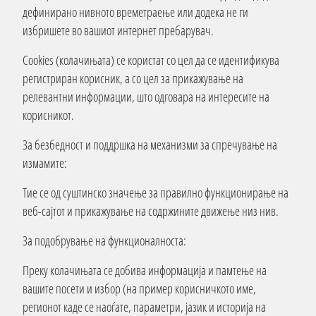
дефинирано нивното времетраење или додека не ги
избришете во вашиот интернет пребарувач.
Cookies (колачињата) се користат со цел да се идентификува
регистриран корисник, а со цел за прикажување на
релевантни информации, што одговара на интересите на
корисникот.
За безбедност и поддршка на механизми за спречување на
измамите:
Тие се од суштинско значење за правилно функционирање на
веб-сајтот и прикажување на содржините движење низ нив.
За подобрување на функционалноста:
Преку колачињата се добива информација и памтење на
вашите посети и избор (на пример корисничкото име,
регионот каде се наоѓате, параметри, јазик и историја на