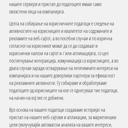
нашите сервери и пристап до податоците имаат само
овластени лица на компанијата.
Целта на собирање на корисничките податоци е следење на
активностите на корисниците и квалитетот на содржините и
рекламите на веб-сајтот, а во посебни случаи и по изрична
согласнот на корисникот можат да се да создаваат и
кориснички налози на сајтот и / или апликацијата, со цел
постигнување интеракција, комуникација со корисниците, а во
двата случаи заради остварување на легитимните интереси на
компанијата и на нашите доверливи партнери за ефикасност
на рекламните активности. Гу собираме и обработуваме
податоците од корисниците на кое се однесуваат тие податоци,
на начин на кој тие се добиени.
Врз основа на вашите податоци создаваме историјат на
пристап на нашите веб-сајтови и апликации, за маркетиншки
цели (вклучувајќи автоматски анализа на вашите интереси,