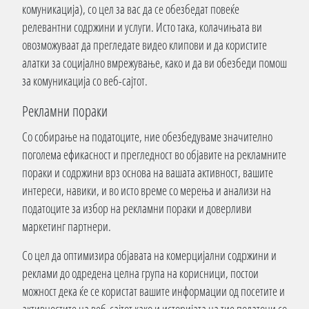
комуникација), со цел за вас да се обезбедат повеќе
релевантни содржини и услуги. Исто така, колачињата ви
овозможуваат да прегледате видео клипови и да користите
алатки за социјално вмрежување, како и да ви обезбеди помош
за комуникација со веб-сајтот.
Рекламни пораки
Со собирање на податоците, ние обезбедуваме значително
поголема ефикасност и прегледност во објавите на рекламните
пораки и содржини врз основа на вашата активност, вашите
интереси, навики, и во исто време со мерења и анализи на
податоците за избор на рекламни пораки и доверливи
маркетинг партнери.
Со цел да оптимизира објавата на комерцијални содржини и
реклами до одредена целна група на корисници, постои
можност дека ќе се користат вашите информации од посетите и