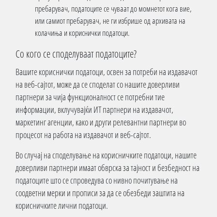
пребарувач, податоците се чуваат до момнетот кога вие,
или самиот пребарувач, не ги избрише од архивата на
колачиња и кориснички податоци.
Со кого се споделуваат податоците?
Вашите кориснички податоци, освен за потреби на издавачот
на веб-сајтот, може да се споделат со нашите доверливи
партнери за чија функционалност се потребни тие
информации, вклучувајќи ИТ партнери на издавачот,
маркетинг агенции, како и други релевантни партнери во
процесот на работа на издавачот и веб-сајтот.
Во случај на споделување на корисничките податоци, нашите
доверливи партнери имаат обврска за тајност и безбедност на
податоците што се спроведува со нивно почитување на
соодветни мерки и прописи за да се обезбеди заштита на
корисничките лични податоци.