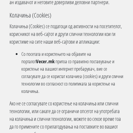
ан издавачот и неговите доверливи деловни партнери.
Колачиња (Cookies)
Колачиња (Cookies) се податоци од активности на посетителот,
корисникот на веб-сајтот и други слични технологии кои ги
користиме на сите наши веб-сајтови и апликации:
Со посетата и користењето на објавите на
порталот
Vecer.mk
притоа со правилно поставување и
користење на вашиот интернет пребарувач, вие се
согласувате да се користат колачиеа (cookies) и други слични
технологии во согласност со политиката за користење на
колачиња.
Ако не се согласувате со користење на колачиња или слични
технологии, или сакате да се ограничи опсегот на употребата
на колачиња и слични технологии, можете во секое време тоа
да го примените со прилагодувања на поставките во вашиот