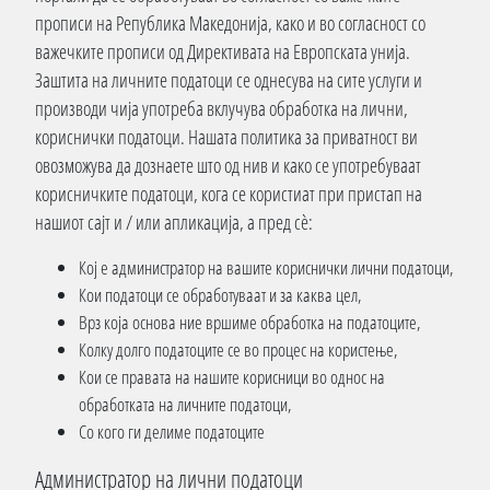
прописи на Република Македонија, како и во согласност со
важечките прописи од Директивата на Европската унија.
Заштита на личните податоци се однесува на сите услуги и
производи чија употреба вклучува обработка на лични,
кориснички податоци. Нашата политика за приватност ви
овозможува да дознаете што од нив и како се употребуваат
корисничките податоци, кога се користиат при пристап на
нашиот сајт и / или апликација, а пред сѐ:
Кој е администратор на вашите кориснички лични податоци,
Кои податоци се обработуваат и за каква цел,
Врз која основа ние вршиме обработка на податоците,
Колку долго податоците се во процес на користење,
Кои се правата на нашите корисници во однос на
обработката на личните податоци,
Со кого ги делиме податоците
Администратор на лични податоци