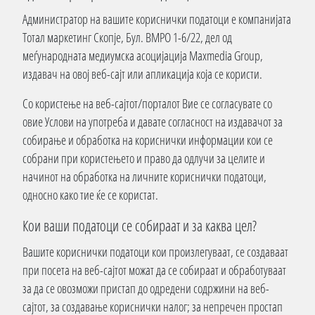
Администратор на вашите кориснички податоци е компанијата
Тотал маркетинг Скопје, Бул. ВМРО 1-6/22, дел од
меѓународната медиумска асоцијација Maxmedia Group,
издавач на овој веб-сајт или апликација која се користи.
Со користење на веб-сајтот/порталот Вие се согласувате со
овие Услови на употреба и давате согласност на издавачот за
собирање и обработка на кориснички информации кои се
собрани при користењето и право да одлучи за целите и
начинот на обработка на личните кориснички податоци,
односно како тие ќе се користат.
Кои ваши податоци се собираат и за каква цел?
Вашите кориснички податоци кои произлегуваат, се создаваат
при посета на веб-сајтот можат да се собираат и обработуваат
за да се овозможи пристап до одредени содржини на веб-
сајтот, за создавање кориснички налог; за непречен простап