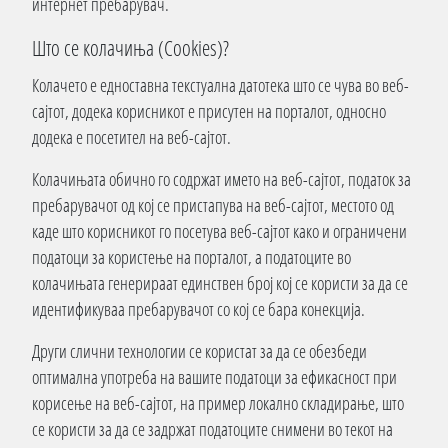
интернет пребарувач.
Што се колачиња (Cookies)?
Колачето е едноставна текстуална датотека што се чува во веб-
сајтот, додека корисникот е присутен на порталот, односно
додека е посетител на веб-сајтот.
Колачињата обично го содржат името на веб-сајтот, податок за
пребарувачот од кој се пристапува на веб-сајтот, местото од
каде што корисникот го посетува веб-сајтот како и ограничени
податоци за користење на порталот, а податоците во
колачињата генерираат единствен број кој се користи за да се
идентификуваа пребарувачот со кој се бара конекција.
Други слични технологии се користат за да се обезбеди
оптимална употреба на вашите податоци за ефикасност при
корисење на веб-сајтот, на пример локално складирање, што
се користи за да се задржат податоците снимени во текот на