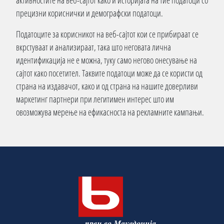
активностите на веб-сајтот како и историјата на тие податоци со
прецизни кориснички и демографски податоци.
Податоците за корисникот на веб-сајтот кои се прибираат се
вкрстуваат и анализираат, така што неговата лична
идентификација не е можна, туку само негово онесување на
сајтот како посетител. Таквите податоци може да се користи од
страна на издавачот, како и од страна на нашите доверливи
маркетинг партнери при легитимен интерес што им
овозможува мерење на ефикасноста на рекламните кампањи.