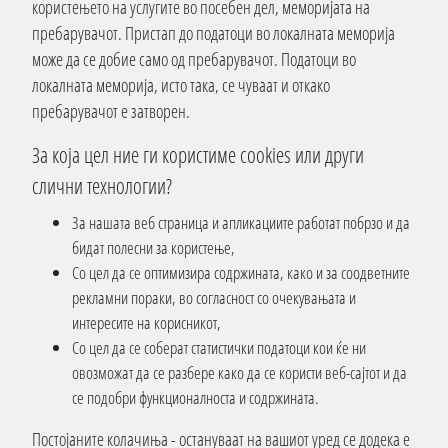
користењето на услугите во посебен дел, меморијата на
пребарувачот. Пристап до податоци во локалната меморија
може да се добие само од пребарувачот. Податоци во
локалната меморија, исто така, се чуваат и откако
пребарувачот е затворен.
За која цел ние ги користиме cookies или други
слични технологии?
За нашата веб страница и апликациите работат побрзо и да
бидат полесни за користење,
Со цел да се оптимизира содржината, како и за соодветните
рекламни пораки, во согласност со очекувањата и
интересите на корисникот,
Со цел да се соберат статистички податоци кои ќе ни
овозможат да се разбере како да се користи веб-сајтот и да
се подобри функционалноста и содржината.
Постојаните колачиња - остануваат на вашиот уред се додека е