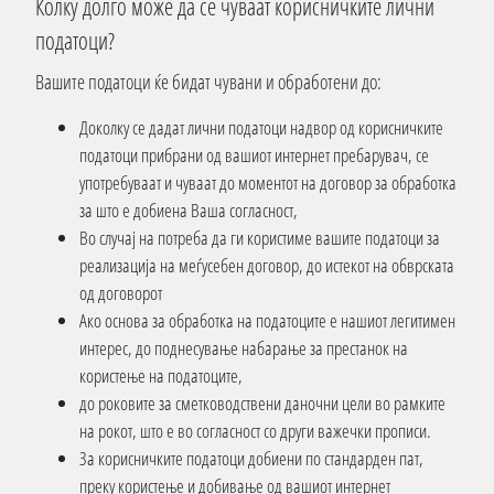
Колку долго може да се чуваат корисничките лични
податоци?
Вашите податоци ќе бидат чувани и обработени до:
Доколку се дадат лични податоци надвор од корисничките
податоци прибрани од вашиот интернет пребарувач, се
употребуваат и чуваат до моментот на договор за обработка
за што е добиена Ваша согласност,
Во случај на потреба да ги користиме вашите податоци за
реализација на меѓусебен договор, до истекот на обврската
од договорот
Ако основа за обработка на податоците е нашиот легитимен
интерес, до поднесување набарање за престанок на
користење на податоците,
до роковите за сметководствени даночни цели во рамките
на рокот, што е во согласност со други важечки прописи.
За корисничките податоци добиени по стандарден пат,
преку користење и добивање од вашиот интернет