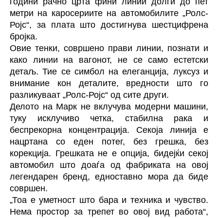
години рачно црта фини линии долги до пет
метри на каросериите на автомобилите „Ролс-
Ројс“, за плата што достигнува шестцифрена
бројка.
Овие тенки, совршено прави линии, познати и
како линии на вагонот, не се само естетски
детаљ. Тие се симбол на елеганција, луксуз и
внимание кон деталите, вредности што го
разликуваат „Ролс-Ројс“ од сите други.
Делото на Марк не вклучува модерни машини,
туку исклучиво четка, стабилна рака и
беспрекорна концентрација. Секоја линија е
нацртана со еден потег, без грешка, без
корекција. Грешката не е опција, бидејќи секој
автомобил што доаѓа од фабриката на овој
легендарен бренд, едноставно мора да биде
совршен.
„Тоа е уметност што бара и техника и чувство.
Нема простор за трепет во овој вид работа“,