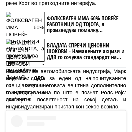
рече Корт во претходните интервјуа.
ФОЛКСВАГЕН ИМА 60% ПОВЕЌЕ
РАБОТНИЦИ ОД ТОЈОТА, а
произведува помалку
автомобили. Зошто?
ВЛАДАТА СПРЕЧИ ЦЕНОВНИ
ШОКОВИ - Намалените акцизи и
ДДВ го сочуваа стандардот на
граѓаните
Во светот на автомобилската индустрија, Марк
Корт се смета за еден од најпочитуваните
специјалисти. Неговата вештина дополнително
го нагласува она по што е познат Ролс-Ројс:
апсолутна посветеност на секој детаљ и
индивидуализиран пристап кон секое возило.