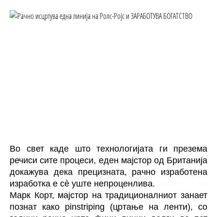
Во свет каде што технологијата ги презема
речиси сите процеси, еден мајстор од Британија
докажува дека прецизната, рачно изработена
изработка е сè уште непроценлива.
Марк Корт, мајстор на традиционалниот занает
познат како pinstriping (цртање на ленти), со