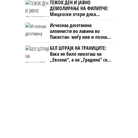
ТЕЖОК ДЕН И ЈАВНО
ДЕМОЛИРАЊЕ НА ФИЛИПЧЕ:
Мицкоски откри дека
човекот појма нема од
Исчезнаа десетмина
ништо, освен за кеш
алпинисти во лавина во
Пакистан- меѓу нив и познат
Непалец
БЕЛ ШТРАЈК НА ГРАНИЦИТЕ:
Вака не било никогаш на
„Евзони“, а на „Градина“ се
чека и пет часа