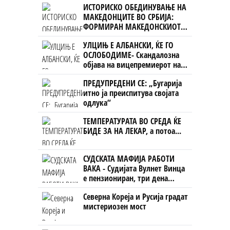
ИСТОРИСКО ОБЕДИНУВАЊЕ НА
МАКЕДОНЦИТЕ ВО СРБИЈА:
ФОРМИРАН МАКЕДОНСКИОТ
НАЦИОНАЛЕН СОЈУЗ
УЛЦИЊ Е АЛБАНСКИ, ЌЕ ГО
ОСЛОБОДИМЕ- Скандалозна
објава на вицепремиерот на
Црна Гора
ПРЕДУПРЕДЕНИ СЕ: „Бугарија
итно ја преиспитува својата
одлука“
ТЕМПЕРАТУРАТА ВО СРЕДА ЌЕ
БИДЕ ЗА НА ЛЕКАР, а потоа...
СУДСКАТА МАФИЈА РАБОТИ
ВАКА - Судијата Вулнет Винца
е пензиониран, три дена
откако му го врати пасошот
Северна Кореја и Русија градат
на бизнисменот Марковски
мистериозен мост