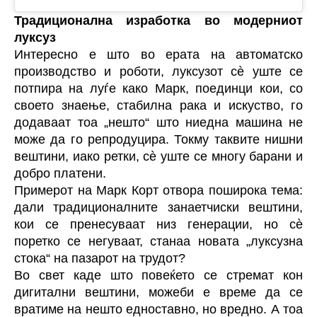
Традиционална изработка во модерниот
луксуз
Интересно е што во ерата на автоматско
производство и роботи, луксузот сè уште се
потпира на луѓе како Марк, поединци кои, со
своето знаење, стабилна рака и искуство, го
додаваат тоа „нешто“ што ниедна машина не
може да го репродуцира. Токму таквите нишни
вештини, иако ретки, сè уште се многу барани и
добро платени.
Примерот на Марк Корт отвора поширока тема:
дали традиционалните занаетчиски вештини,
кои се пренесуваат низ генерации, но сè
поретко се негуваат, станаа новата „луксузна
стока“ на пазарот на трудот?
Во свет каде што повеќето се стремат кон
дигитални вештини, можеби е време да се
вратиме на нешто едноставно, но вредно. А тоа