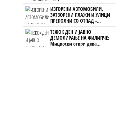
ИЗГОРЕНИ АВТОМОБИЛИ,
ЗАТВОРЕНИ ПЛАЖИ И УЛИЦИ
ПРЕПОЛНИ СО ОТПАД -
Фнидек во хаос по
ТЕЖОК ДЕН И ЈАВНО
мигрантскиот бран кон Сеута
ДЕМОЛИРАЊЕ НА ФИЛИПЧЕ:
Мицкоски откри дека
човекот појма нема од
ништо, освен за кеш