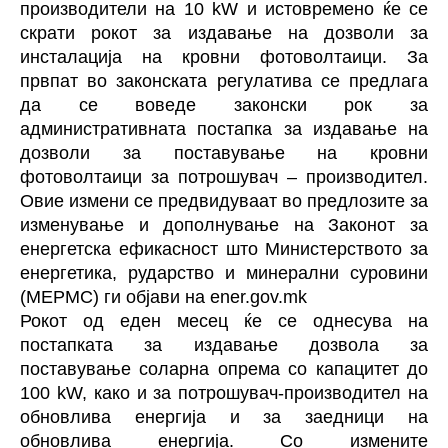
производители на 10 kW и истовремено ќе се
скрати рокот за издавање на дозволи за
инсталација на кровни фотоволтаици. За
првпат во законската регулатива се предлага
да се воведе законски рок за
административната постапка за издавање на
дозволи за поставување на кровни
фотоволтаици за потрошувач – производител.
Овие измени се предвидуваат во предлозите за
изменување и дополнување на
Законот за
енергетска ефикасност
што
Министерството за
енергетика, рударство и минерални суровини
(МЕРМС)
ги објави на
ener.gov.mk
Рокот од еден месец ќе се однесува на
постапката за издавање дозвола за
поставување соларна опрема со капацитет до
100 kW, како и за потрошувач-производител на
обновлива енергија и за заедници на
обновлива енергија. Со измените