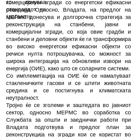
комерцијални згради со енергетски ефикасни
решенија. Односно, Владата, на предлог на
МЕРМС донесува и долгорочна стратегија за
реконструкција на станбени, јавни и
комерцијални згради, со која овие градби и
станбени и деловни објекти ќе ги трансформира
во високо енергетски ефикасни објекти со
речиси нулта потрошувачка, со можност за
широка интеграција на обновливи извори на
енергија (ОИЕ), како што се соларните системи.
Со имплеметација на ОИЕ ќе се намалуваат
стакленичките гасови и се штити животната
средина и се постигнува и климатската
неутралност.
Тројно ќе се зголеми и заштедата во јавниот
сектор, односно МЕРМС во соработка со
Службата за општи и заеднички работи при
Владата подготвува и
предлог план за
реконструкција на згради кои се користат во