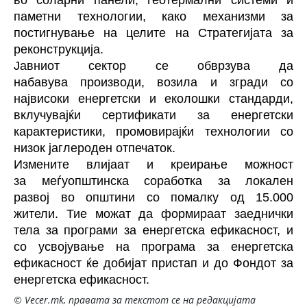
паметни технологии, како механизми за
постигнување на целите на Стратегијата за
реконструкција.
Јавниот сектор се обврзува да
набавува
производи, возила и згради со
највисоки енергетски и еколошки стандарди,
вклучувајќи сертификати за енергетски
карактеристики, промовирајќи технологии со
низок јаглероден отпечаток.
Измените влијаат и креирање можност
за
меѓуопштинска соработка за локален
развој
во општини со помалку од 15.000
жители. Тие можат да формираат заеднички
тела за програми за енергетска ефикасност, и
со усвојување на програма за енергетска
ефикасност ќе добијат пристап и до
Фондот за
енергетска ефикасност.
© Vecer.mk, правата за текстот се на редакцијата