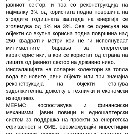
јавниот сектор, и тоа со реконструкција на
најмалку 3% од корисната подна површина на
зградите годишната заштеда на енергија се
зголемува од 1% на 3%. Ова се однесува на
објекти со вкупна корисна подна површина над
250 квадратни метри кои не ги исполнуваат
минималните барања за енергетски
карактеристики, а кои се користат од страна на
лицата од јавниот сектор на државно ниво.
Инсталацијата на
соларни колектори за топла
вода
во новите јавни објекти или при значајна
реконструкција на објекти станува
задолжителна, доколку е технички и економски
изводливо.
МЕРМС воспоставува и финансиски
механизми, јавни повици и едношалтерски
систем за поддршка на проекти за енергетска
ефикасност и ОИЕ, овозможувајќи инвестиции
во соларни панели, геотермални системи и