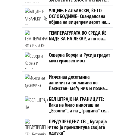
УЧК...
УЛЦИЊ Е АЛБАНСКИ, ЌЕ ГО
ОСЛОБОДИМЕ- Скандалозна
објава на вицепремиерот на
Црна Гора
ТЕМПЕРАТУРАТА ВО СРЕДА ЌЕ
БИДЕ ЗА НА ЛЕКАР, а потоа...
Северна Кореја и Русија градат
мистериозен мост
Исчезнаа десетмина
алпинисти во лавина во
Пакистан- меѓу нив и познат
Непалец
БЕЛ ШТРАЈК НА ГРАНИЦИТЕ:
Вака не било никогаш на
„Евзони“, а на „Градина“ се
чека и пет часа
ПРЕДУПРЕДЕНИ СЕ: „Бугарија
итно ја преиспитува својата
одлука“