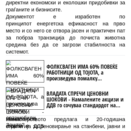
директни економски и еколошки придобивки за
граѓаните и бизнисите.
Документот е изработен по
принципот
енергетска ефикасност на прво
место
и со него се отвора јасен и практичен пат
за побрза транзиција до почиста животна
средина без да се загрози стабилноста на
системот.
ФОЛКСВАГЕН ИМА 60% ПОВЕЌЕ
РАБОТНИЦИ ОД ТОЈОТА, а
произведува помалку
автомобили. Зошто?
ВЛАДАТА СПРЕЧИ ЦЕНОВНИ
ШОКОВИ - Намалените акцизи и
ДДВ го сочуваа стандардот на
граѓаните
Министерството предлага и
20-годишна
стратегија за реновирање на станбени, јавни и