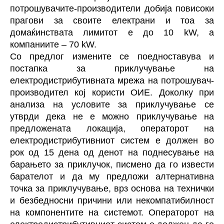
потрошувачите-производители добија повисоки
прагови за своите електрани и тоа за
домаќинствата лимитот е до 10 kW, а
компаниите – 70 kW.
Со предлог измените се поедноставува и
постапка за приклучување на
електродистрибутивната мрежа на
потрошувач-
производител кој користи ОИЕ. Доколку при
анализа на условите за приклучување се
утврди дека не е можно приклучување на
предложената локација, операторот на
електродистрибутивниот систем е должен во
рок од 15 дена од денот на поднесување на
барањето за приклучок, писмено да го извести
барателот и да му предложи алтернативна
точка за приклучување, врз основа на технички
и безбедносни причини или некомпатибилност
на компонентите на системот. Операторот на