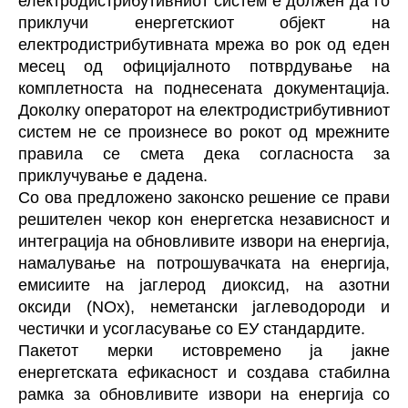
електродистрибутивниот систем е должен да го
приклучи енергетскиот објект на
електродистрибутивната мрежа во рок од еден
месец од официјалното потврдување на
комплетноста на поднесената документација.
Доколку операторот на електродистрибутивниот
систем не се произнесе во рокот од мрежните
правила се смета дека согласноста за
приклучување е дадена.
Со ова предложено законско решение се прави
решителен чекор кон енергетска независност и
интеграција на обновливите извори на енергија,
намалување на потрошувачката на енергија,
емисиите на јаглерод диоксид, на азотни
оксиди (NOx), неметански јаглеводороди и
честички и усогласување со ЕУ стандардите.
Пакетот мерки истовремено ја јакне
енергетската ефикасност и создава стабилна
рамка за обновливите извори на енергија со