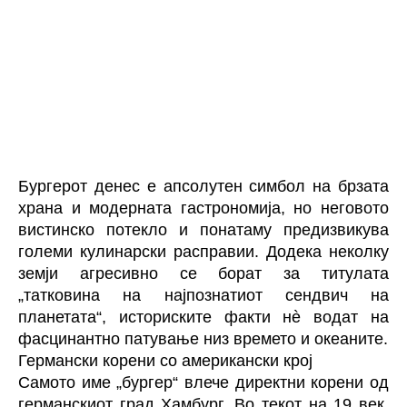
Бургерот денес е апсолутен симбол на брзата
храна и модерната гастрономија, но неговото
вистинско потекло и понатаму предизвикува
големи кулинарски расправии. Додека неколку
земји агресивно се борат за титулата
„татковина на најпознатиот сендвич на
планетата“, историските факти нè водат на
фасцинантно патување низ времето и океаните.
Германски корени со американски крој
Самото име „бургер“ влече директни корени од
германскиот град Хамбург. Во текот на 19 век,