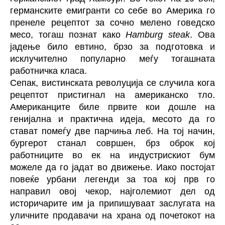
германските емигранти со себе во Америка го
пренеле рецептот за сочно мелено говедско
месо, тогаш познат како
Hamburg steak
. Ова
јадење било евтино, брзо за подготовка и
исклучително популарно меѓу тогашната
работничка класа.
Сепак, вистинската револуција се случила кога
рецептот пристигнал на американско тло.
Американците биле првите кои дошле на
генијална и практична идеја, месото да го
стават помеѓу две парчиња леб. На тој начин,
бургерот станал совршен, брз оброк кој
работниците во ек на индустрискиот бум
можеле да го јадат во движење. Иако постојат
повеќе урбани легенди за тоа кој прв го
направил овој чекор, најголемиот дел од
историчарите им ја припишуваат заслугата на
уличните продавачи на храна од почетокот на