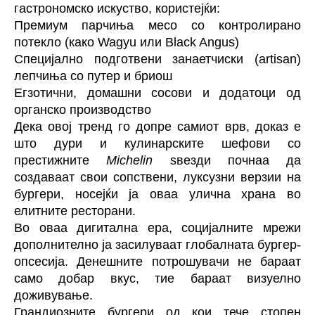
гастрономско искуство, користејќи:
Премиум парчиња месо со контролирано
потекло (како Wagyu или Black Angus)
Специјално подготвени занаетчиски (artisan)
лепчиња со путер и бриош
Егзотични, домашни сосови и додатоци од
органско производство
Дека овој тренд го допре самиот врв, доказ е
што дури и кулинарските шефови со
престижните
Michelin
ѕвезди почнаа да
создаваат свои сопствени, луксузни верзии на
бургери, носејќи ја оваа улична храна во
елитните ресторани.
Во оваа дигитална ера, социјалните мрежи
дополнително ја засилуваат глобалната бургер-
опсесија. Денешните потрошувачи не бараат
само добар вкус, тие бараат визуелно
доживување.
Грандиозните бургери од кои тече стопен