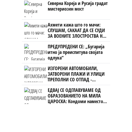
Северна Кореја и Русија градат
мистериозен мост
Ахмети кажа што го мачи:
СЛУШАМ, САКААТ ДА СЕ СУДИ
ЗА ВОЕНИТЕ ЗЛОСТРОСТВА НА
УЧК...
ПРЕДУПРЕДЕНИ СЕ: „Бугарија
итно ја преиспитува својата
одлука“
ИЗГОРЕНИ АВТОМОБИЛИ,
ЗАТВОРЕНИ ПЛАЖИ И УЛИЦИ
ПРЕПОЛНИ СО ОТПАД -
Фнидек во хаос по
ЕДВАЈ СЕ ОДГЛАВУВАМЕ ОД
мигрантскиот бран кон Сеута
ОБРАЗОВАНИЕТО НА МИЛА
ЦАРОСКА: Кондоми наместо
книги