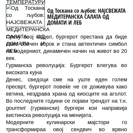
Од Тоскана со љубов: НАЈСВЕЖАТА
МЕДИТЕРАНСКА САЛАТА ОД
ДОМАТИ И ЛЕБ
Преку овој модел, бургерот престана да биде
само обичен оброк и стана автентичен симбол
на модерниот, динамичен начин на живот во 20
век.
Гурманска револуција: Бургерот влегува во
високата кујна
Денес, сведоци сме на уште еден голем
пресврт, бургерот повеќе не се доживува како
евтина, нездрава храна од киосците на аголот.
Во последните години се појави трендот на т.н.
gourmet
(гурмански) бургери кои направија
вистинска револуција на менијата.
Модерните кулинарски мајстори го
трансформираа овој сендвич во врвно