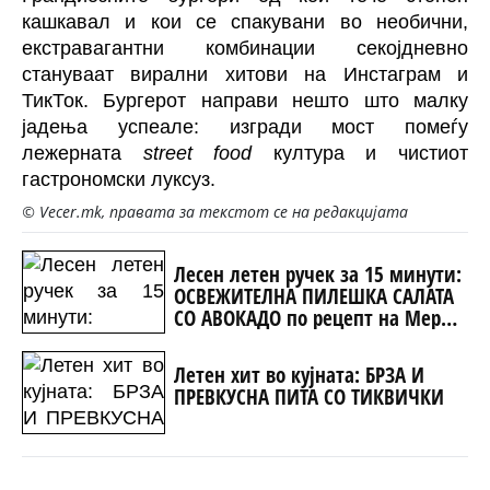
кашкавал и кои се спакувани во необични,
екстравагантни комбинации секојдневно
стануваат вирални хитови на Инстаграм и
ТикТок. Бургерот направи нешто што малку
јадења успеале: изгради мост помеѓу
лежерната
street food
култура и чистиот
гастрономски луксуз.
© Vecer.mk, правата за текстот се на редакцијата
Лесен летен ручек за 15 минути:
ОСВЕЖИТЕЛНА ПИЛЕШКА САЛАТА
СО АВОКАДО по рецепт на Мери
Бери
Летен хит во кујната: БРЗА И
ПРЕВКУСНА ПИТА СО ТИКВИЧКИ