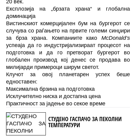
20 век.
Експлозија на „брзата храна“ и глобална
доминација
Вистинскиот комерцијален бум на бургерот се
случува со раѓањето на првите големи синџири
за брза храна. Компаниите како
McDonald’s
успеаја да го индустријализираат процесот на
подготовка и да го претворат бургерот во
глобален производ кој денес се продава во
милијарди примероци ширум светот.
Клучот за овој планетарен успех беше
едноставен:
Максимална брзина на подготовка
Исклучително ниска и достапна цена
Практичност за јадење во секое време
СТУДЕНО ГАСПАЧО ЗА ПЕКОЛНИ
ТЕМПЕРАТУРИ