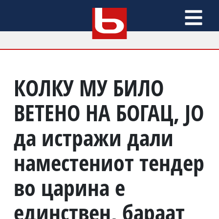
КОЛКУ МУ БИЛО
ВЕТЕНО НА БОГАЦ, ЈО
да истражи дали
наместениот тендер
во царина е
единствен, бараат