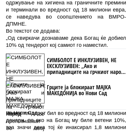
одржување на хигиена на граничните премини
и терминали во вредност од 18 милиони евра,
се наведува во соопштението на ВМРО-
ДПМНЕ.
Во текстот се додава:
„Од свиркачи дознаваме дека Богац ќе добиел
10% од тендерот кој самиот го наместил.
СИМБОЛОТ Е ИНКЛУЗИВЕН, НЕ
ЕКСКЛУЗИВЕН: „Ако и
припадниците на грчкиот народ
се препознаваат во овој
споменик, не гледаме никаква
Грците ја блокираат МАЈКА
пречка во тоа“
МАКЕДОНИЈА во Нови Сад
Инаку, тендерот бил во вредност од 18 милиони
денари, па ако на Богац му биле ветени 10%,
тоа значи дека тој ќе инаксирал 1,8 милиони