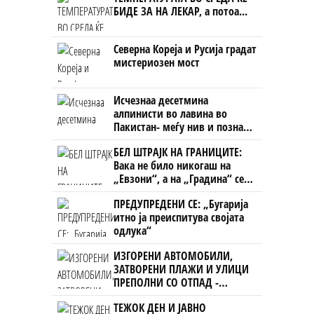
БИДЕ ЗА НА ЛЕКАР, а потоа...
Северна Кореја и Русија градат
мистериозен мост
Исчезнаа десетмина
алпинисти во лавина во
Пакистан- меѓу нив и познат
Непалец
БЕЛ ШТРАЈК НА ГРАНИЦИТЕ:
Вака не било никогаш на
„Евзони“, а на „Градина“ се
чека и пет часа
ПРЕДУПРЕДЕНИ СЕ: „Бугарија
итно ја преиспитува својата
одлука“
ИЗГОРЕНИ АВТОМОБИЛИ,
ЗАТВОРЕНИ ПЛАЖИ И УЛИЦИ
ПРЕПОЛНИ СО ОТПАД -
Фнидек во хаос по
ТЕЖОК ДЕН И ЈАВНО
мигрантскиот бран кон Сеута