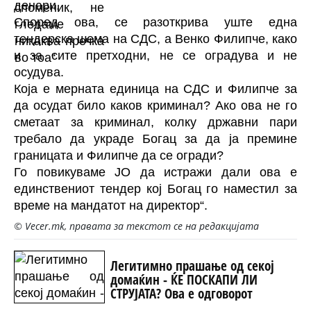
денари.
Според ова, се разоткрива уште една
тендерска шема на СДС, а Венко Филипче, како
и за сите претходни, не се оградува и не
осудува.
Која е мерната единица на СДС и Филипче за
да осудат било каков криминал? Ако ова не го
сметаат за криминал, колку државни пари
требало да украде Богац за да ја премине
границата и Филипче да се огради?
Го повикуваме ЈО да истражи дали ова е
единствениот тендер кој Богац го наместил за
време на мандатот на директор“.
© Vecer.mk, правата за текстот се на редакцијата
Легитимно прашање од секој
домаќин - ЌЕ ПОСКАПИ ЛИ
СТРУЈАТА? Ова е одговорот