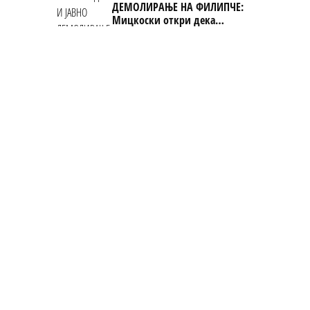
ДЕМОЛИРАЊЕ НА ФИЛИПЧЕ:
Мицкоски откри дека
човекот појма нема од
ништо, освен за кеш