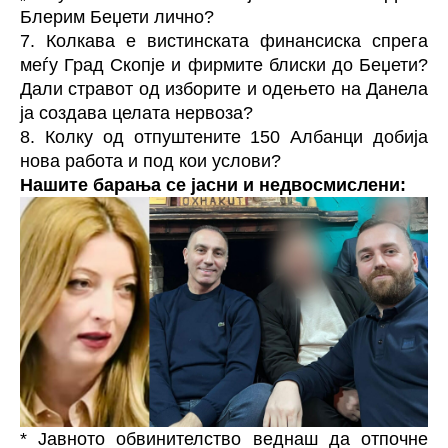
Блерим Беџети лично?
7. Колкава е вистинската финансиска спрега
меѓу Град Скопје и фирмите блиски до Беџети?
Дали стравот од изборите и одењето на Данела
ја создава целата нервоза?
8. Колку од отпуштените 150 Албанци добија
нова работа и под кои услови?
Нашите барања се јасни и недвосмислени:
* Јавното обвинителство веднаш да отпочне