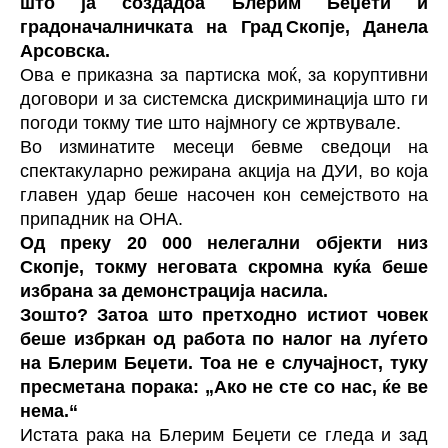
што ја создадоа Блерим Беџети и
градоначалничката на Град Скопје, Данела
Арсовска.
Ова е приказна за партиска моќ, за коруптивни
договори и за системска дискриминација што ги
погоди токму тие што најмногу се жртвувале.
Bо изминатите месеци бевме сведоци на
спектакуларно режирана акција на ДУИ, во која
главен удар беше насочен кон семејството на
припадник на ОНА.
Од преку 20 000 нелегални објекти низ
Скопје, токму неговата скромна куќа беше
избрана за демонстрација насила.
Зошто? Затоа што претходно истиот човек
беше избркан од работа по налог на луѓето
на Блерим Беџети. Тоа не е случајност, туку
пресметана порака: „Ако не сте со нас, ќе ве
нема.“
Истата рака на Блерим Беџети се гледа и зад