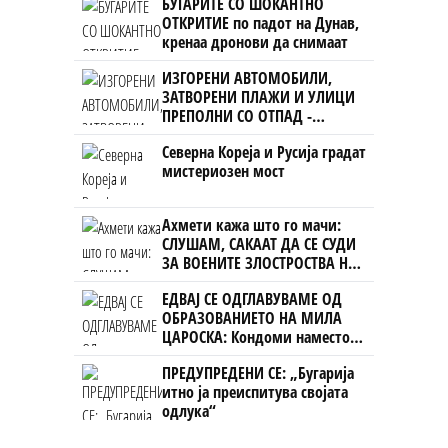
БУГАРИТЕ СО ШОКАНТНО
ОТКРИТИЕ по падот на Дунав,
кренаа дронови да снимаат
ИЗГОРЕНИ АВТОМОБИЛИ,
ЗАТВОРЕНИ ПЛАЖИ И УЛИЦИ
ПРЕПОЛНИ СО ОТПАД -
Фнидек во хаос по
Северна Кореја и Русија градат
мигрантскиот бран кон Сеута
мистериозен мост
Ахмети кажа што го мачи:
СЛУШАМ, САКААТ ДА СЕ СУДИ
ЗА ВОЕНИТЕ ЗЛОСТРОСТВА НА
УЧК...
ЕДВАЈ СЕ ОДГЛАВУВАМЕ ОД
ОБРАЗОВАНИЕТО НА МИЛА
ЦАРОСКА: Кондоми наместо
книги
ПРЕДУПРЕДЕНИ СЕ: „Бугарија
итно ја преиспитува својата
одлука“