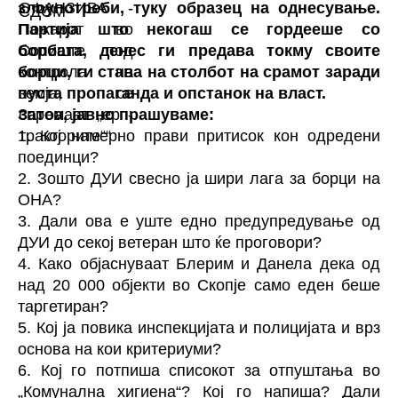
злоупотреби, туку образец на однесување.
Партија што некогаш се гордееше со
борбата, денес ги предава токму своите
борци, ги става на столбот на срамот заради
пуста пропаганда и опстанок на власт.
Затоа, јавно прашуваме:
1. Кој намерно прави притисок кон одредени
поединци?
2. Зошто ДУИ свесно ја шири лага за борци на
ОНА?
3. Дали ова е уште едно предупредување од
ДУИ до секој ветеран што ќе проговори?
4. Како објаснуваат Блерим и Данела дека од
над 20 000 објекти во Скопје само еден беше
таргетиран?
5. Кој ја повика инспекцијата и полицијата и врз
основа на кои критериуми?
6. Кој го потпиша списокот за отпуштања во
„Комунална хигиена“? Кој го напиша? Дали