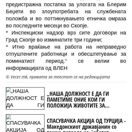
предистражна постапка за улогата на Блерим
Беџети во злоупотребата на службената
положба и во поттикнувањето етничка омраза
во последните месеци во Скопје.
* Инспекциски надзор врз сите договори на
Град Скопје во изминатите три години;
* Итно враќање на работа на неправедно
отпуштените работници и обесштетување за
поминатиот период.“ се велии во
информацијата од ВЛЕН
© Vecer.mk, правата за текстот се на редакцијата
„НАША ДОЛЖНОСТ Е ДА ГИ
ПАМЕТИМЕ ОНИЕ КОИ ГИ
ПОЛОЖИЈА ЖИВОТИТЕ ЗА
ТАТКОВИНАТА“
СПАСУВАЧКА АКЦИЈА ОД ТУРЦИЈА -
Македонскиот државјанин со