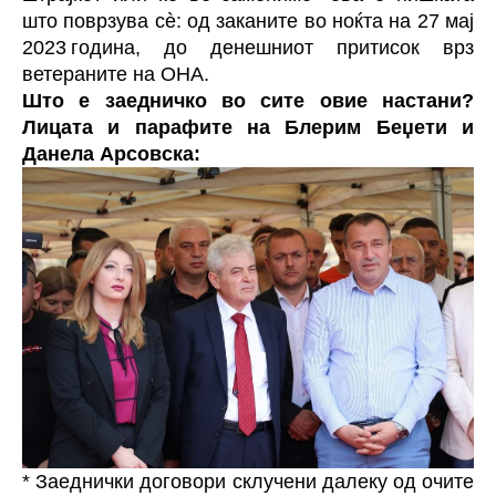
што поврзува сè: од заканите во ноќта на 27 мај
2023 година, до денешниот притисок врз
ветераните на ОНА.
Што е заедничко во сите овие настани?
Лицата и парафите на Блерим Беџети и
Данела Арсовска:
* Заеднички договори склучени далеку од очите