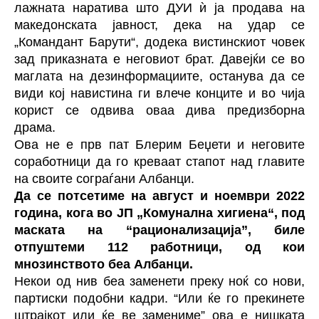
лажната наратива што ДУИ ѝ ја продава на
македонската јавност, дека на удар се
„Командант Барути“, додека вистинскиот човек
зад приказната е неговиот брат. Давејќи се во
маглата на дезинформациите, останува да се
види кој навистина ги влече конците и во чија
корист се одвива оваа дива предизборна
драма.
Ова не е прв пат Блерим Беџети и неговите
соработници да го креваат стапот над главите
на своите сограѓани Албанци.
Да се потсетиме на август и ноември 2022
година, кога во ЈП „Комунална хигиена“, под
маската на “рационализација”, биле
отпуштеми 112 работници, од кои
мнозинството беа Албанци.
Некои од нив беа заменети преку ноќ со нови,
партиски подобни кадри. “Или ќе го прекинете
штрајкот или ќе ве замениме” ова е нишката