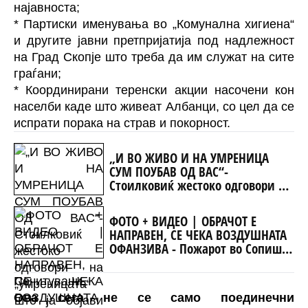
најавноста;
* Партиски именувања во „Комунална хигиена“
и другите јавни претпријатија под надлежност
на Град Скопје што треба да им служат на сите
граѓани;
* Координирани теренски акции насочени кон
населби каде што живеат Албанци, со цел да се
испрати порака на страв и покорност.
„И ВО ЖИВО И НА УМРЕНИЦА
СУМ ПОУБАВ ОД ВАС“-
Стоилковиќ жестоко одговори на
„умреницата“ што ја објави
СДСМ
ФОТО + ВИДЕО | ОБРАЧОТ Е
НАПРАВЕН, СЕ ЧЕКА ВОЗДУШНАТА
ОФАНЗИВА - Пожарот во Сопиште
под контрола на земја, се
спремаат „ер - тракторите““
Почитувани,
Ова сега не се само поединечни