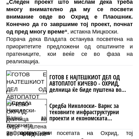
„Следен проект што мислам дека треба
многу внимателно да му се посвети
внимание овде во Охрид е Плаошник.
Конечно да го завршиме тој проект, почнат
од пред многу време“
, истакна Мицкоски.
Порача дека Владата останува посветена на
приоритетите предложени од општините и
пратениците, кои веќе се во фаза на
реализација.
ГОТОВ Е НАЈТЕШКИОТ ДЕЛ ОД
АВТОПАТОТ КИЧЕВО - ОХРИД,
делница ќе биде пуштена во
следните месеци
Средба Николоски- Варнс за
тековните инфраструктурни
проекти и економската
соработка
За време на посетата на Охрид, тој