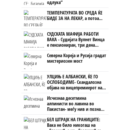
одлука“
ТЕМПЕРАТУРАТА ВО СРЕДА ЌЕ
БИДЕ ЗА НА ЛЕКАР, а потоа...
СУДСКАТА МАФИЈА РАБОТИ
ВАКА - Судијата Вулнет Винца
е пензиониран, три дена
откако му го врати пасошот
Северна Кореја и Русија градат
на бизнисменот Марковски
мистериозен мост
УЛЦИЊ Е АЛБАНСКИ, ЌЕ ГО
ОСЛОБОДИМЕ- Скандалозна
објава на вицепремиерот на
Црна Гора
Исчезнаа десетмина
алпинисти во лавина во
Пакистан- меѓу нив и познат
Непалец
БЕЛ ШТРАЈК НА ГРАНИЦИТЕ:
Вака не било никогаш на