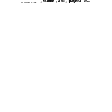
„Евзони“, а на „Градина“ се
чека и пет часа