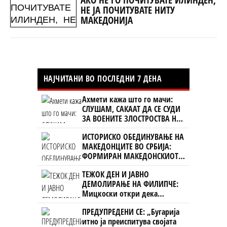
НЕ ЈА ПОЧИТУВАТЕ НИТУ
МАКЕДОНИЈА
НАЈЧИТАНИ ВО ПОСЛЕДНИ 7 ДЕНА
Ахмети кажа што го мачи:
СЛУШАМ, САКААТ ДА СЕ СУДИ
ЗА ВОЕНИТЕ ЗЛОСТРОСТВА НА
УЧК...
ИСТОРИСКО ОБЕДИНУВАЊЕ НА
МАКЕДОНЦИТЕ ВО СРБИЈА:
ФОРМИРАН МАКЕДОНСКИОТ
НАЦИОНАЛЕН СОЈУЗ
ТЕЖОК ДЕН И ЈАВНО
ДЕМОЛИРАЊЕ НА ФИЛИПЧЕ:
Мицкоски откри дека
човекот појма нема од
ПРЕДУПРЕДЕНИ СЕ: „Бугарија
ништо, освен за кеш
итно ја преиспитува својата