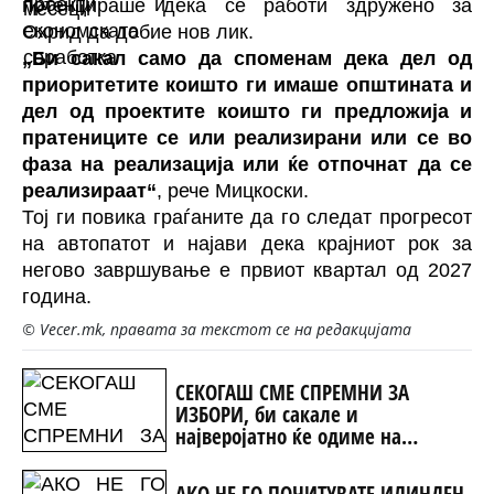
потенцираше дека се работи здружено за
Охрид да добие нов лик.
„Би сакал само да споменам дека дел од
приоритетите коишто ги имаше општината и
дел од проектите коишто ги предложија и
пратениците се или реализирани или се во
фаза на реализација или ќе отпочнат да се
реализираат“
, рече Мицкоски.
Тој ги повика граѓаните да го следат прогресот
на автопатот и најави дека крајниот рок за
негово завршување е првиот квартал од 2027
година.
© Vecer.mk, правата за текстот се на редакцијата
СЕКОГАШ СМЕ СПРЕМНИ ЗА
ИЗБОРИ, би сакале и
најверојатно ќе одиме на
редовни
АКО НЕ ГО ПОЧИТУВАТЕ ИЛИНДЕН,