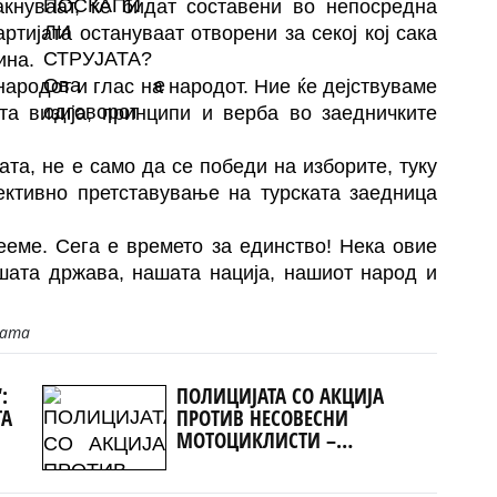
акнуваат, ќе бидат составени во непосредна
ртијата остануваат отворени за секој кој сака
ина.
народот и глас на народот. Ние ќе дејствуваме
та визија, принципи и верба во заедничките
ата, не е само да се победи на изборите, туку
ективно претставување на турската заедница
ееме. Сега е времето за единство! Нека овие
ашата држава, нашата нација, нашиот народ и
јата
:
ПОЛИЦИЈАТА СО АКЦИЈА
ТА
ПРОТИВ НЕСОВЕСНИ
МОТОЦИКЛИСТИ –
евидентирани над 200
прекршоци, приведени 14