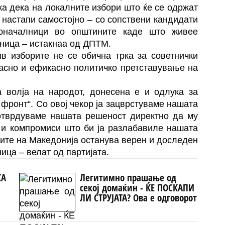
ка дека на локалните избори што ќе се одржат
 настапи самостојно – со сопствени кандидати
доначалници во општините каде што живее
дница – истакнаа од ДПТМ.
ив изборите не се обична трка за советнички
 јасно и ефикасно политичко претставување на
а волја на народот, донесена е и одлука за
фронт“. Со овој чекор ја зацврстуваме нашата
потврдуваме нашата решеност директно да му
 и компромиси што би ја разлабавиле нашата
ците на Македонија останува верен и доследен
ица – велат од партијата.
КА
Легитимно прашање од
секој домаќин - ЌЕ ПОСКАПИ
ЛИ СТРУЈАТА? Ова е одговорот