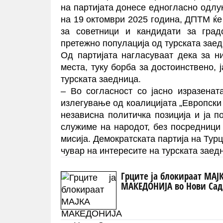
на партијата донесе едногласно одлу
на 19 октомври 2025 година, ДПТМ ќе
за советници и кандидати за гра
претежно популација од турската зае
Од партијата нагласуваат дека за н
места, туку борба за достоинствено,
турската заедница.
– Во согласност со јасно изразенат
излегување од коалицијата „Европски 
независна политичка позиција и ја 
служиме на народот, без посредници
мисија. Демократската партија на Тур
чувар на интересите на турската заедн
Грците ја блокираат МАЈ
МАКЕДОНИЈА во Нови Сад