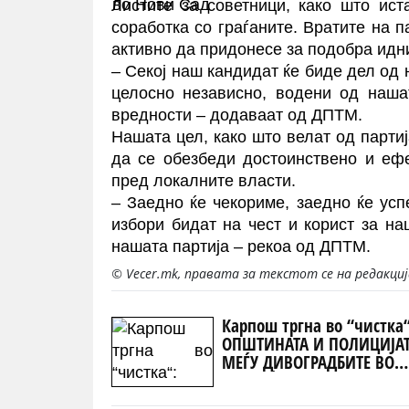
Листите за советници, како што ист
соработка со граѓаните. Вратите на па
активно да придонесе за подобра идн
– Секој наш кандидат ќе биде дел од 
целосно независно, водени од наша
вредности – додаваат од ДПТМ.
Нашата цел, како што велат од партиј
да се обезбеди достоинствено и еф
пред локалните власти.
– Заедно ќе чекориме, заедно ќе усп
избори бидат на чест и корист за н
нашата партија – рекоа од ДПТМ.
© Vecer.mk, правата за текстот се на редакци
Карпош тргна во “чистка“
ОПШТИНАТА И ПОЛИЦИЈА
МЕЃУ ДИВОГРАДБИТЕ ВО
ЗЛОКУЌАНИ