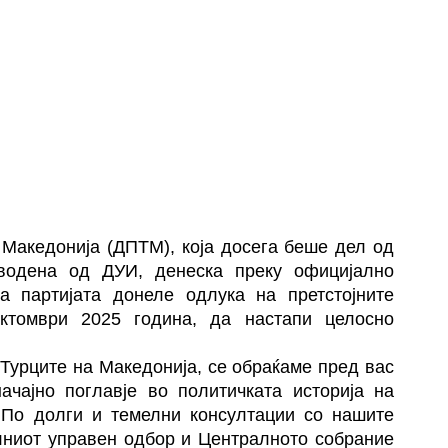
 Македонија (ДПТМ), која досега беше дел од
дводена од ДУИ, денеска преку официјално
а партијата донеле одлука на претстојните
ктомври 2025 година, да настапи целосно
 Турците на Македонија, се обраќаме пред вас
ачајно поглавје во политичката историја на
. По долги и темелни консултации со нашите
алниот управен одбор и Централното собрание