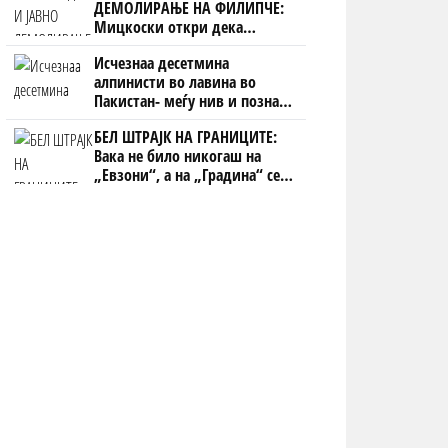
ДЕМОЛИРАЊЕ НА ФИЛИПЧЕ:
Мицкоски откри дека
човекот појма нема од
Исчезнаа десетмина
ништо, освен за кеш
алпинисти во лавина во
Пакистан- меѓу нив и познат
Непалец
БЕЛ ШТРАЈК НА ГРАНИЦИТЕ:
Вака не било никогаш на
„Евзони“, а на „Градина“ се
чека и пет часа