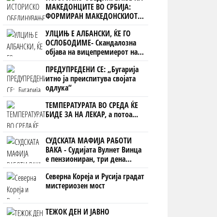
МАКЕДОНЦИТЕ ВО СРБИЈА:
ФОРМИРАН МАКЕДОНСКИОТ
НАЦИОНАЛЕН СОЈУЗ
УЛЦИЊ Е АЛБАНСКИ, ЌЕ ГО
ОСЛОБОДИМЕ- Скандалозна
објава на вицепремиерот на
Црна Гора
ПРЕДУПРЕДЕНИ СЕ: „Бугарија
итно ја преиспитува својата
одлука“
ТЕМПЕРАТУРАТА ВО СРЕДА ЌЕ
БИДЕ ЗА НА ЛЕКАР, а потоа...
СУДСКАТА МАФИЈА РАБОТИ
ВАКА - Судијата Вулнет Винца
е пензиониран, три дена
откако му го врати пасошот
Северна Кореја и Русија градат
на бизнисменот Марковски
мистериозен мост
ТЕЖОК ДЕН И ЈАВНО