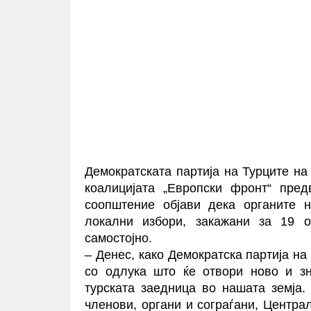
Демократската партија на Турците на
коалицијата „Европски фронт“ пре
соопштение објави дека органите н
локални избори, закажани за 19 о
самостојно.
– Денес, како Демократска партија на
со одлука што ќе отвори ново и зн
турската заедница во нашата земја
членови, органи и сограѓани, Центр