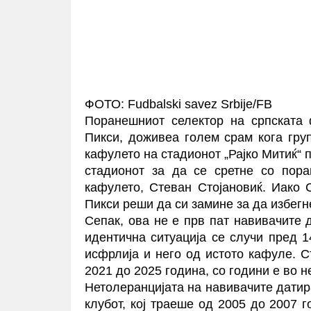
ФОТО: Fudbalski savez Srbije/FB
Поранешниот селектор на српската 
Пикси, доживеа голем срам кога гру
кафулето на стадионот „Рајко Митиќ“ п
стадионот за да се сретне со пора
кафулето, Стеван Стојановиќ. Иако С
Пикси реши да си замине за да избегн
Сепак, ова не е прв пат навивачите д
идентична ситуација се случи пред 1
исфрлија и него од истото кафуле. Ст
2021 до 2025 година, со години е во н
Нетолеранцијата на навивачите датир
клубот, кој траеше од 2005 до 2007 