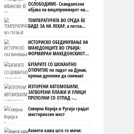
ОСЛОБОДИМЕ- Скандалозна
објава на вицепремиерот на
Црна Гора
ТЕМПЕРАТУРАТА ВО СРЕДА ЌЕ
БИДЕ ЗА НА ЛЕКАР, а потоа...
ИСТОРИСКО ОБЕДИНУВАЊЕ НА
МАКЕДОНЦИТЕ ВО СРБИЈА:
ФОРМИРАН МАКЕДОНСКИОТ
НАЦИОНАЛЕН СОЈУЗ
БУГАРИТЕ СО ШОКАНТНО
ОТКРИТИЕ по падот на Дунав,
кренаа дронови да снимаат
ИЗГОРЕНИ АВТОМОБИЛИ,
ЗАТВОРЕНИ ПЛАЖИ И УЛИЦИ
ПРЕПОЛНИ СО ОТПАД -
Фнидек во хаос по
Северна Кореја и Русија градат
мигрантскиот бран кон Сеута
мистериозен мост
Ахмети кажа што го мачи: