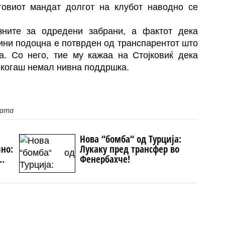
овиот мандат долгот на клубот наводно се
зните за одредени забрани, а фактот дека
дини подоцна е потврден од транспарентот што
а. Со него, тие му кажаа на Стојковиќ дека
никогаш немал нивна поддршка.
јата
Нова “бомба“ од Турција:
но:
Лукаку пред трансфер во
Фенербахче!