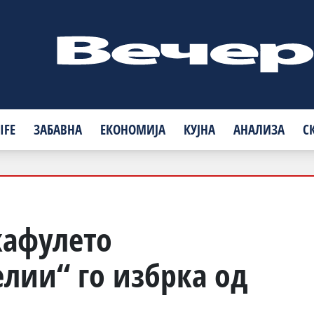
IFE
ЗАБАВНА
ЕКОНОМИЈА
КУЈНА
АНАЛИЗА
С
кафулето
лии“ го избрка од