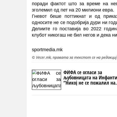
поради фактот што за време на нег
зголемил од пет на 20 милиони евра.
Гневот беше поттикнат и од прика
односите не се подобрија дури ни го
Делиите го поставија во 2022 годин
клубот никогаш не бил негов и дека 
sportmedia.mk
© Vecer.mk, правата за текстот се на редакци
ФИФА се огласи за
љубовницата на Инфанти
“Никој не се пожалил на
претседателот!“