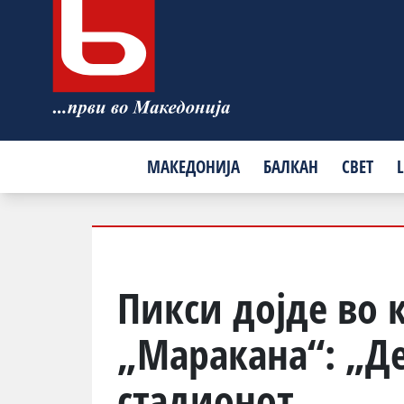
МАКЕДОНИЈА
БАЛКАН
СВЕТ
L
Пикси дојде во 
„Маракана“: „Де
стадионот