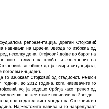
фудбалска репрезентација, Драган Стојковиќ
па навивачи на Црвена Звезда го избркаа од
ред неколку дена. Стојковиќ дојде во барот на
нешниот голман на клубот и сопственик на
тојановиќ се обиде да ја смири ситуацијата,
е поголем инцидент.
а го избркаат Стојковиќ од стадионот. Речиси
4 години, во 2012 година, кога навивачите го
ојковиќ, кој ја водеше Србија како тренер од
емилост кај најжестоките навивачи на Звезда.
а од претседателскиот мандат на Стојковиќ во
година. Најжестоките навивачи го навредуваат