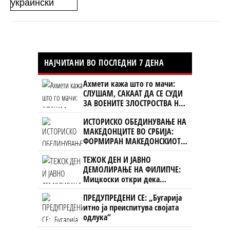
НАЈЧИТАНИ ВО ПОСЛЕДНИ 7 ДЕНА
Ахмети кажа што го мачи:
СЛУШАМ, САКААТ ДА СЕ СУДИ
ЗА ВОЕНИТЕ ЗЛОСТРОСТВА НА
УЧК...
ИСТОРИСКО ОБЕДИНУВАЊЕ НА
МАКЕДОНЦИТЕ ВО СРБИЈА:
ФОРМИРАН МАКЕДОНСКИОТ
НАЦИОНАЛЕН СОЈУЗ
ТЕЖОК ДЕН И ЈАВНО
ДЕМОЛИРАЊЕ НА ФИЛИПЧЕ:
Мицкоски откри дека
човекот појма нема од
ПРЕДУПРЕДЕНИ СЕ: „Бугарија
ништо, освен за кеш
итно ја преиспитува својата
одлука“