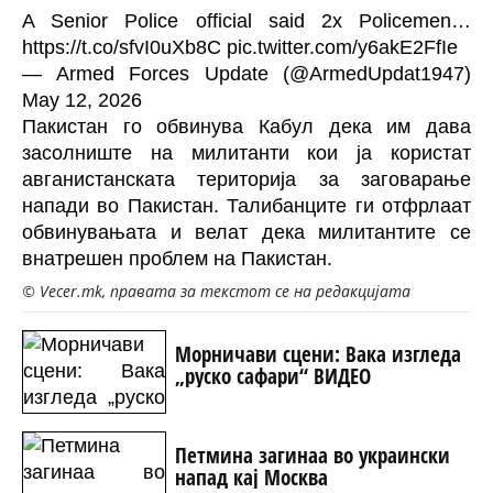
A Senior Police official said 2x Policemen…
https://t.co/sfvI0uXb8C
pic.twitter.com/y6akE2FfIe
— Armed Forces Update (@ArmedUpdat1947)
May 12, 2026
Пакистан го обвинува Кабул дека им дава
засолниште на милитанти кои ја користат
авганистанската територија за заговарање
напади во Пакистан. Талибанците ги отфрлаат
обвинувањата и велат дека милитантите се
внатрешен проблем на Пакистан.
© Vecer.mk, правата за текстот се на редакцијата
Морничави сцени: Вака изгледа
„руско сафари“ ВИДЕО
Петмина загинаа во украински
напад кај Москва