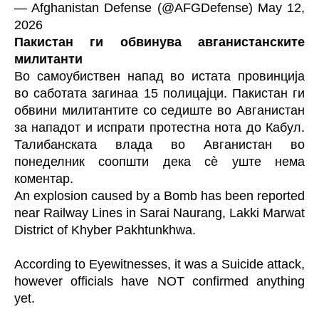
— Afghanistan Defense (@AFGDefense)
May 12,
2026
Пакистан ги обвинува авганистанските
милитанти
Во самоубиствен
напад
во истата провинција
во саботата загинаа 15 полицајци.
Пакистан
ги
обвини милитантите со седиште во Авганистан
за нападот и испрати протестна нота до Кабул.
Талибанската влада во Авганистан во
понеделник соопшти дека сè уште нема
коментар.
An explosion caused by a Bomb has been reported
near Railway Lines in Sarai Naurang, Lakki Marwat
District of Khyber Pakhtunkhwa.
According to Eyewitnesses, it was a Suicide attack,
however officials have NOT confirmed anything
yet.