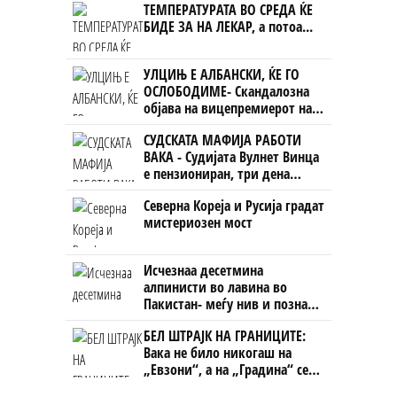
ТЕМПЕРАТУРАТА ВО СРЕДА ЌЕ
БИДЕ ЗА НА ЛЕКАР, а потоа...
УЛЦИЊ Е АЛБАНСКИ, ЌЕ ГО
ОСЛОБОДИМЕ- Скандалозна
објава на вицепремиерот на
Црна Гора
СУДСКАТА МАФИЈА РАБОТИ
ВАКА - Судијата Вулнет Винца
е пензиониран, три дена
откако му го врати пасошот
Северна Кореја и Русија градат
на бизнисменот Марковски
мистериозен мост
Исчезнаа десетмина
алпинисти во лавина во
Пакистан- меѓу нив и познат
Непалец
БЕЛ ШТРАЈК НА ГРАНИЦИТЕ:
Вака не било никогаш на
„Евзони“, а на „Градина“ се
чека и пет часа