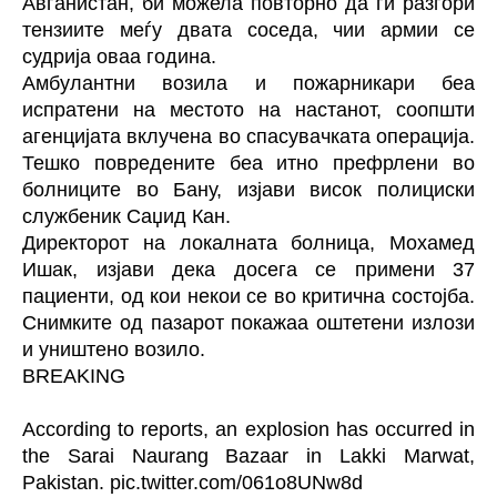
Авганистан, би можела повторно да ги разгори
тензиите меѓу двата соседа, чии армии се
судрија оваа година.
Амбулантни возила и пожарникари беа
испратени на местото на настанот, соопшти
агенцијата вклучена во спасувачката операција.
Тешко повредените беа итно префрлени во
болниците во Бану, изјави висок полициски
службеник Саџид Кан.
Директорот на локалната болница, Мохамед
Ишак, изјави дека досега се примени 37
пациенти, од кои некои се во критична состојба.
Снимките од пазарот покажаа оштетени излози
и уништено возило.
BREAKING
According to reports, an explosion has occurred in
the Sarai Naurang Bazaar in Lakki Marwat,
Pakistan.
pic.twitter.com/061o8UNw8d