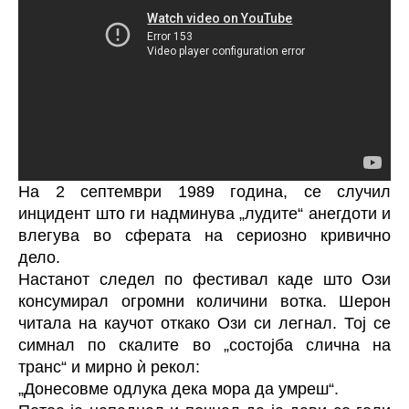
На 2 септември 1989 година, се случил
инцидент што ги надминува „лудите“ анегдоти и
влегува во сферата на сериозно кривично
дело.
Настанот следел по фестивал каде што Ози
консумирал огромни количини вотка. Шерон
читала на каучот откако Ози си легнал. Тој се
симнал по скалите во „состојба слична на
транс“ и мирно ѝ рекол:
„Донесовме одлука дека мора да умреш“.