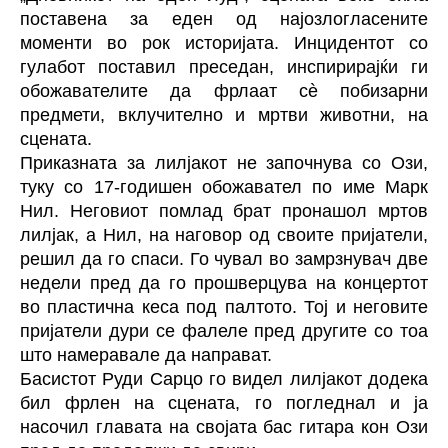
поставена за еден од најозлогласените
моменти во рок историјата. Инцидентот со
гулабот поставил преседан, инспирирајќи ги
обожавателите да фрлаат сè побизарни
предмети, вклучително и мртви животни, на
сцената.
Приказната за лилјакот не започнува со Ози,
туку со 17-годишен обожавател по име Марк
Нил. Неговиот помлад брат пронашол мртов
лилјак, а Нил, на наговор од своите пријатели,
решил да го спаси. Го чувал во замрзнувач две
недели пред да го прошверцува на концертот
во пластична кеса под палтото. Тој и неговите
пријатели дури се фалеле пред другите со тоа
што намеравале да направат.
Басистот Руди Сарцо го видел лилјакот додека
бил фрлен на сцената, го погледнал и ја
насочил главата на својата бас гитара кон Ози