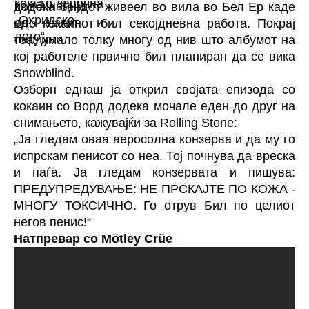
додека бендот живеел во вила во Бел Ер каде
што кокаинот бил секојдневна работа. Покрај
тоа, имало толку многу од нив што албумот на
кој работеле првично бил планиран да се вика
Snowblind.
Озборн еднаш ја открил својата епизода со
кокаин со Ворд додека мочале еден до друг на
снимањето, кажувајќи за Rolling Stone:
„Ја гледам оваа аеросолна конзерва и да му го
испрскам пенисот со неа. Тој почнува да вреска
и паѓа. Ја гледам конзервата и пишува:
ПРЕДУПРЕДУВАЊЕ: НЕ ПРСКАЈТЕ ПО КОЖА -
МНОГУ ТОКСИЧНО. Го отрув Бил по целиот
негов пенис!“
Натпревар со Mötley Crüe