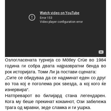
Озлогласената турнеја со Mötley Crüe во 1984
година ги собра двата најразвратни бенда во
рок историјата. Томи Ли ја постави сцената:
„Сите се обидуваа да се надминат еден со друг
во тоа кој е поголема рок ѕвезда, а кој кого ќе
изнервира“.
Натпреварот во билијард стана легендарен.
Кога му беше прекинат кокаинот, Ози забележа
трага од мравки, зеде сламка и ги ушрка.