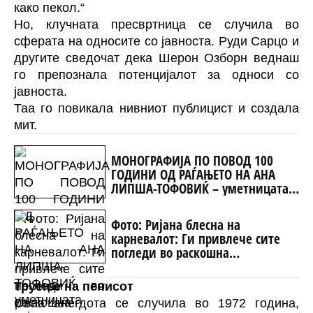
како пекол.“
Но, клучната пресвртница се случила во
сферата на односите со јавноста. Руди Сарцо и
другите сведочат дека Шерон Озборн веднаш
го препознала потенцијалот за односи со
јавноста.
Таа го повикала нивниот публицист и создала
мит.
МОНОГРАФИЈА ПО ПОВОД 100
ГОДИНИ ОД РАЃАЊЕТО НА АНА
ЛИПША-ТОФОВИЌ – уметницата
која го започна „Охридско лето“
Фото: Ријана блесна на
карневалот: Ги привлече сите
погледи во раскошна
комбинација од накит и пердуви
Труење на пенисот
Оваа анегдота се случила во 1972 година,