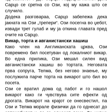
Сарцо се сретна со Ози, кој му кажа што се
случило.
Додека разговараа, Сарцо забележа дека
јакната на Ози „трепери“. Ози посегна во џебот,
извади трет гулаб и му ја откина главата пред
очите на Сарцо.
Викар, торта и авганистански хашиш
Како член на Англиканската црква, Ози
повремено бил посетуван од локалниот викар.
Во една прилика, Ози мешал силен вид
авганистански хашиш во тортата. Неговата
прва сопруга, Телма, без негово знаење, му
послужила парче торта на викарот што бил во
посета.
Ози се вратил дома од пабот и го нашол
викарот како ги чувствува сите ефекти од
дрогата. Викарот на крајот се онесвестил, па
Ози и Телма морале физички да го однесат до