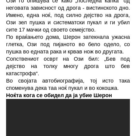
Ози го опишува сè како „последна капка“ од
неговата зависност од дрога - вистинското дно.
Имено, една ноќ, под силно дејство на дрога,
Ози зел пушка и систематски пукал и ги убил
сите 17 мачки од своето семејство.
По враќањето дома, Шерон затекнала ужасна
глетка, Ози под пијаното во бело одело, со
пушка во едната рака и крвав нож во другата.
Сопствениот осврт на Ози бил: „Бев под
дејство на толку многу дрога што бев
катастрофа“.
Во својата автобиографија, тој исто така
споменува дека таа ноќ пукал и во кокошка.
Ноќта кога се обидел да ја убие Шерон