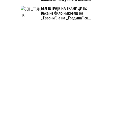
Непалец
БЕЛ ШТРАЈК НА ГРАНИЦИТЕ:
Вака не било никогаш на
„Евзони“, а на „Градина“ се
чека и пет часа