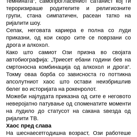
темнината“, самопрогласениот сатанист кој ги
тероризираше родителите и религиозните
групи, стана симпатичен, расеан татко на
ријалити шоу.
Сепак, неговата кариера е полна со луди
приказни, од кои скоро сите се поврзани со
дрога и алкохол.
Како што самиот Ози призна во својата
автобиографија: „Триесет ебани години бев на
смртоносна комбинација од алкохол и дрога“.
Токму оваа борба со зависноста го поттикна
апсолутниот хаос што остави неизбришлив
белег во историјата на рокенролот.
Можеби најлудата приказна од сите е неговото
неверојатно патување од споменатите моменти
на лудило до статусот на сакана ѕвезда од
ријалити ТВ.
Хаос пред слава
На шеснаесетгодишна возраст, Ози работеше