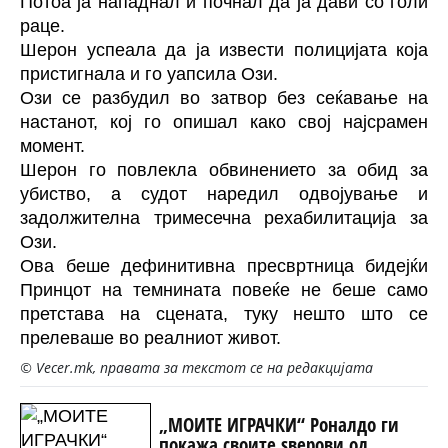
Потоа ја нападнал и почнал да ја дави со голи
раце.
Шерон успеала да ја извести полицијата која
пристигнала и го уапсила Ози.
Ози се разбудил во затвор без сеќавање на
настанот, кој го опишал како свој најсрамен
момент.
Шерон го повлекла обвинението за обид за
убиство, а судот наредил одвојување и
задолжителна тримесечна рехабилитација за
Ози.
Ова беше дефинитивна пресвртница бидејќи
Принцот на темнината повеќе не беше само
претстава на сцената, туку нешто што се
прелеваше во реалниот живот.
© Vecer.mk, правата за текстот се на редакцијата
„МОИТЕ ИГРАЧКИ“ Роналдо ги
покажа своите ѕверови од