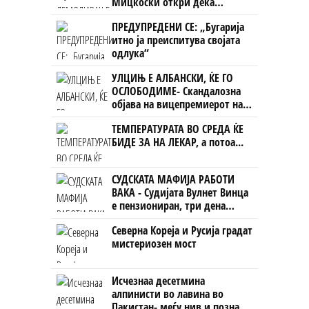
Мицкоски откри дека
човекот појма нема од
ПРЕДУПРЕДЕНИ СЕ: „Бугарија
ништо, освен за кеш
итно ја преиспитува својата
одлука“
УЛЦИЊ Е АЛБАНСКИ, ЌЕ ГО
ОСЛОБОДИМЕ- Скандалозна
објава на вицепремиерот на
Црна Гора
ТЕМПЕРАТУРАТА ВО СРЕДА ЌЕ
БИДЕ ЗА НА ЛЕКАР, а потоа...
СУДСКАТА МАФИЈА РАБОТИ
ВАКА - Судијата Вулнет Винца
е пензиониран, три дена
откако му го врати пасошот
Северна Кореја и Русија градат
на бизнисменот Марковски
мистериозен мост
Исчезнаа десетмина
алпинисти во лавина во
Пакистан- меѓу нив и познат