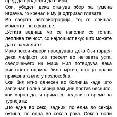
пред да продолжи да свири.
Ози, убеден дека станува збор за гумена
играчка, го кренал и му ја одгризал главата.
Во својата автобиографија, тој го опишал
моментот на сфаќање:
„Устата веднаш ми се наполни со топла,
леплива течност, со најлошиот вкус што можете
да го замислите“.
Иако некои извори наведуваат дека Ози тврдел
дека лилјакот „се тресел“ во неговата уста,
сведочењето на Марк Нил потврдува дека
животното одамна било мртво, што ја прави
приказната многу позлокобна.
Ози бил итно однесен во болница каде што
започнал болна серија вакцини против беснило,
кои морал да ги прима со недели за време на
турнејата:
„По една во секој задник, по една во секоја
бутина, по една во секоја рака. Секоја боли