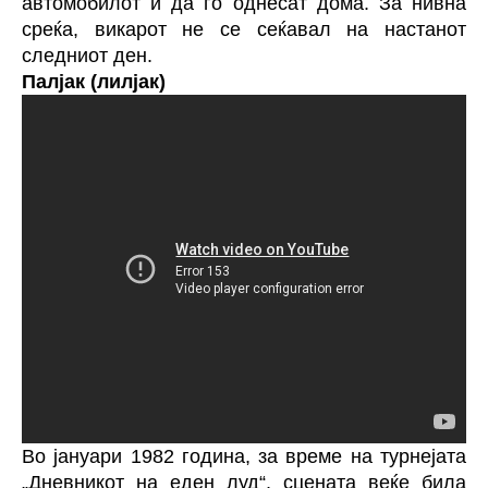
автомобилот и да го однесат дома. За нивна
среќа, викарот не се сеќавал на настанот
следниот ден.
Палјак (лилјак)
Во јануари 1982 година, за време на турнејата
„Дневникот на еден луд“, сцената веќе била