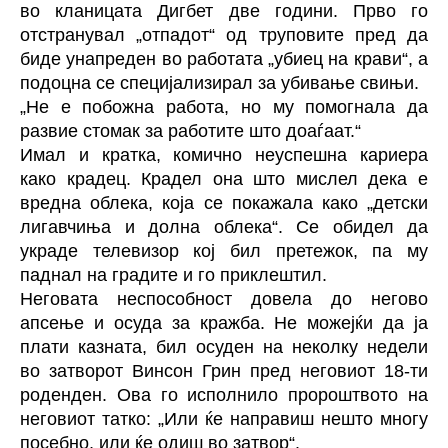
во кланицата Дигбет две години. Прво го
отстранувал „отпадот“ од труповите пред да
биде унапреден во работата „убиец на крави“, а
подоцна се специјализирал за убивање свињи.
„Не е побожна работа, но му помогнала да
развие стомак за работите што доаѓаат.“
Имал и кратка, комично неуспешна кариера
како крадец. Крадел она што мислел дека е
вредна облека, која се покажала како „детски
лигавчиња и долна облека“. Се обидел да
украде телевизор кој бил претежок, па му
паднал на градите и го приклештил.
Неговата неспособност довела до негово
апсење и осуда за кражба. Не можејќи да ја
плати казната, бил осуден на неколку недели
во затворот Винсон Грин пред неговиот 18-ти
роденден. Ова го исполнило пророштвото на
неговиот татко: „Или ќе направиш нешто многу
посебно, или ќе одиш во затвор“.