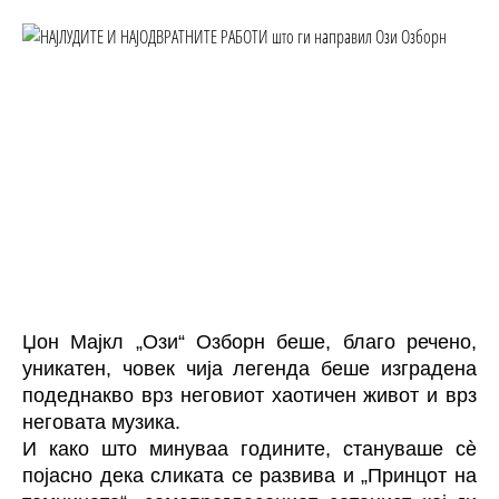
Џон Мајкл „Ози“ Озборн беше, благо речено,
уникатен, човек чија легенда беше изградена
подеднакво врз неговиот хаотичен живот и врз
неговата музика.
И како што минуваа годините, стануваше сè
појасно дека сликата се развива и „Принцот на