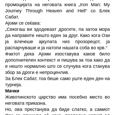
промоцијата на неговата книга „Iron Man: My
Journey Through Heaven and Hell“ со Блек
Сабат.
Ајоми се сеќава:
„Секогаш ви здодеваат дрогите, па затоа мора
да направите нешто еден за друг. Како кога Ози
ја влечеше ајкулата низ прозорецот, ја
распарчуваше и ја натопи нашата соба во крв.“
Фактот дека Ајоми изоставува каков било
дополнителен контекст и пишува за тоа како да
е нешто нормално што се случува кога станува
збор за дроги е непроценлив.
За Блек Сабат, тоа беше само уште еден ден на
турнеја.
Мачки
Животинското царство има посебно место во
неговата приказна.
Но, ова престанува да биде слатко, а самиот