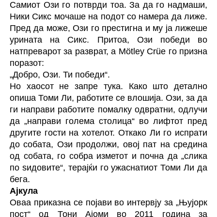
Самиот Ози го потврди тоа. За да го надмаши,
Ники Сикс мочаше на подот со намера да лиже.
Пред да може, Ози го престигна и му ја лижеше
урината на Сикс. Притоа, Ози победи во
натпреварот за разврат, а Mötley Crüe го призна
поразот:
„Добро, Ози. Ти победи“.
Но хаосот не запре тука. Како што детално
опиша Томи Ли, работите се влошија. Ози, за да
ги направи работите помалку одвратни, одлучи
да „направи голема столица“ во лифтот пред
другите гости на хотелот. Откако Ли го испрати
до собата, Ози продолжи, овој пат на средина
од собата, го собра изметот и почна да „слика
по ѕидовите“, терајќи го ужаснатиот Томи Ли да
бега.
Ајкула
Оваа приказна се појави во интервју за „Њујорк
пост“ од Тони Ајоми во 2011 година за