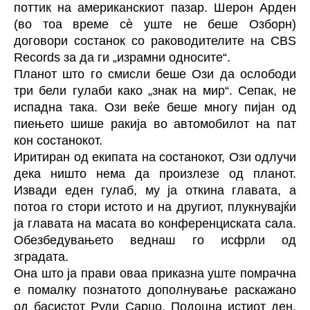
поттик на американскиот пазар. Шерон Арден
(во тоа време сè уште не беше Озборн)
договори состанок со раководителите на CBS
Records за да ги „израмни односите“.
Планот што го смисли беше Ози да ослободи
три бели гулаби како „знак на мир“. Сепак, не
испадна така. Ози веќе беше многу пијан од
пиењето шише ракија во автомобилот на пат
кон состанокот.
Иритиран од екипата на состанокот, Ози одлучи
дека ништо нема да произлезе од планот.
Извади еден гулаб, му ја откина главата, а
потоа го стори истото и на другиот, плукнувајќи
ја главата на масата во конференциската сала.
Обезбедувањето веднаш го исфрли од
зградата.
Она што ја прави оваа приказна уште помрачна
е помалку познатото дополнување раскажано
од басистот Руди Сарцо. Подоцна истиот ден,