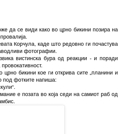
же да се види како во црно бикини позира на
-провалија.
вата Корчула, каде што редовно ги почастува
заводливи фотографии.
извика вистинска бура од реакции - и поради
а провокативност.
о црно бикини кое ги открива сите „планини и
ро под фотките напиша:
кули“.
мание е позата во која седи на самиот раб од
амбис.