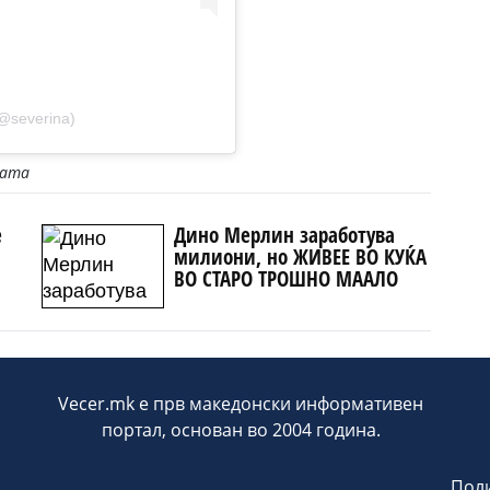
(@severina)
јата
е
Дино Мерлин заработува
милиони, но ЖИВЕЕ ВО КУЌА
ВО СТАРО ТРОШНО МААЛО
Vecer.mk е прв македонски информативен
портал, основан во 2004 година.
Поли