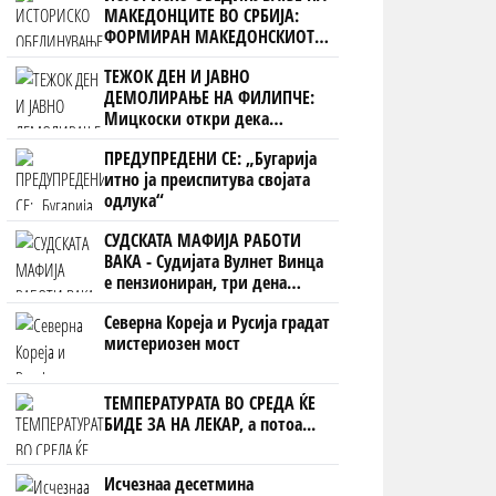
МАКЕДОНЦИТЕ ВО СРБИЈА:
ФОРМИРАН МАКЕДОНСКИОТ
НАЦИОНАЛЕН СОЈУЗ
ТЕЖОК ДЕН И ЈАВНО
ДЕМОЛИРАЊЕ НА ФИЛИПЧЕ:
Мицкоски откри дека
човекот појма нема од
ПРЕДУПРЕДЕНИ СЕ: „Бугарија
ништо, освен за кеш
итно ја преиспитува својата
одлука“
СУДСКАТА МАФИЈА РАБОТИ
ВАКА - Судијата Вулнет Винца
е пензиониран, три дена
откако му го врати пасошот
Северна Кореја и Русија градат
на бизнисменот Марковски
мистериозен мост
ТЕМПЕРАТУРАТА ВО СРЕДА ЌЕ
БИДЕ ЗА НА ЛЕКАР, а потоа...
Исчезнаа десетмина