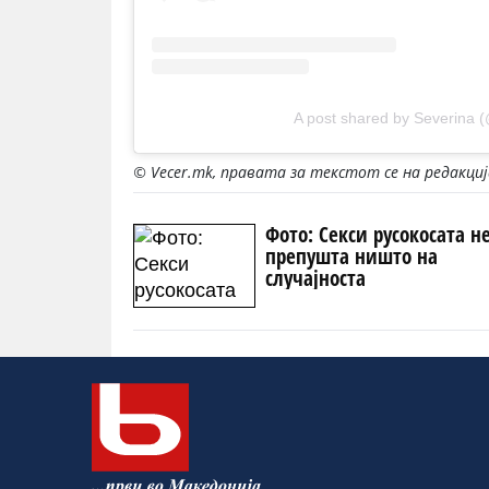
A post shared by Severina 
© Vecer.mk, правата за текстот се на редакци
Фото: Секси русокосата н
препушта ништо на
случајноста