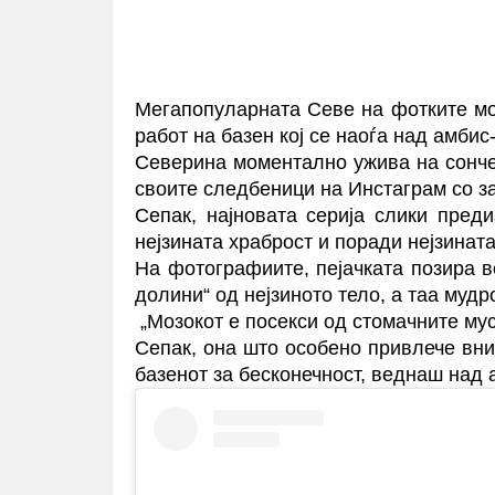
Мегапопуларната Севе на фотките мо
работ на базен кој се наоѓа над амбис
Северина моментално ужива на сонче
своите следбеници на Инстаграм со 
Сепак, најновата серија слики пред
нејзината храброст и поради нејзинат
На фотографиите, пејачката позира в
долини“ од нејзиното тело, а таа муд
„Мозокот е посекси од стомачните мус
Сепак, она што особено привлече вни
базенот за бесконечност, веднаш над 