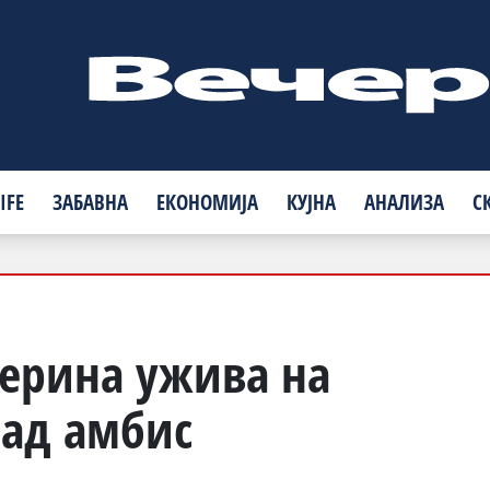
IFE
ЗАБАВНА
ЕКОНОМИЈА
КУЈНА
АНАЛИЗА
С
верина ужива на
над амбис