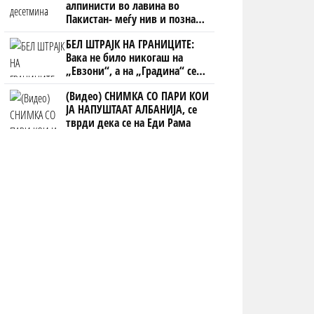
алпинисти во лавина во
Пакистан- меѓу нив и познат
Непалец
БЕЛ ШТРАЈК НА ГРАНИЦИТЕ:
Вака не било никогаш на
„Евзони“, а на „Градина“ се
чека и пет часа
(Видео) СНИМКА СО ПАРИ КОИ
ЈА НАПУШТААТ АЛБАНИЈА, се
тврди дека се на Еди Рама