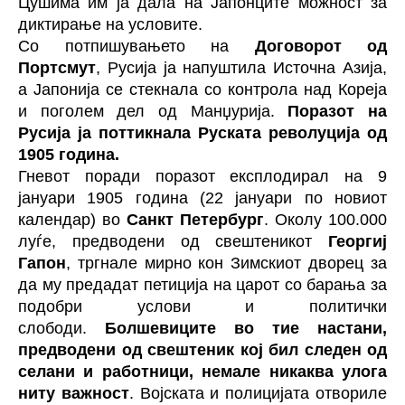
Цушима им ја дала на Јапонците можност за
диктирање на условите.
Со потпишувањето на
Договорот од
Портсмут
, Русија ја напуштила Источна Азија,
а Јапонија се стекнала со контрола над Кореја
и поголем дел од Манџурија.
Поразот на
Русија ја поттикнала Руската револуција од
1905 година.
Гневот поради поразот експлодирал на 9
јануари 1905 година (22 јануари по новиот
календар) во
Санкт Петербург
. Околу 100.000
луѓе, предводени од свештеникот
Георгиј
Гапон
, тргнале мирно кон Зимскиот дворец за
да му предадат петиција на царот со барања за
подобри услови и политички
слободи.
Болшевиците во тие настани,
предводени од свештеник кој бил следен од
селани и работници, немале никаква улога
ниту важност
. Војската и полицијата отвориле