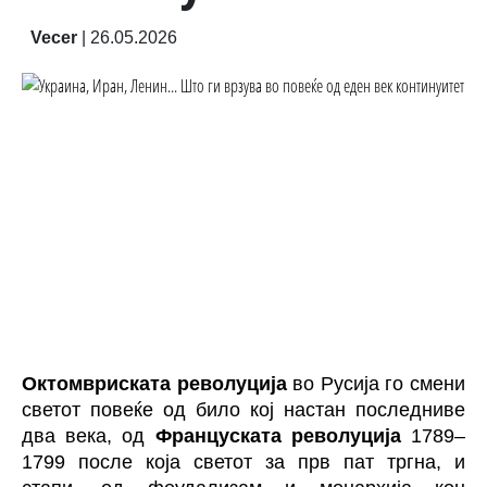
Vecer
|
26.05.2026
Октомвриската револуција
во Русија го смени
светот повеќе од било кој настан последниве
два века, од
Француската револуција
1789–
1799 после која светот за прв пат тргна, и