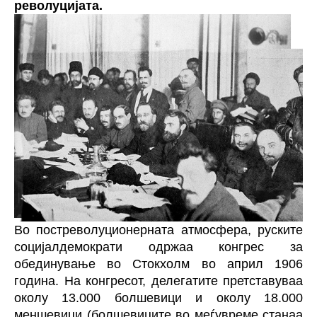
револуцијата.
Во постреволуционерната атмосфера, руските
социјалдемократи одржаа конгрес за
обединување во Стокхолм во април 1906
година. На конгресот, делегатите претставуваа
околу 13.000 болшевици и околу 18.000
меншевици (болшевиците во меѓувреме станаа