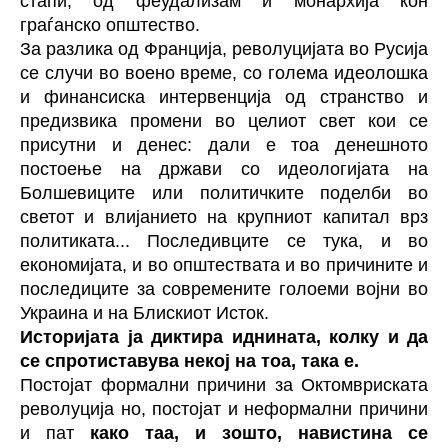
стапи, од феудализам и монархија кон
граѓанско општество.
За разлика од Франција, револуцијата во Русија
се случи во воено време, со голема идеолошка
и финансиска интервенција од странство и
предизвика промени во целиот свет кои се
присутни и денес: дали е тоа денешното
постоење на држави со идеологијата на
Болшевиците или политичките поделби во
светот и влијанието на крупниот капитал врз
политиката... Последивците се тука, и во
економијата, и во општествата и во причините и
последиците за современите голоеми војни во
Украина и на Блискиот Исток.
Историјата ја диктира иднината, колку и да
се спротиставува некој на тоа, така е.
Постојат формални причини за Октомвриската
револуција но, постојат и неформални причини
и пат
како таа, и зошто, навистина се