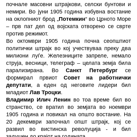
почнале масовни штрајкови, селски бунтови и
немири. Во јуни 1905 година избувна востание
на оклопниот брод „
Потемкин
“ во Црното Море
– прв пат дел од војската отворено се сврте
против режимот.
Во октомври 1905 година почна сеопштиот
политички штрајк во кој учествуваа преку два
милиони луѓе. Железниците запреле, немало
струја, весници, телеграф – целата земја била
парализирана. Во
Санкт Петербург
се
формирал првиот
Совет на работнички
депутати
, а еден од неговите лидери бил
младиот
Лав Троцки
.
Владимир Илич Ленин
во тоа време бил во
странство, се вратил во земјата во ноември
1905 година и повикал на општо востание. На
20 декември започнал општ штрајк, кој се
развил во вистинска револуција - и бил
задушен до крајот на годината.