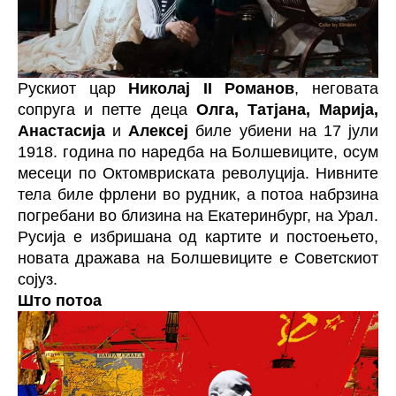
Рускиот цар
Николај II Романов
, неговата
сопруга и петте деца
Олга, Татјана, Марија,
Анастасија
и
Алексеј
биле убиени на 17 јули
1918. година по наредба на Болшевиците, осум
месеци по Октомвриската револуција. Нивните
тела биле фрлени во рудник, а потоа набрзина
погребани во близина на Екатеринбург, на Урал.
Русија е избришана од картите и постоењето,
новата дражава на Болшевиците е Советскиот
сојуз.
Што потоа