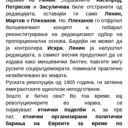
барање на
Ленин
, „поразените“
Акселрод,
Потресов
и
Засуличева
биле отстранети од
редакцијата, оставајќи ги само
Ленин,
Мартов
и
Плеханов
. Но,
Плеханов
го отфрлил
болшевичкиот концепт и побарал
реконституирање на редакцискиот одбор на
пропорционална основа. Бидејќи не можел да
ја контролира
Искра
,
Ленин
ја напуштил
редакцијата, а самиот весник продолжил да се
издава како меншевички билтен. Кавгите меѓу
руските социјалдемократи, поминале практично
незабележано во земјата.
Руската револуција од 1905 година, ги затекна
емигрантските идеолози неподготвени.
Зошто е битно ова? Во тоа време, кај
револуционерите во најава, се
појавуваат
етнички поделби
и, за прв
пат,
етнички организирани политички
барања на Евреите за време по