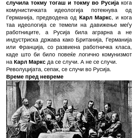
случила токму тогаш и токму во Русија
кога
комунистичката идеологија потекнува од
Германија, предводена од
Карл Маркс
, и кога
таа идеологија се темели на давижење меѓу
работниците, а Русија била аграрна а не
индустриска држава како Британија, Германија
или Франција, со развиена работничка класа,
каде што би било повеќе логично комунизмот
на
Карл Маркс
да се случи. А не се случи.
Револуцијата, сепак, се случи во Русија.
Време пред невреме