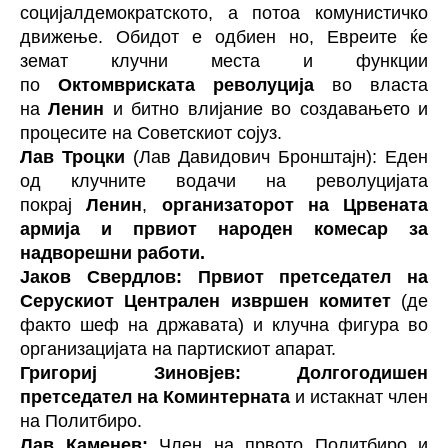
социјалдемократското, а потоа комунистичко
движење. Обидот е одбиен но, Евреите ќе
земат клучни места и функции
по
Октомвриската револуција
во власта
на
Ленин
и битно влијание во создавањето и
процесите на Советскиот сојуз.
Лав Троцки
(Лав Давидович Бронштајн): Еден
од клучните водачи на револуцијата
покрај
Ленин
,
организаторот на Црвената
армија
и првиот народен комесар за
надворешни работи.
Јаков Свердлов: Првиот претседател на
Серускиот Централен извршен комитет
(де
факто шеф на државата) и клучна фигура во
организацијата на партискиот апарат.
Григориј Зиновјев: Долгогодишен
претседател на Коминтерната
и истакнат член
на Политбиро.
Лав Каменев:
Член на првото Политбиро и