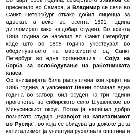
Во март 1889 година, семејството
Уљанов
се
преселило во Самара, а
Владимир
се сели во
Санкт Петерсбург откако добил лиценца за
адвокат, а веќе во есента 1891 година
дипломирал како најдобар студент. Во есента
1893 година се населил во Санкт Петербург,
каде што во 1895 година учествувал во
обединувањето на марксистите од Санкт
Петербург во една организација -
Сојуз на
борба за ослободување на работничката
класа
.
Организацијата била распуштена кон крајот на
1895 година, а уапсениот
Ленин
поминал една
година во затвор, бил осуден на три години
прогонство во сибирското село Шушенское во
Минусинскиот округ. Потоа ја напишал добро
познатата студија „
Развојот на капитализмот
во Русија
“, во која се обидува да докаже дека
капитализмот ја уништува руралната општина и