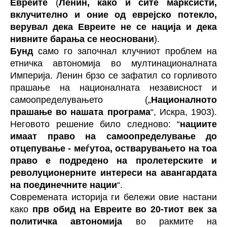
Евреите
(
Ленин, како и сите марксисти,
вклучително и оние од еврејско потекло,
верувал дека Евреите не се нација и дека
нивните барања се неосновани
).
Бунд
само го започнал клучниот проблем на
етничка автономија во мултинационалната
Империја. Ленин брзо се зафатил со горливото
прашање на националната независност и
самоопределувањето („
Националното
прашање во нашата програма
“, Искра, 1903).
Неговото решение било следново: “
нациите
имаат право на самоопределување до
отцепување - меѓутоа, остварувањето на тоа
право е подредено на пролетерските и
револуционерните интереси на авангардата
на поединечните нации
“.
Современата историја ги бележи овие настани
како
прв обид на Евреите во 20-тиот век за
политичка автономија
во ракмите на