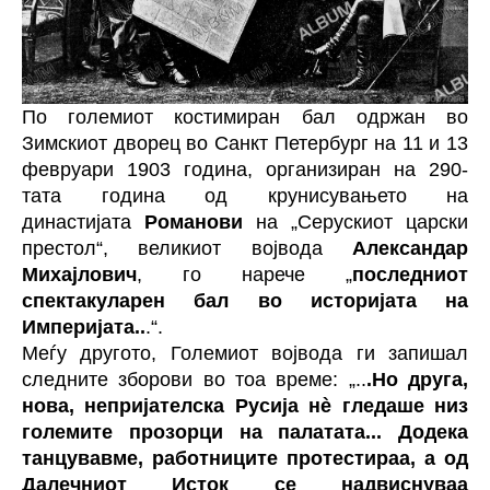
По големиот костимиран бал одржан во
Зимскиот дворец во Санкт Петербург на 11 и 13
февруари 1903 година, организиран на 290-
тата година од крунисувањето на
династијата
Романови
на „Серускиот царски
престол“, великиот војвода
Александар
Михајлович
, го нарече „
последниот
спектакуларен бал во историјата на
Империјата..
.“.
Меѓу другото, Големиот војвода ги запишал
следните зборови во тоа време: „..
.Но друга,
нова, непријателска Русија нè гледаше низ
големите прозорци на палатата... Додека
танцувавме, работниците протестираа, а од
Далечниот Исток се надвиснуваа