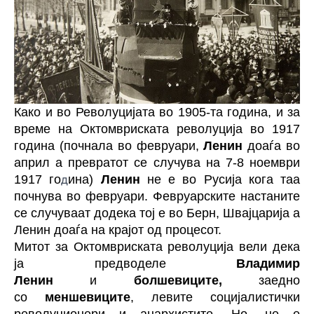
Како и во Револуцијата во 1905-та година, и за
време на Октомвриската револуција во 1917
година (почнала во февруари,
Ленин
доаѓа во
април а превратот се случува на 7-8 ноември
1917 го
д
ина)
Ленин
не е во Русија кога таа
почнува во февруари. Февруарските настаните
се случуваат додека тој е во Берн, Швајцарија а
Ленин доаѓа на крајот од процесот.
Митот за Октомвриската револуција вели дека
ја предводеле
Владимир
Ленин
и
болшевиците,
заедно
со
меншевиците
, левите социјалистички