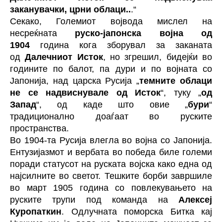
заканувачки, црни облаци..
.“
Секако, Големиот војвода мислел на
несреќната
руско-јапонска војна од
1904
година кога зборувал за заканата
од
Далечниот Исток
, но згрешил, бидејќи во
годините по балот, па дури и по војната со
Јапонија, над царска Русија „
темните облаци
не се надвиснувале од Исток
“, туку „
од
Запад
“, од каде што овие „
бури
“
традиционално доаѓаат во руските
пространства.
Во 1904-та Русија влегла во војна со Јапонија.
Ентузијазмот и вербата во победа биле големи
поради статусот на руската војска како една од
најсилните во светот. Тешките борби завршиле
во март 1905 година со повлекувањето на
руските трупи под команда на
Алексеј
Куропаткин
. Одлучната поморска Битка кај