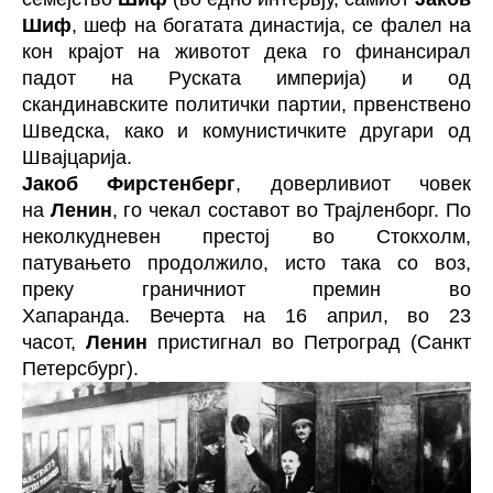
Шиф
, шеф на богатата династија, се фалел на
кон крајот на животот дека го финансирал
падот на Руската империја) и од
скандинавските политички партии, првенствено
Шведска, како и комунистичките другари од
Швајцарија.
Јакоб Фирстенберг
, доверливиот човек
на
Ленин
, го чекал составот во Трајленборг. По
неколкудневен престој во Стокхолм,
патувањето продолжило, исто така со воз,
преку граничниот премин во
Хапаранда. Вечерта на 16 април, во 23
часот,
Ленин
пристигнал во Петроград (Санкт
Петерсбург).