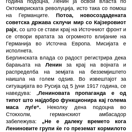
година подоцна, Ленин ја освои власта по
Октомвриската револуција, исто така со помош
на Германците.
Потоа, новосоздадената
советска држава склучи мир со Кајзеровиот
рајх
, со што се стави крај на Источниот фронт и
се отвори вратата за огромното влијание на
Германија во Источна Европа. Мисијата е
исполнета.
Берлинската влада со радост регистрира дека
барањата на
Ленин
за крај на војната и
распределба на земјата на безземјиштето
наишла на голем одѕив. Во извештајот за
ситуацијата во Русија од 5 јуни 1917 година, се
наведува: „
Лениновата пропаганда е од
типот што најдобро функционира кај голема
маса луѓе“.
Неколку дена подоцна во
Стокхолм, германскиот амбасадор
забележува:
„Не е далеку времето кога
Лениновите групи ќе го преземат кормилото