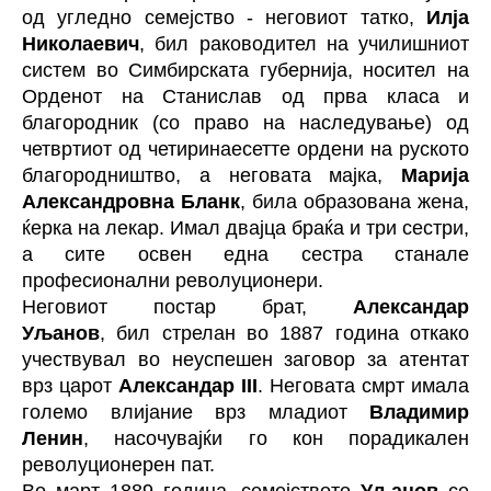
од угледно семејство - неговиот татко,
Илја
Николаевич
, бил раководител на училишниот
систем во Симбирската губернија, носител на
Орденот на Станислав од прва класа и
благородник (со право на наследување) од
четвртиот од четиринаесетте ордени на руското
благородништво, а неговата мајка,
Марија
Александровна Бланк
, била образована жена,
ќерка на лекар. Имал двајца браќа и три сестри,
а сите освен една сестра станале
професионални револуционери.
Неговиот постар брат,
Александар
Уљанов
, бил стрелан во 1887 година откако
учествувал во неуспешен заговор за атентат
врз царот
Александар III
. Неговата смрт имала
големо влијание врз младиот
Владимир
Ленин
, насочувајќи го кон порадикален
револуционерен пат.