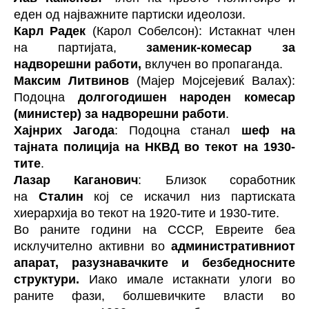
еден од најважните партиски идеолози.
Карл Радек
(Карол Собелсон): Истакнат член
на партијата,
заменик-комесар за
надворешни работи,
вклучен во пропаганда.
Максим Литвинов
(Мајер Мојсејевиќ Валах):
Подоцна
долгогодишен народен комесар
(министер) за надворешни работи
.
Хајнрих Јагода
: Подоцна станал
шеф на
тајната полиција на НКВД во текот на 1930-
тите
.
Лазар Каганович
: Близок соработник
на
Сталин
кој се искачил низ партиската
хиерархија во текот на 1920-тите и 1930-тите.
Во раните години на СССР, Евреите беа
исклучително активни во
административниот
апарат, разузнавачките и безбедносните
структури.
Иако имале истакнати улоги во
раните фази, болшевичките власти во