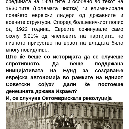
средината на 1920-тите и особено во текот на
1930-тите (Големата чистка) ги елиминирале
повеќето еврејски лидери од државните и
воените структури. Според болшевичкиот попис
од 1922 година, Евреите сочинувале само
околу 5,21% од членовите на партијата, но
нивното присуство на врвот на владата било
многу повидливо.
Што ќе беше со историјата да се случеше
спротивното. Да беше поддржана
иницијативата на Бунд за создавање
еврејска автономија во рамките на идниот
Советски сојуз? Дали ќе постоеше
денешната држава Израел?
И, се случува Октомвриската револуција