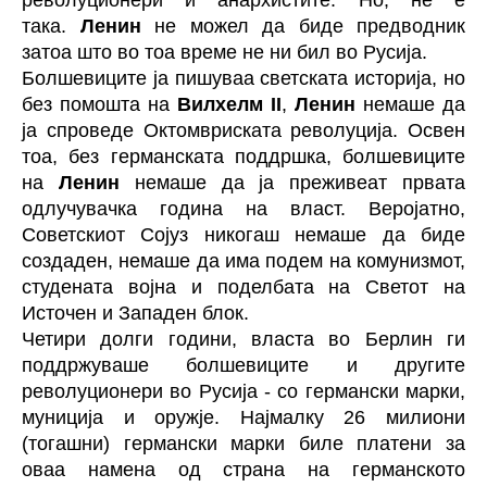
револуционери и анархистите. Но, не е
така.
Ленин
не можел да биде предводник
затоа што во тоа време не ни бил во Русија.
Болшевиците ја пишуваа светската историја, но
без помошта на
Вилхелм II
,
Ленин
немаше да
ја спроведе Октомвриската револуција. Освен
тоа, без германската поддршка, болшевиците
на
Ленин
немаше да ја преживеат првата
одлучувачка година на власт. Веројатно,
Советскиот Сојуз никогаш немаше да биде
создаден, немаше да има подем на комунизмот,
студената војна и поделбата на Светот на
Источен и Западен блок.
Четири долги години, власта во Берлин ги
поддржуваше болшевиците и другите
револуционери во Русија - со германски марки,
муниција и оружје. Најмалку 26 милиони
(тогашни) германски марки биле платени за
оваа намена од страна на германското