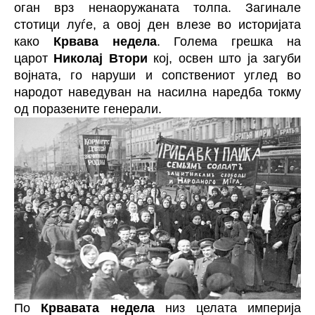
оган врз ненаоружаната толпа. Загинале
стотици луѓе, а овој ден влезе во историјата
како
Крвава недела
. Голема грешка на
царот
Николај Втори
кој, освен што ја загуби
војната, го наруши и сопствениот углед во
народот наведуван на насилна наредба токму
од поразените генерали.
По
Крвавата недела
низ целата империја