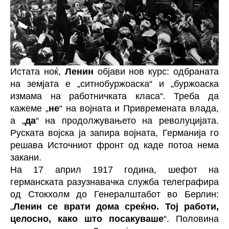
Истата ноќ,
Ленин
објави нов курс: одбраната
на земјата е „ситнобуржоаска“ и „буржоаска
измама на работничката класа“. Треба да
кажеме „
не
“ на војната и Привремената влада,
а „
да
“ на продолжувањето на револуцијата.
Руската војска ја запира војната, Германија го
решава Источниот фронт од каде потоа нема
закани.
На 17 април 1917 година, шефот на
германската разузнавачка служба телеграфира
од Стокхолм до Генералштабот во Берлин:
„
Ленин се врати дома среќно. Тој работи,
целосно, како што посакуваше
“. Половина