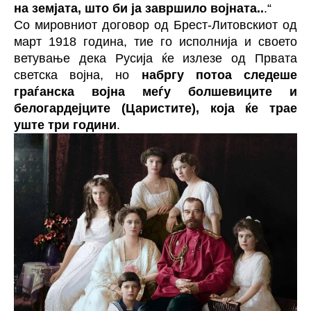
на земјата, што би ја завршило војната..
.“
Со мировниот договор од Брест-Литовскиот од
март 1918 година, тие го исполнија и своето
ветување дека Русија ќе излезе од Првата
светска војна, но
набргу потоа следеше
граѓанска војна меѓу болшевиците и
белогардејците (Царистите), која ќе трае
уште три години
.