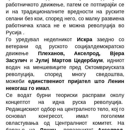
работничкото движење, патем се потпирајќи се
и на традиционалните вредности на руските
селани без кои, според него, со малку развиена
работничка класа не е можна револуција во
Русија .
Го уредувал неделникот
Искра
заедно со
ветерани од руското социјалдемократско
движење
Плеханов, Акселрод, Вјера
Засулич
и
Јулиј Мартов Цедербаум
, идниот
водач на меншевиците пред Октомвриуската
револуција, според многу сведоштва,
можеби
единствениот пријател што Ленин
некогаш го имал
.
Се водат бурни теориски расправи околу
концептот на идна руска револуција.
Редакцискиот одбор на централното тело, кој го
основал конгресот, имал поголеми
овластувања од Централниот комитет. На