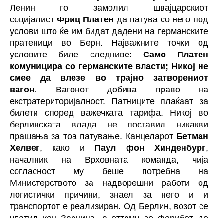
Ленин го замолил швајцарскиот
социјалист
Фриц Платен
да патува со него под
услови што ќе им бидат дадени на германските
пратеници во Берн. Најважните точки од
условите биле следниве:
Само Платен
комуницира со германските власти; Никој не
смее да влезе во трајно затворениот
вагон.
Вагонот добива право на
екстратериторијалност. Патниците плаќаат за
билети според важечката тарифа. Никој во
берлинската влада не поставил никакви
прашања за тоа патување. Канцеларот
Бетман
Хелвег
, како и
Паул фон Хинденбург
,
началник на Врховната команда, чија
согласност му беше потребна на
Министерството за надворешни работи од
логистички причини, знаел за него и и
транспортот е реализиран. Од Берлин, возот се