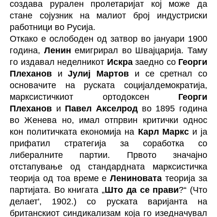
создава рурален пролетаријат кој може да
стане сојузник на малиот број индустриски
работници во Русија.
Откако е ослободен од затвор во јануари 1900
година,
Ленин
емигрирал во Швајцарија. Таму
го издавал неделникот
Искра
заедно со
Георги
Плеханов
и
Јулиј Мартов
и се сретнал
со
основачите на руската социјалдемократија,
марксистичкиот ортодоксен
Георги
Плеханов
и
Павел Акселрод
во 1895 година
во Женева но, имал отпрвин критички однос
кон политичката економија на
Карл Маркс
и ја
прифатил стратегија за соработка со
либералните партии. Првото значајно
отстапување од стандардната марксистичка
теорија од тоа време е
Лениновата
теорија за
партијата. Во книгата „
Што да се прави
?“ (Что
делает', 1902.) со руската варијанта на
британскиот синдикализам која го изедначувал