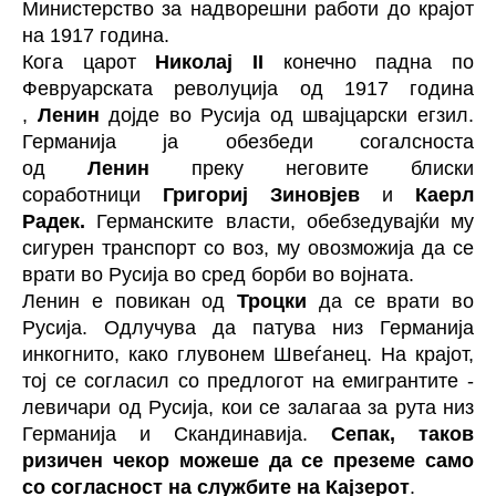
Министерство за надворешни работи до крајот
на 1917 година.
Кога царот
Николај II
конечно падна по
Февруарската револуција од 1917 година
,
Ленин
дојде во Русија од швајцарски егзил.
Германија ја обезбеди согалсноста
од
Ленин
преку неговите блиски
соработници
Григориј Зиновјев
и
Каерл
Радек.
Германските власти, обебзедувајќи му
сигурен транспорт со воз, му овозможија да се
врати во Русија во сред борби во војната.
Ленин е повикан од
Троцки
да се врати во
Русија. Одлучува да патува низ Германија
инкогнито, како глувонем Швеѓанец. На крајот,
тој се согласил со предлогот на емигрантите -
левичари од Русија, кои се залагаа за рута низ
Германија и Скандинавија.
Сепак, таков
ризичен чекор можеше да се преземе само
со согласност на службите на Кајзерот
.