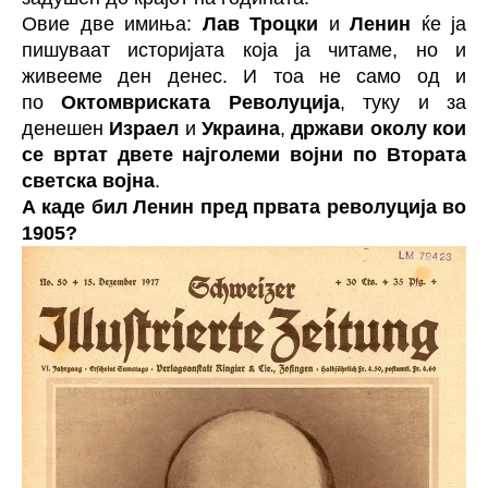
Овие две имиња:
Лав Троцки
и
Ленин
ќе ја
пишуваат историјата која ја читаме, но и
живееме ден денес. И тоа не само од и
по
Октомвриската Револуција
, туку и за
денешен
Израел
и
Украина
,
држави околу кои
се вртат двете најголеми војни по Втората
светска војна
.
А каде бил Ленин пред првата револуција во
1905?