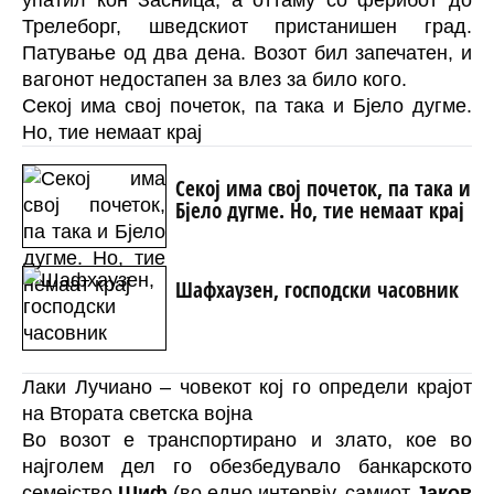
упатил кон Засница, а оттаму со ферибот до
Трелеборг, шведскиот пристанишен град.
Патување од два дена. Возот бил запечатен, и
вагонот недостапен за влез за било кого.
Секој има свој почеток, па така и Бјело дугме.
Но, тие немаат крај
Секој има свој почеток, па така и
Бјело дугме. Но, тие немаат крај
Шафхаузен, господски часовник
Лаки Лучиано – човекот кој го определи крајот
на Втората светска војна
Во возот е транспортирано и злато, кое во
најголем дел го обезбедувало банкарското
семејство
Шиф
(во едно интервју, самиот
Јаков