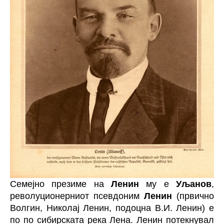
Семејно презиме на
Ленин
му е
Уљанов
,
револуционерниот псевдоним
Ленин
(првично
Волгин, Николај Ленин, подоцна В.И. Ленин) е
по по сибирската река Лена. Ленин потекнувал