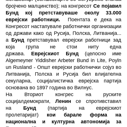
бројчено малцинство); на конгресот
Се појавил
Бунд кој претставуваше околу 33.000
еврејски работници.
Поентата е дека на
Конгресот настапувале работнички организации
од држави како од Русија, Полска, Литванија...
а
Бунд
претставувал еврејски работници зад
која група не стои ниту една
држава.
Еврејскиот Бунд
(целосно име
Algemeyner Yiddisher Arbeter Bund in Lite, Poyln
un Rusland - Општ еврејски работнички сојуз во
Литванија, Полска и Русија бил влијателна
секуларна, социјалистичка еврејска партија
основана во 1897 година во Вилнус.
На Вториот конгрес на руските
социјалдемократи,
Ленин
се спротивставил
на
Бунд
(партија на еврејскиот
пролетаријат)
кои барале форма на
национална и културна автономија за