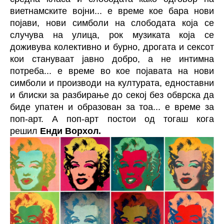
виетнамските војни... е време кое бара нови
појави, нови симболи на слободата која се
случува на улица, рок музиката која се
доживува колективно и бурно, дрогата и сексот
кои стануваат јавно добро, а не интимна
потреба... е време во кое појавата на нови
симболи и производи на културата, едноставни
и блиски за разбирање до секој без обврска да
биде упатен и образован за тоа... е време за
поп-арт. А поп-арт постои од тогаш кога
решил
Енди Ворхол.