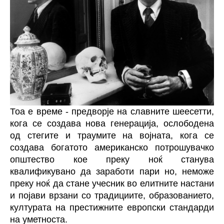
Тоа е време - предворје на славните шеесетти,
кога се создава нова генерација, ослободена
од стегите и траумите на војната, кога се
создава богатото американско потрошувачко
општество кое преку ноќ станува
квалификувано да заработи пари но, неможе
преку ноќ да стане учесник во елитните настани
и појави врзани со традициите, образованието,
културата на престижните европски стандарди
на уметноста.