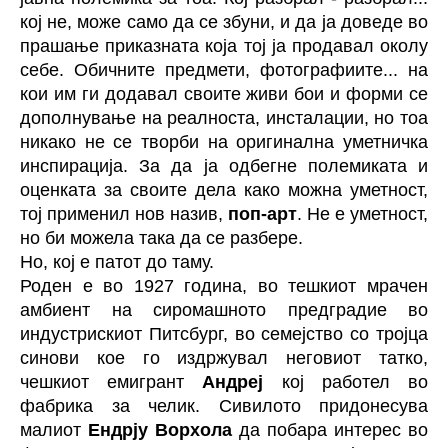
кој не, може само да се збуни, и да ја доведе во
прашање приказната која тој ја продавал околу
себе. Обичните предмети, фотографиите... на
кои им ги додавал своите живи бои и форми се
дополнување на реалноста, инсталации, но тоа
никако не се творби на оригинална уметничка
инспирација. За да ја одбегне полемиката и
оценката за своите дела како можна уметност,
тој применил нов назив,
поп-арт
. Не е уметност,
но би можела така да се разбере.
Но, кој е патот до таму.
Роден е во 1927 година, во тешкиот мрачен
амбиент на сиромашното предградие во
индустрискиот Питсбург, во семејство со тројца
синови кое го издржувал неговиот татко,
чешкиот емигрант
Андреј
кој работел во
фабрика за челик. Сивилото придонесува
малиот
Ендрју Ворхола
да побара интерес во