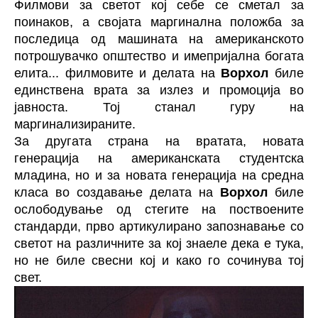
Филмови за светот кој себе се сметал за
поинаков, а својата маргинална положба за
последица од машината на американското
потрошувачко општество и имепријална богата
елита... филмовите и делата на
Ворхол
биле
единствена врата за излез и промоција во
јавноста. Тој станал гуру на
маргинализираните.
За другата страна на вратата, новата
генерација на американската студентска
младина, но и за новата генерација на средна
класа во создавање делата на
Ворхол
биле
ослободување од стегите на поствоените
стандарди, прво артикулирано запознавање со
светот на различните за кој знаеле дека е тука,
но не биле свесни кој и како го сочинува тој
свет.