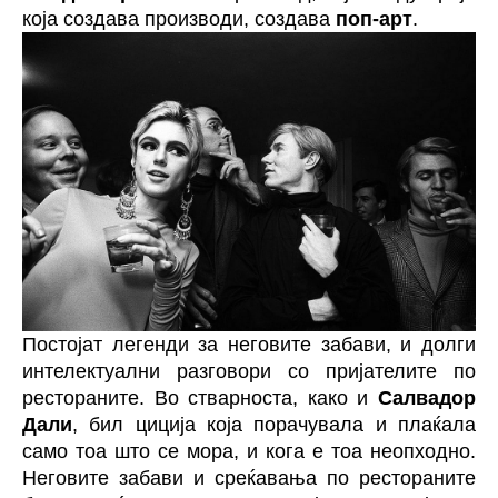
која создава производи, создава
поп-арт
.
Постојат легенди за неговите забави, и долги
интелектуални разговори со пријателите по
рестораните. Во стварноста, како и
Салвадор
Дали
, бил циција која порачувала и плаќала
само тоа што се мора, и кога е тоа неопходно.
Неговите забави и среќавања по рестораните