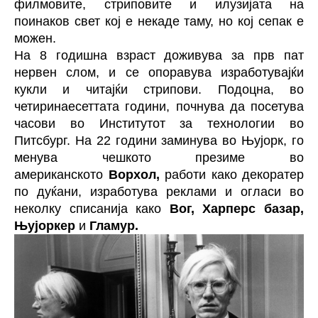
филмовите, стриповите и илузијата на
поинаков свет кој е некаде таму, но кој сепак е
можен.
На 8 годишна взраст доживува за прв пат
нервен слом, и се опоравува изработувајќи
кукли и читајќи стрипови. Подоцна, во
четиринаесеттата години, почнува да посетува
часови во Институтот за технологии во
Питсбург. На 22 години заминува во Њујорк, го
менува чешкото презиме во
американското
Ворхол,
работи како декоратер
по дуќани, изработува реклами и огласи во
неколку списанија како
Вог, Харперс базар,
Њујоркер
и
Гламур.