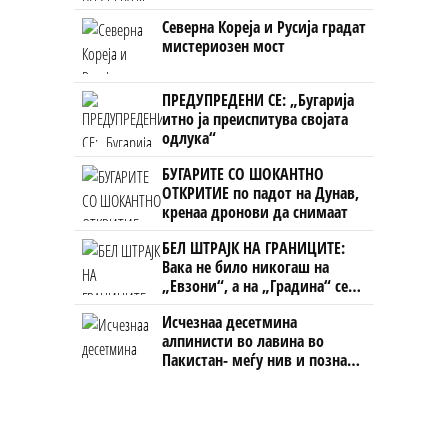
Северна Кореја и Русија градат
мистериозен мост
ПРЕДУПРЕДЕНИ СЕ: „Бугарија
итно ја преиспитува својата
одлука“
БУГАРИТЕ СО ШОКАНТНО
ОТКРИТИЕ по падот на Дунав,
кренаа дронови да снимаат
БЕЛ ШТРАЈК НА ГРАНИЦИТЕ:
Вака не било никогаш на
„Евзони“, а на „Градина“ се
чека и пет часа
Исчезнаа десетмина
алпинисти во лавина во
Пакистан- меѓу нив и познат
Непалец