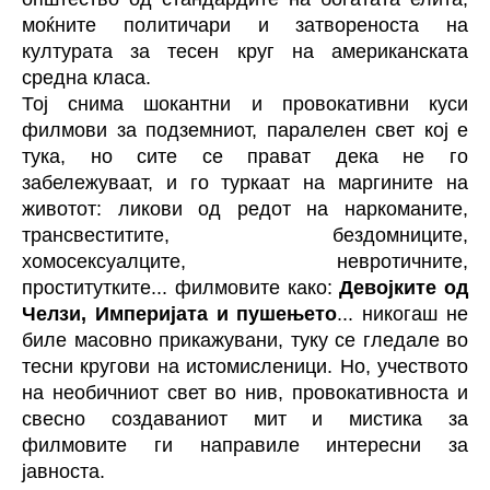
моќните политичари и затвореноста на
културата за тесен круг на американската
средна класа.
Тој снима шокантни и провокативни куси
филмови за подземниот, паралелен свет кој е
тука, но сите се прават дека не го
забележуваат, и го туркаат на маргините на
животот: ликови од редот на наркоманите,
трансвеститите, бездомниците,
хомосексуалците, невротичните,
проститутките... филмовите како:
Девојките од
Челзи, Империјата и пушењето
... никогаш не
биле масовно прикажувани, туку се гледале во
тесни кругови на истомисленици. Но, учеството
на необичниот свет во нив, провокативноста и
свесно создаваниот мит и мистика за
филмовите ги направиле интересни за
јавноста.