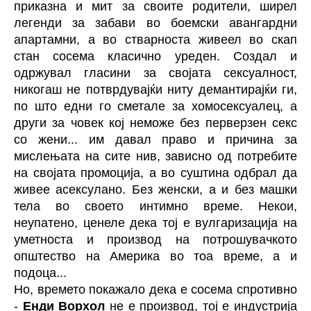
приказна и мит за своите родители, ширел
легенди за забави во боемски авангардни
апартамни, а во стварноста живеел во скап
стан сосема класично уреден. Создал и
одржувал гласини за својата сексуалност,
никогаш не потврдувајќи ниту демантирајќи ги,
по што едни го сметале за хомосексуалец, а
други за човек кој неможе без перверзен секс
со жени... им давал право и причина за
мислењата на сите нив, зависно од потребите
на својата промоција, а во суштина одбрал да
живее асексулано. Без женски, а и без машки
тела во своето интимно време. Некои,
неупатено, ценеле дека тој е вулгаризација на
уметноста и производ на потрошувачкото
општество на Америка во тоа време, а и
подоца...
Но, времето покажало дека е сосема спротивно
-
Енди Ворхол
не е производ, тој е индустрија