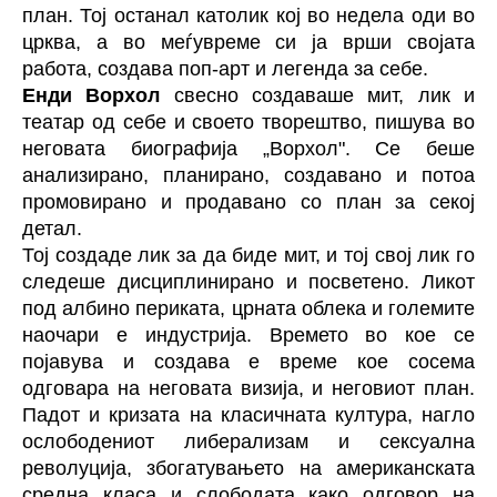
план. Тој останал католик кој во недела оди во
црква, а во меѓувреме си ја врши својата
работа, создава поп-арт и легенда за себе.
Енди Ворхол
свесно создаваше мит, лик и
театар од себе и своето творештво, пишува во
неговата биографија „Ворхол". Се беше
анализирано, планирано, создавано и потоа
промовирано и продавано со план за секој
детал.
Тој создаде лик за да биде мит, и тој свој лик го
следеше дисциплинирано и посветено. Ликот
под албино периката, црната облека и големите
наочари е индустрија. Времето во кое се
појавува и создава е време кое сосема
одговара на неговата визија, и неговиот план.
Падот и кризата на класичната култура, нагло
ослободениот либерализам и сексуална
револуција, збогатувањето на американската
средна класа и слободата како одговор на