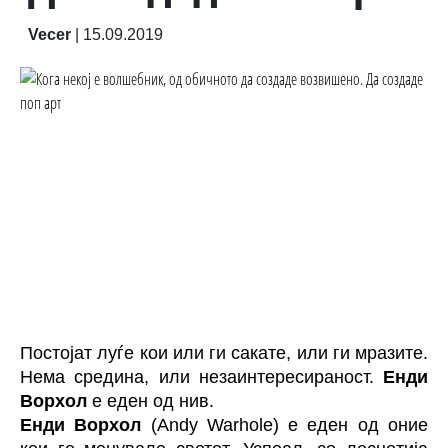
Vecer
|
15.09.2019
Постојат луѓе кои или ги сакате, или ги мразите.
Нема средина, или незаинтересираност.
Енди
Ворхол
е еден од нив.
Енди Ворхол
(Andy Warholе) е еден од оние