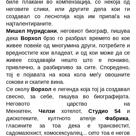
биле плаќани во компензација, со некоја од
неговите слики, или другите дела кои ги
создавал со леснотија која им припаѓа на
најталентираните.
Мишел Нуридсани
, неговиот биограф, пишува
дека
Ворхол
брзо го разбрал времето во кое
живее повеќе од многумина други, потребите и
вредностите кои владеат, и од кои може да се
живее создавајќи нешто што е понакво,
привлечно, а разбирливо за сите. Споредено,
тој е појавата на кока кола меѓу овошните
сокови и скапите вина.
Се околу
Ворхол
е легенда која тој ја создавал
свесно, за себе, пишува во биографијата.
Неговото царство на
Менхетен,
Челзи
хотелот,
Студио 54
и
дискотеките, култното ателје
Фабрика
,
гласините за тоа дека е трансвестит,
садомазохист, хомосексуалец... сето тоа е негов