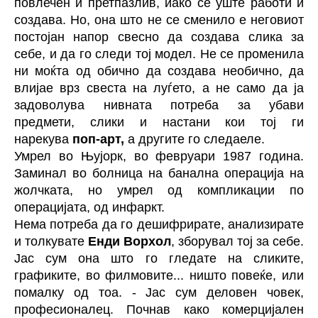
повлечен и претпазлив, иако се уште работи и
создава. Но, она што не се сменило е неговиот
постојан напор свесно да создава слика за
себе, и да го следи тој модел. Не се променила
ни моќта од обично да создава необично, да
влијае врз свеста на луѓето, а не само да ја
задоволува нивната потреба за убави
предмети, слики и настани кои тој ги
нарекува
поп-арт,
а другите го следаеле.
Умрел во Њујорк, во февруари 1987 година.
Заминал во болница на банална операција на
жолчката, но умрел од компликации по
операцијата, од инфаркт.
Нема потреба да го дешифрирате, анализирате
и толкувате
Енди Ворхол
, зборувал тој за себе.
Јас сум она што го гледате на сликите,
графиките, во филмовите... ништо повеќе, или
помалку од тоа. - Јас сум деловен човек,
професионалец. Почнав како комерцијален