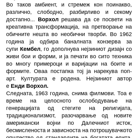
Во таков амбиент, и стремеж кон поинакво,
различно, слободно, разбирливо и секому
достапно...
Ворхол
решава да се посвети на
креативна трансформација, на претворање на
обичните нешта во необични творби. Во 1962
година ја одбира баналната конзерва за
супи
Кембел
, го дополнува нејзиниот дизајн со
живи бои и форми, и ја печати во сито техника
во многу примероци и варијации на боите и
формите. Оваа постапка тој ја нарекува поп-
арт. Културата е родена. Нејзиниот автор
е
Енди Ворхол.
Следната, 1963 година, снима филмови. Тоа е
време на целосното ослободување на
генерацијата од стегите на религијата,
традиционализмот, разочарвање од новите
американски војни по Далечниот исток,
бесмисленоста и зависноста на потрошувачкото
општество од стандардите на богатата елита,