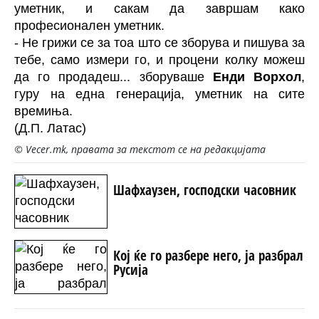
уметник, и сакам да завршам како
професионален уметник.
- Не грижи се за тоа што се зборува и пишува за
тебе, само измери го, и процени колку можеш
да го продадеш... зборуваше
Енди Ворхол
,
гуру на една генерација, уметник на сите
времиња.
(Д.П. Латас)
© Vecer.mk, правата за текстот се на редакцијата
Шафхаузен, господски часовник
Кој ќе го разбере него, ја разбрал
Русија