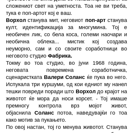
сложениот свет на уметноста. Тоа не ви треба,
тука е поп-артот кој е ваш.
Ворхол
станува мит, неговиот
поп-арт
станува
култ, идентификација за многумина. Тој е
необичен лик, со бела коса, големи наочари и
необична облека... мистик кој создава
неуморно, сам и со своите соработници во
неговото студио
Фабрика.
Токму во тоа студио, во јуни 1968 година,
неговата повремена соработничка,
сценаристката
Валери Соланс
ќе пука во него.
Испукала три куршуми, од кои едниот му нанел
тешки повреди поради што
Ворхол
до крајот на
животот ќе мора да носи корсет. - Тој имаше
премногу контрола врз мојот живот,
објаснила
Соланс
потоа, наведувајќи го тоа
како мотив за пукањето.
По овој настан, тој го менува животот. Станува