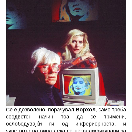
Се е дозволено, порачувал
Ворхол
, само треба
соодветен начин тоа да се примени,
ослободувајќи ги од инфериорноста, и
чувството на вина дека се неквалификувани за