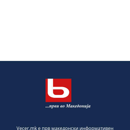
Vecer.mk е прв македонски информативен