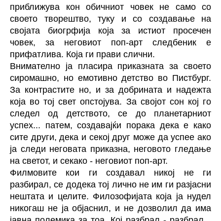
приближува кон обичниот човек не само со
своето творештво, туку и со создавање на
својата биогрфија која за истиот просечен
човек, за неговиот поп-арт следбеник е
прифатлива. Која ги прави слични.
Внимателно ја пласира приказната за своето
сиромашно, но емотивно детство во Пистбург.
За контрастите но, и за добрината и надежта
која во тој свет опстојува. За својот сон кој го
следел од детството, се до планетарниот
успех... патем, создавајќи порака дека е како
сите други, дека и секој друг може да успее ако
ја следи неговата приказна, неговото гледање
на светот, и секако - неговиот поп-арт.
Филмовите кои ги создавал никој не ги
разбирал, се додека тој лично не им ги разјасни
нештата и целите. Филозофијата која ја нудел
никогаш не ја објаснил, и не дозволил да има
јавна полемика за тоа. Кој разбрал - разбрал...