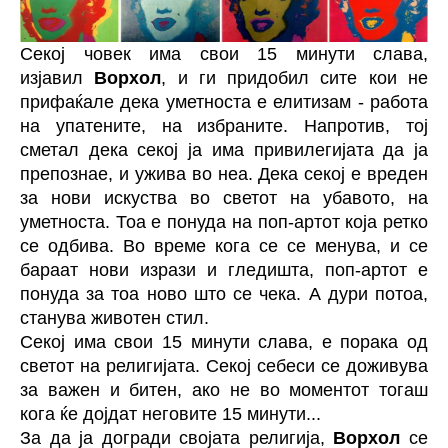
Секој човек има свои 15 минути слава,
изјавил
Ворхол
, и ги придобил сите кои не
прифаќале дека уметноста е елитизам - работа
на упатените, на избраните. Напротив, тој
сметал дека секој ја има привилегијата да ја
препознае, и ужива во неа. Дека секој е вреден
за нови искуства во светот на убавото, на
уметноста. Тоа е понуда на поп-артот која ретко
се одбива. Во време кога се се менува, и се
бараат нови изрази и гледишта, поп-артот е
понуда за тоа ново што се чека. А дури потоа,
станува животен стил.
Секој има свои 15 минути слава, е порака од
светот на религијата. Секој себеси се доживува
за важен и битен, ако не во моментот тогаш
кога ќе дојдат неговите 15 минути...
За да ја догради својата религија,
Ворхол
се