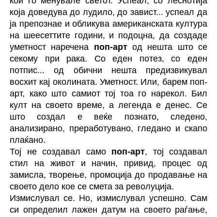
кои го менувале светот. Успеал, со леснотија
која доведува до лудило, до завист... успеал да
ја препознае и обликува американската култура
на шеесеттите години, и подоцна, да создаде
уметност наречена
поп-арт
од нешта што се
секому при рака. Со еден потез, со еден
потпис... од обични нешта предизвикувал
восхит кај околината. Уметност. Или, барем поп-
арт, како што самиот тој тоа го нарекол. Бил
култ на своето време, а легенда е денес. Се
што создал е веќе познато, следено,
анализирано, преработувано, гледано и скапо
плаќано.
Тој не создавал само
поп-арт
, тој создавал
стил на живот и начин, привид, процес од
замисла, творење, промоција до продавање на
своето дело кое се смета за револуција.
Измислувал се. Но, измислувал успешно. Сам
си определил лажен датум на своето раѓање,