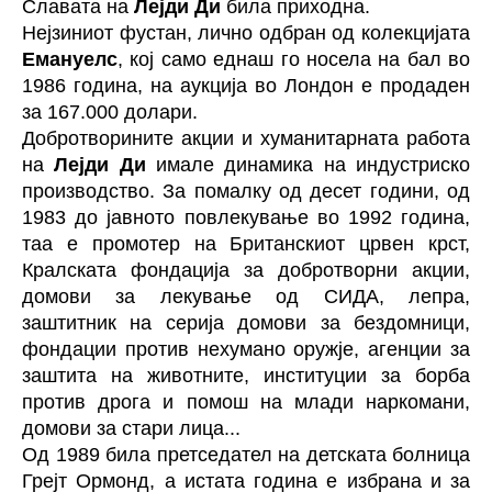
Славата на
Лејди Ди
била приходна.
Нејзиниот фустан, лично одбран од колекцијата
Емануелс
, кој само еднаш го носела на бал во
1986 година, на аукција во Лондон е продаден
за 167.000 долари.
Добротворините акции и хуманитарната работа
на
Лејди Ди
имале динамика на индустриско
производство. За помалку од десет години, од
1983 до јавното повлекување во 1992 година,
таа е промотер на Британскиот црвен крст,
Кралската фондација за добротворни акции,
домови за лекување од СИДА, лепра,
заштитник на серија домови за бездомници,
фондации против нехумано оружје, агенции за
заштита на животните, институции за борба
против дрога и помош на млади наркомани,
домови за стари лица...
Од 1989 била претседател на детската болница
Грејт Ормонд, а истата година е избрана и за