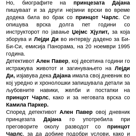
Но, биографите на
принцезата Дајана
пишуваат и за други нејзини врски во време
додека била во брак со
принцот Чарлс
. Се
опишува врска долга пет години со
инструкторот по јавање
Џејмс Хјулит,
за која
зборува и
Лејди Ди
во интервју дадено за Би-
Би-Си, емисија Панорама, на 20 ноември 1995
година.
Детективот
Ален Павер
, кој десетина години го
истражува животот и загинувањето на
Лејди
Ди,
изјавува дека
Дајана
имала свој дневник во
кој уредно и хронолошки запишувала детали за
љубовните навики, желби и постапки на
принцот Чарлс
, како и за неговата врска со
Камила Паркер.
Според детективот
Ален Павер
овој дневник
принцезата
Дајана
го употребила при
преговорите околу разводот со
принцот
Чарлс
, за да добиие подобри услови, како и