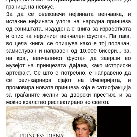
граница на невкус.
За да се овековечи нејзината венчавка, и
истакне нејзината улога на народна принцеза
од соништата, издадена е книга за изработката
и опис на нејзиниот венчален фустан. Па така,
во цела книга, се опишува како е тој порачан,
замислуван и направен од 10.000 бисери... за,
на крај, венчалниот фустан да заврши во
музејот на принцезата
Дајана
, како историски
артефакт. Се што е потребно, е направено да
се реинкарнира сјајот на Империјата, и
промовира новата принцеза која е сатисфакција
за граѓаните желни за дворски престиж, и за
моќно кралство респектирано во светот.