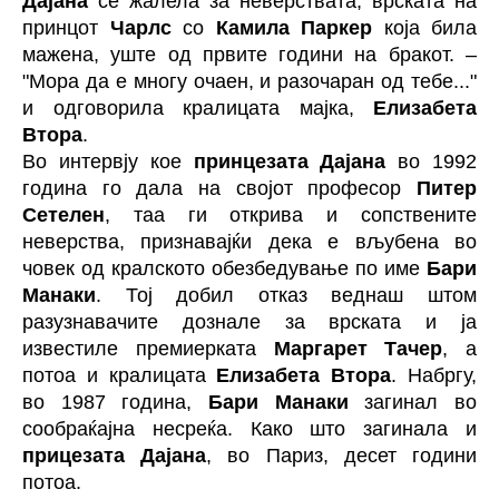
Дајана
се жалела за неверствата, врската на
принцот
Чарлс
со
Камила Паркер
која била
мажена, уште од првите години на бракот. –
"Мора да е многу очаен, и разочаран од тебе..."
и одговорила кралицата мајка,
Елизабета
Втора
.
Во интервју кое
принцезата Дајана
во 1992
година го дала на својот професор
Питер
Сетелен
, таа ги открива и сопствените
неверства, признавајќи дека е вљубена во
човек од кралското обезбедување по име
Бари
Манаки
. Тој добил отказ веднаш штом
разузнавачите дознале за врската и ја
известиле премиерката
Маргарет Тачер
, а
потоа и кралицата
Елизабета Втора
. Набргу,
во 1987 година,
Бари Манаки
загинал во
сообраќајна несреќа. Како што загинала и
прицезата Дајана
, во Париз, десет години
потоа.