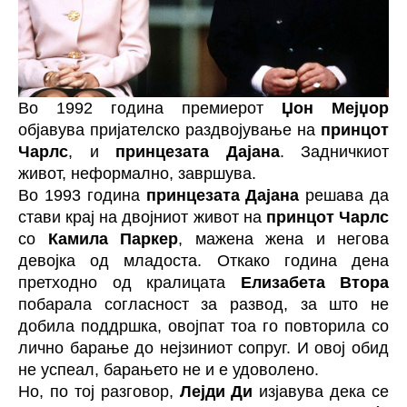
Во 1992 година премиерот
Џон Мејџор
објавува пријателско раздвојување на
принцот
Чарлс
, и
принцезата Дајана
. Задничкиот
живот, неформално, завршува.
Во 1993 година
принцезата Дајана
решава да
стави крај на двојниот живот на
принцот Чарлс
со
Камила Паркер
, мажена жена и негова
девојка од младоста. Откако година дена
претходно од кралицата
Елизабета Втора
побарала согласност за развод, за што не
добила поддршка, овојпат тоа го повторила со
лично барање до нејзиниот сопруг. И овој обид
не успеал, барањето не и е удоволено.
Но, по тој разговор,
Лејди Ди
изјавува дека се