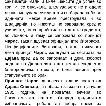
сантиметри мали и биле шансите да успее во
тоа. И, се откажала. Школувањето не и одело
лесно, менувала училишта и се барала себе во
иднината. Некое време престојувала и во
Швајцарија, но никогаш не завршила средно
училиште, па се вработила во детска градинка,
во Лондон, и таму се запознала со принцот
Чарлс
. Така пишуваат официјалните биографи.
Неофицијалните биографи, потоа, пишуваат
дека принцот
Чарлс
излегувал со сестрата на
Дајана
пред да се запознаат, и дека изборот
паднал на
Дајана
затоа што имала соодветно
благородничко потекло, и била невина пред
стапувањето во брак.
Принцот Чарлс
, дванаесет години постар од
Дајана Спенсер
, ја побарал за жена во јануари
1981 година, на приватна вечера во
Бакингамската палата. Според традицијата
избраничката требало да побара време за