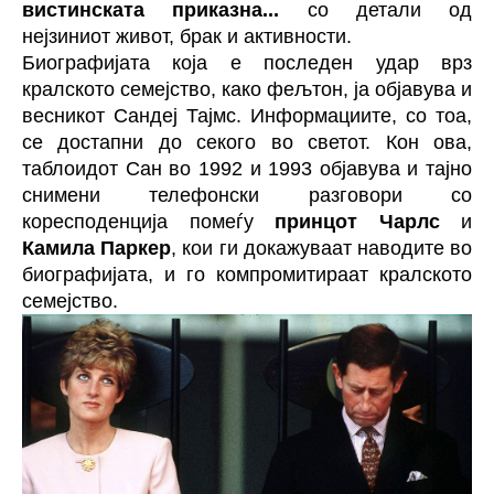
вистинската приказна...
со детали од
нејзиниот живот, брак и активности.
Биографијата која е последен удар врз
кралското семејство, како фељтон, ја објавува и
весникот Сандеј Тајмс. Информациите, со тоа,
се достапни до секого во светот. Кон ова,
таблоидот Сан во 1992 и 1993 објавува и тајно
снимени телефонски разговори со
коресподенција помеѓу
принцот Чарлс
и
Камила Паркер
, кои ги докажуваат наводите во
биографијата, и го компромитираат кралското
семејство.