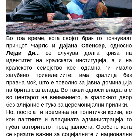
Во тоа време, кога својот брак го почнуваат
принцот
Чарлс
и
Дајана Спенсер
, односно
Лејди Ди.
.. се случува долга криза на
идентитет на кралската институција, а и на
кралското семејство кое одамна ги имало
загубено привилегиите: има кралица без
правна моќ, што е поволно за јавна доминација
на британска влада. Во такви односи владата е
во центарот на вниманието, а кралскиот двор
без влијание е тука за церемонијални прилики.
Но, постојат и времиња на политички кризи, во
кои партиите и владината администрација го
губат авторитетот пред јавноста. Особено кога
се кризите важни за социјалните и национални