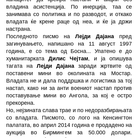
владина асистенција. По инерција, таа се
занимава со политика и по разводот, и откако
владата ќе крене раце од неа, и ќе ја држи
настрана.
Последното писмо на
Лејди Дајана
пред
загинувањето, напишано на 11 август 1997
година, е со тема од Босна... Упатено е до
хуманитарката
Дилис Чејтам
, и ја опишува
тагата на
Лејди Дајана
заради жртвите од
поставени мини во околината на Мостар.
Владата не и дала поддршка и логистика за тој
настап, како ни за анти воениот настап против
поставување мини во Ангола, за кој е остро
прекорена.
Но, нејзината слава трае и по недоразбирањата
со владата. Писмото, со лого на Кенсингтон
палатата, во април 2014 година е продадено на
аукција во Бирмингем за 50.000 долари.