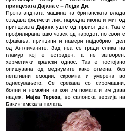
принцезата Дајана
е –
Лејди Ди
.
Пропагандната машина на британската влада
создава филмски лик, народна икона и мит од
принцезата
Дајана
уште од првиот ден. Таа е
профилирана како човек од народот; по своите
сфаќања, принципи и намери најдобриот дел
од Англичаните. Зад неа се гради слика на
гламур кој е естраден, а не затворен,
херметички кралски однос. Таа е постојано
опишувана од медиумите како отмена, без
негативни емоции, скромна и умерена во
однесувањето. Се среќава со сиромашни,
болни и немоќни на кои им помага и им дава
надеж.
Мајка Тереза,
во салонска верзија на
Бакингамската палата.