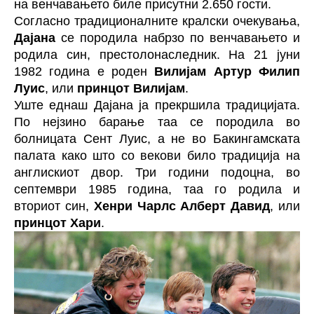
на венчавањето биле присутни 2.650 гости.
Согласно традиционалните кралски очекувања,
Дајана
се породила набрзо по венчавањето и
родила син, престолонаследник. На 21 јуни
1982 година е роден
Вилијам Артур Филип
Луис
, или
принцот
Вилијам
.
Уште еднаш Дајана ја прекршила традицијата.
По нејзино барање таа се породила во
болницата Сент Луис, а не во Бакингамската
палата како што со векови било традиција на
англискиот двор. Три години подоцна, во
септември 1985 година, таа го родила и
вториот син,
Хенри Чарлс Алберт
Давид
, или
принцот Хари
.