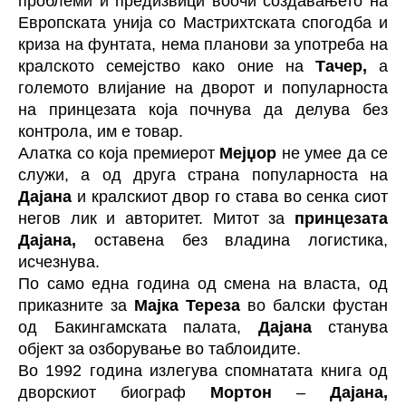
проблеми и предизвици воочи создавањето на
Европската унија со Мастрихтската спогодба и
криза на фунтата, нема планови за употреба на
кралското семејство како оние на
Тачер,
а
големото влијание на дворот и популарноста
на принцезата која почнува да делува без
контрола, им е товар.
Алатка со која премиерот
Мејџор
не умее да се
служи, а од друга страна популарноста на
Дајана
и кралскиот двор го става во сенка сиот
негов лик и авторитет. Митот за
принцезата
Дајана,
оставена без владина логистика,
исчезнува.
По само една година од смена на власта, од
приказните за
Мајка Тереза
во балски фустан
од Бакингамската палата,
Дајана
станува
објект за озборување во таблоидите.
Во 1992 година излегува спомнатата книга од
дворскиот биограф
Мортон
–
Дајана,