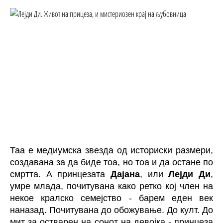
Таа е медиумска звезда од историски размери,
создавана за да биде тоа, но тоа и да остане по
смртта. А принцезата
Дајана
, или
Лејди Ди
,
умре млада, почитувана како ретко кој член на
некое кралско семејство - барем еден век
наназад. Почитувана до обожување. До култ. До
мит за остварен на сонот на девојка - принцеза