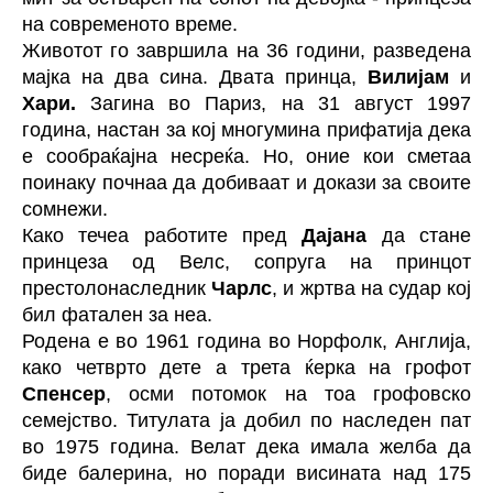
на современото време.
Животот го завршила на 36 години, разведена
мајка на два сина. Двата принца,
Вилијам
и
Хари.
Загина во Париз, на 31 август 1997
година, настан за кој многумина прифатија дека
е сообраќајна несреќа. Но, оние кои сметаа
поинаку почнаа да добиваат и докази за своите
сомнежи.
Како течеа работите пред
Дајана
да стане
принцеза од Велс, сопруга на принцот
престолонаследник
Чарлс
, и жртва на судар кој
бил фатален за неа.
Родена е во 1961 година во Норфолк, Англија,
како четврто дете а трета ќерка на грофот
Спенсер
, осми потомок на тоа грофовско
семејство. Титулата ја добил по наследен пат
во 1975 година. Велат дека имала желба да
биде балерина, но поради висината над 175