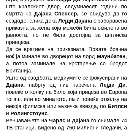
што кралскиот двор, седумнаесет години по
смртта на
Дајана Спенсер,
се обидува да го
создаде: слика дека
Лејди Дајана
е заборавена
приказна за жена која можеби била омилена во
јавноста, но не била достојна за англиска
принцеза.
Да се вратиме на приказната. Првата брачна
ноќ ја минале во дворецот на лорд
Маунбатен
,
а потоа заминале на крстарење со бродот
Британија.
Уште од свадбата, медиумите се фокусирани на
Дајана
, набргу од нив наречена
Лејди Ди
,
повеќе отколку на било која прицеза во Европа
тогаш, или во минатото, па и повеќе отколку на
некоја филмска или музичка ѕвезда, по
Битлси
и
Ролингстоунс
.
Венчавањето на
Чарлс
и
Дајана
го снимале 74
ТВ станици, видено од 750 милиони гледачи, а