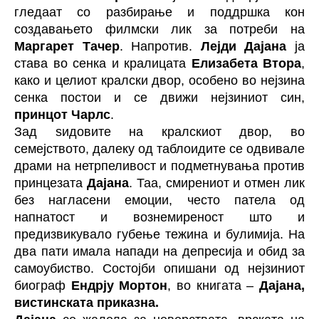
гледаат со разбирање и поддршка кон
создавањето филмски лик за потреби на
Маргарет Тачер
. Напротив.
Лејди Дајана
ја
става во сенка и кралицата
Елизабета Втора
,
како и целиот кралски двор, особено во нејзина
сенка постои и се движи нејзиниот син,
принцот Чарлс
.
Зад ѕидовите на кралскиот двор, во
семејството, далеку од таблоидите се одвивале
драми на нетрпеливост и подметнувања против
принцезата
Дајана
. Таа, смирениот и отмен лик
без нагласени емоции, често патела од
напнатост и вознемиреност што и
предизвикувало губење тежина и булимија. На
два пати имала напади на депресија и обид за
самоубиство. Состојби опишани од нејзиниот
биограф
Ендрју Мортон
, во книгата –
Дајана,
вистинската приказна.