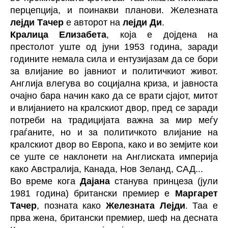
перцепција, и поинакви планови. Железната
лејди Тачер
е авторот на
лејди Ди
.
Кралица Елизабета
, која е дојдена на
престолот уште од јуни 1953 година, заради
годините немала сила и ентузијазам да се бори
за влијание во јавниот и политичкиот живот.
Англија влегува во социјална криза, и јавноста
очајно бара начин како да се врати сјајот, митот
и влијанието на кралскиот двор, пред се заради
потреби на традицијата важна за мир меѓу
граѓаните, но и за политичкото влијание на
кралскиот двор во Европа, како и во земјите кои
се уште се наклонети на Англиската империја
како Австралија, Канада, Нов Зеланд, САД...
Во време кога
Дајана
станува принцеза (јули
1981 година) британски премиер е
Маргарет
Тачер
, позната како
Железната Лејди
. Таа е
прва жена, британски премиер, шеф на десната