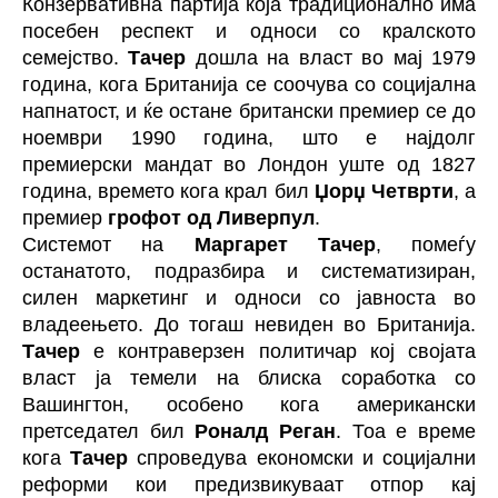
Конзервативна партија која традиционално има
посебен респект и односи со кралското
семејство.
Тачер
дошла на власт во мај 1979
година, кога Британија се соочува со социјална
напнатост, и ќе остане британски премиер се до
ноември 1990 година, што е најдолг
премиерски мандат во Лондон уште од 1827
година, времето кога крал бил
Џорџ Четврти
, а
премиер
грофот од Ливерпул
.
Системот на
Маргарет Тачер
, помеѓу
останатото, подразбира и систематизиран,
силен маркетинг и односи со јавноста во
владеењето. До тогаш невиден во Британија.
Тачер
е контраверзен политичар кој својата
власт ја темели на блиска соработка со
Вашингтон, особено кога американски
претседател бил
Роналд Реган
. Тоа е време
кога
Тачер
спроведува економски и социјални
реформи кои предизвикуваат отпор кај