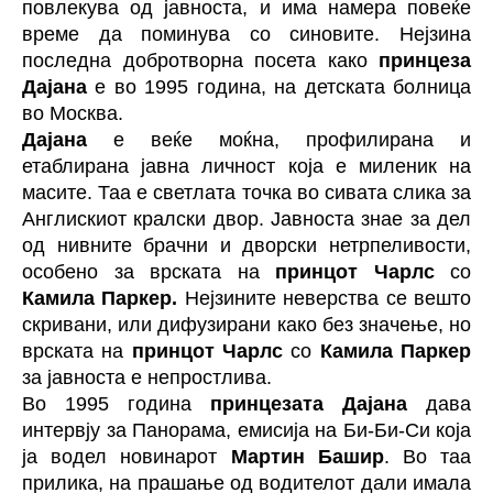
повлекува од јавноста, и има намера повеќе
време да поминува со синовите. Нејзина
последна добротворна посета како
принцеза
Дајана
е во 1995 година, на детската болница
во Москва.
Дајана
е веќе моќна, профилирана и
етаблирана јавна личност која е миленик на
масите. Таа е светлата точка во сивата слика за
Англискиот кралски двор. Јавноста знае за дел
од нивните брачни и дворски нетрпеливости,
особено за врската на
принцот Чарлс
со
Камила Паркер.
Нејзините неверства се вешто
скривани, или дифузирани како без значење, но
врската на
принцот Чарлс
со
Камила Паркер
за јавноста е непростлива.
Во 1995 година
принцезата Дајана
дава
интервју за Панорама, емисија на Би-Би-Си која
ја водел новинарот
Мартин Башир
. Во таа
прилика, на прашање од водителот дали имала