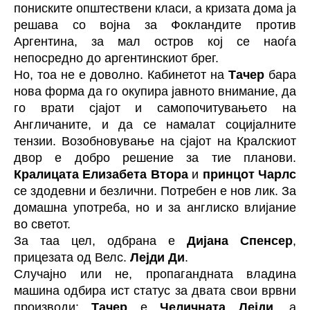
пониските општествени класи, а кризата дома ја
решава со војна за Фокландите против
Аргентина, за мал остров кој се наоѓа
непосредно до аргентинскиот брег.
Но, тоа не е доволно. Кабинетот на
Тачер
бара
нова форма да го окупира јавното внимание, да
го врати сјајот и самопочитувањето на
Англичаните, и да се намалат социјалните
тензии. Возобновување на сјајот на Кралскиот
двор е добро решение за тие планови.
Кралицата Елизабета
Втора
и
принцот Чарлс
се здодевни и безлични. Потребен е нов лик. За
домашна употреба, но и за англиско влијание
во светот.
За таа цел, одбрана е
Дијана Спенсер
,
прицезата од Велс.
Лејди Ди
.
Случајно или не, пропагандната владина
машина одбира ист статус за двата свои врвни
производи:
Тачер
е
Челичната Лејди
, а