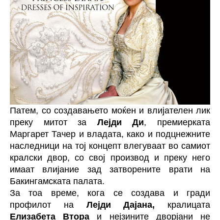
Патем, со создавањето моќен и влијателен лик
преку митот за
Лејди Ди
, премиерката
Маргарет Тачер и владата, како и подцнежните
наследници на тој концепт влегуваат во самиот
кралски двор, со свој производ и преку него
имаат влијание зад затворените врати на
Бакингамската палата.
За тоа време, кога се создава и гради
профилот на
Лејди Дајана,
кралицата
Елизабета Втора
и нејзините дворјани не