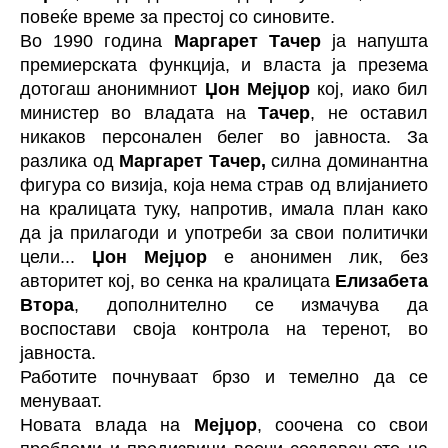
повеќе време за престој со синовите.
Во 1990 година
Маргарет Тачер
ја напушта
премиерската функција, и власта ја презема
дотогаш анонимниот
Џон Мејџор
кој, иако бил
министер во владата на
Тачер
, не оставил
никаков персонален белег во јавноста. За
разлика од
Маргарет Тачер,
силна доминантна
фигура со визија, која нема страв од влијанието
на кралицата туку, напротив, имала план како
да ја прилагоди и употреби за свои политички
цели...
Џон Мејџор
е анонимен лик, без
авторитет кој, во сенка на кралицата
Елизабета
Втора
, дополнително се измачува да
воспостави своја контрола на теренот, во
јавноста.
Работите почнуваат брзо и темелно да се
менуваат.
Новата влада на
Мејџор
, соочена со свои