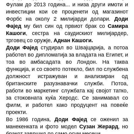
Фулам до 2013 година... и низа други имоти и
инвестиции кои се проценети од магазинот
Форбс на околу 2 милијарди долари.
Доди
Фајед
му бил син од првиот брак со
Самира
Кашоги
, сестра на саудискиот милијардер,
трговец со оружје,
Аднан Кашоги.
Доди Фајед
студирал во Швајцарија, а потоа
работел во дипломатија за владата на Египет, и
тоа во амбасадата во Лондон. На таква
функција, и со своето потекло, бил по службена
должност истражуван и анализиран од
британските разузнавачки служби. Потоа,
работи во маркетинг службата кај својот татко,
за стоковната куќа Херодс. Се занимавал со
филм, и работел како продуцент на повеќе
проекти.
Во 1986 година,
Доди Фајед
се оженил за
манекенката и фото модел
Сузан Жерард
, но
бракот завршил по само осум месеци.