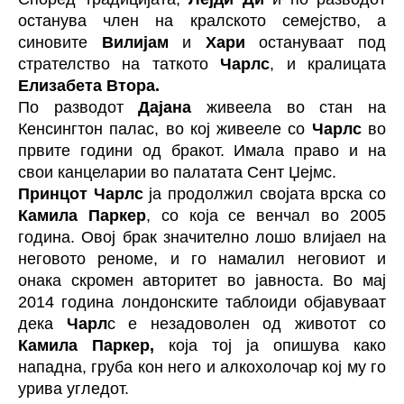
останува член на кралското семејство, а
синовите
Вилијам
и
Хари
остануваат под
стрателство на таткото
Чарлс
, и кралицата
Елизабета Втора.
По разводот
Дајана
живеела во стан на
Кенсингтон палас, во кој живееле со
Чарлс
во
првите години од бракот. Имала право и на
свои канцеларии во палатата Сент Џејмс.
Принцот Чарлс
ја продолжил својата врска со
Камила Паркер
, со која се венчал во 2005
година. Овој брак значително лошо влијаел на
неговото реноме, и го намалил неговиот и
онака скромен авторитет во јавноста. Во мај
2014 година лондонските таблоиди објавуваат
дека
Чарл
с е незадоволен од животот со
Камила Паркер,
која тој ја опишува како
нападна, груба кон него и алкохолочар кој му го
урива угледот.