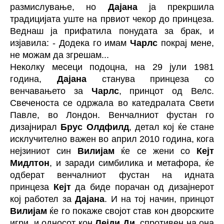
размислување, но
Дајана
ја прекршила
традицијата уште на првиот чекор до принцеза.
Веднаш ја прифатила понудата за брак, и
изјавила: - Додека го имам
Чарлс
покрај мене,
не можам да згрешам...
Неколку месеци подоцна, на 29 јули 1981
година,
Дајана
станува принцеза со
венчавањето за
Чарлс
, принцот од Велс.
Свеченоста се одржала во катедралата Свети
Павле, во Лондон. Венчалниот фустан го
дизајнирал
Брус Олдфилд
, детал кој ќе стане
исклучително важен во април 2010 година, кога
нејзиниот син
Вилијам
ќе се жени со
Кејт
Мидлтон
, и заради симбилика и метафора, ќе
одберат венчалниот фустан на идната
принцеза
Кејт
да биде порачан од дизајнерот
кој работел за
Дајана
. И на тој начин, принцот
Вилијам
ќе го покаже својот став кон дворските
игри, и односот кон
Лејди Ди
, спротивен на она