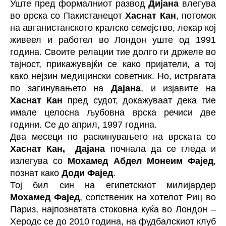
Уште пред формалниот развод
Дијана
влегува
во врска со Пакистанецот
Хаснат Кан
, потомок
на авганистанското кралско семејство, лекар кој
живеел и работел во Лондон уште од 1991
година. Своите релации тие долго ги држеле во
тајност, прикажувајќи се како пријатели, а тој
како нејзин медицински советник. Но, истрагата
по загинувањето на
Дајана
, и изјавите на
Хаснат Кан
пред судот, докажуваат дека тие
имале целосна љубовна врска речиси две
години. Се до април, 1997 година.
Два месеци по раскинувањето на врската со
Хаснат Кан,
Дајана
почнала да се гледа и
излегува со
Мохамед Абдел Монеим Фајед
,
познат како
Доди Фајед
.
Тој бил син на египетскиот милијардер
Мохамед Фајед
, сопственик на хотелот Риц во
Париз, најпознатата стоковна куќа во Лондон –
Херодс се до 2010 година, на фудбалскиот клуб