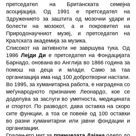
претседател на Британската семејна
асоцијација. Од 1991 е претседател на
Здружението за заштита од мозочни удари и
болести на мозокот, а и покровител на
Природонаучниот музеј, и претседател на
Кралската академија за музика.
Списокот на активноти не завршува тука. Од
1986
Лејди Ди
е претседател на Фондацијата
Барнадо, онована во Англија во 1866 година за
помош на деца и млади. Само за таа
организација има над 100 добротворни настапи.
Во 1995, за хуманитарна работа, е наградена со
меѓународното признание Леонардо, кое се
доделува за заслуги во уметноста, медицината
и спортот. По разводот, дава оставка на скоро
сите функции, а тоа се повеќе од 100 оставки
во разни хуманитарни или јавни фондации и
организации.
Градењето мит за
принцезата Дајана
одело до