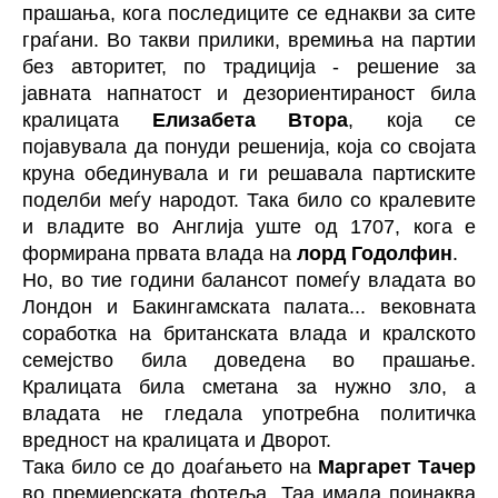
прашања, кога последиците се еднакви за сите
граѓани. Во такви прилики, времиња на партии
без авторитет, по традиција - решение за
јавната напнатост и дезориентираност била
кралицата
Елизабета Втора
, која се
појавувала да понуди решенија, која со својата
круна обединувала и ги решавала партиските
поделби меѓу народот. Така било со кралевите
и владите во Англија уште од 1707, кога е
формирана првата влада на
лорд Годолфин
.
Но, во тие години балансот помеѓу владата во
Лондон и Бакингамската палата... вековната
соработка на британската влада и кралското
семејство била доведена во прашање.
Кралицата била сметана за нужно зло, а
владата не гледала употребна политичка
вредност на кралицата и Дворот.
Така било се до доаѓањето на
Маргарет Тачер
во премиерската фотеља. Таа имала поинаква