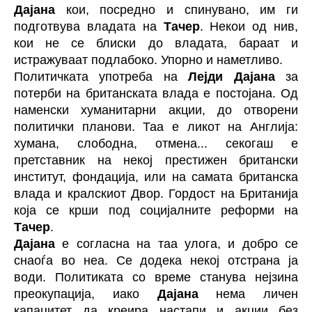
Дајана
кои, посредно и спинувано, им ги
подготвува владата на
Тачер
. Некои од нив,
кои не се блиски до владата, бараат и
истражуваат подлабоко. Упорно и наметливо.
Политичката употреба на
Лејди Дајана
за
потерби на британската влада е постојана. Од
наменски хуманитарни акции, до отворени
политички планови. Таа е ликот на Англија:
хумана, слободна, отмена... секогаш е
претставник на некој престижен британски
институт, фондација, или на самата британска
влада и кралскиот Двор. Гордост на Британија
која се крши под социјалните реформи на
Тачер
.
Дајана
е согласна на таа улога, и добро се
снаоѓа во неа. Се додека некој отстрана ја
води. Политиката со време станува нејзина
преокупација, иако
Дајана
нема личен
капацитет да креира настапи и акции без