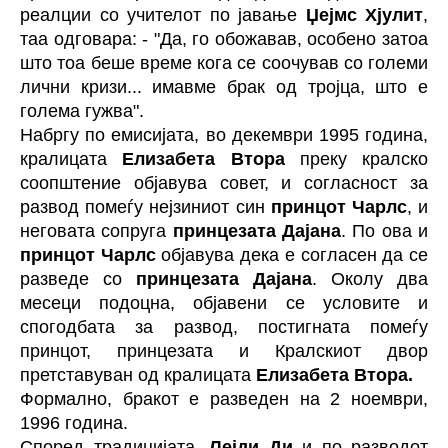
реалции со учителот по јавање
Џејмс Хјулит
,
таа одговара: - "Да, го обожавав, особено затоа
што тоа беше време кога се соочував со големи
лични кризи... имавме брак од тројца, што е
голема гужва".
Набргу по емисијата, во декември 1995 година,
кралицата
Елизабета Втора
преку кралско
соопштение објавува совет, и согласност за
развод помеѓу нејзиниот син
принцот Чарлс
, и
неговата сопруга
принцезата Дајана
. По ова и
принцот Чарлс
објавува дека е согласен да се
разведе со
принцезата Дајана
. Околу два
месеци подоцна, објавени се условите и
спогодбата за развод, постигната помеѓу
принцот, принцезата и Кралскиот двор
претставуван од кралицата
Елизабета Втора.
Формално, бракот е разведен на 2 ноември,
1996 година.
Според традицијата,
Лејди Ди
и по разводот