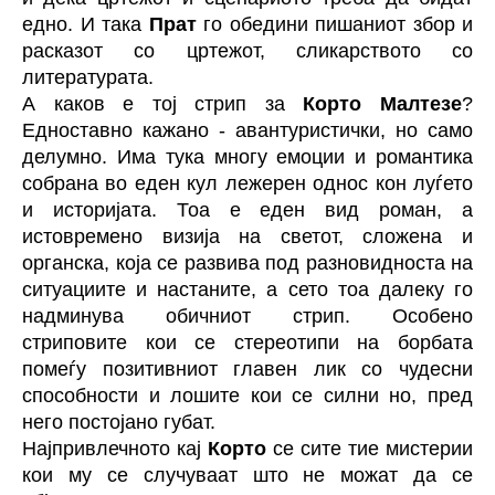
едно. И така
Прат
го обедини пишаниот збор и
расказот со цртежот, сликарството со
литературата.
А каков е тој стрип за
Корто Малтезе
?
Едноставно кажано - авантуристички, но само
делумно. Има тука многу емоции и романтика
собрана во еден кул лежерен однос кон луѓето
и историјата. Тоа е еден вид роман, а
истовремено визија на светот, сложена и
органска, која се развива под разновидноста на
ситуациите и настаните, а сето тоа далеку го
надминува обичниот стрип. Особено
стриповите кои се стереотипи на борбата
помеѓу позитивниот главен лик со чудесни
способности и лошите кои се силни но, пред
него постојано губат.
Најпривлечното кај
Корто
се сите тие мистерии
кои му се случуваат што не можат да се