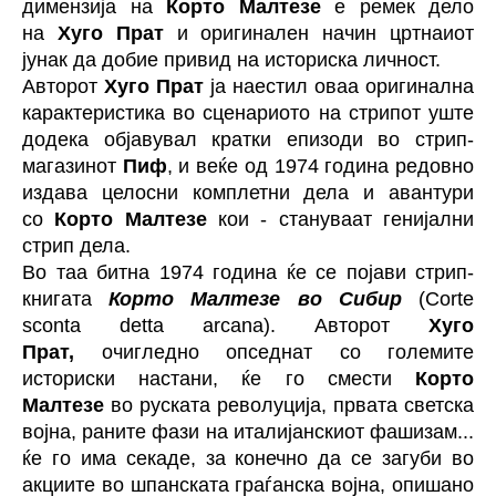
димензија на
Корто Малтезе
е ремек дело
на
Хуго Прат
и оригинален начин цртнаиот
јунак да добие привид на историска личност.
Авторот
Хуго Прат
ја наестил оваа оригинална
карактеристика во сценариото на стрипот уште
додека објавувал кратки епизоди во стрип-
магазинот
Пиф
, и веќе од 1974 година редовно
издава целосни комплетни дела и авантури
со
Корто Малтезе
кои - стануваат генијални
стрип дела.
Во таа битна 1974 година ќе се појави стрип-
книгата
Корто Малтезе во Сибир
(Corte
sconta detta arcana). Авторот
Хуго
Прат,
очигледно опседнат со големите
историски настани, ќе го смести
Корто
Малтезе
во руската револуција, првата светска
војна, раните фази на италијанскиот фашизам...
ќе го има секаде, за конечно да се загуби во
акциите во шпанската граѓанска војна, опишано