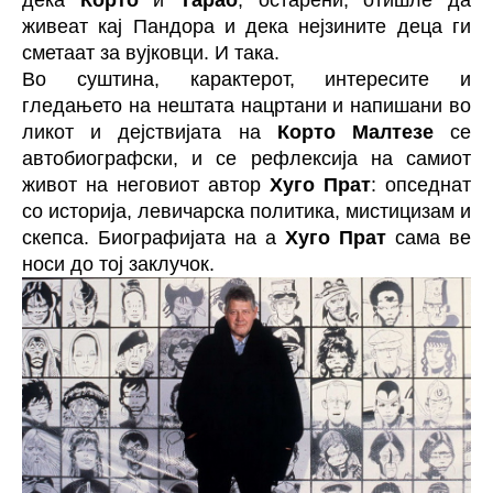
дека
Корто
и
Тарао
, остарени, отишле да
живеат кај Пандора и дека нејзините деца ги
сметаат за вујковци. И така.
Во суштина, карактерот, интересите и
гледањето на нештата нацртани и напишани во
ликот и дејствијата на
Корто Малтезе
се
автобиографски, и се рефлексија на самиот
живот на неговиот автор
Хуго Прат
: опседнат
со историја, левичарска политика, мистицизам и
скепса. Биографијата на а
Хуго Прат
сама ве
носи до тој заклучок.