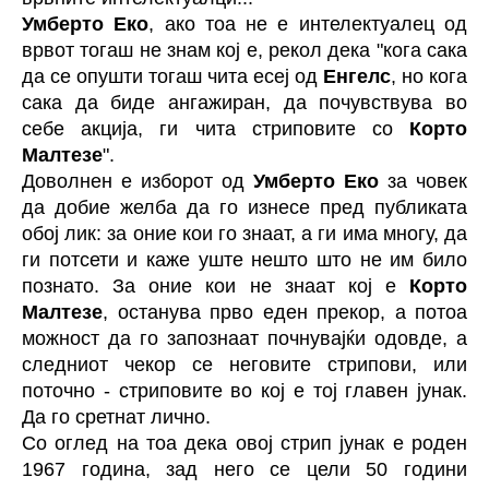
Умберто Еко
, ако тоа не е интелектуалец од
врвот тогаш не знам кој е, рекол дека "кога сака
да се опушти тогаш чита есеј од
Енгелс
, но кога
сака да биде ангажиран, да почувствува во
себе акција, ги чита стриповите со
Корто
Малтезе
".
Доволнен е изборот од
Умберто Еко
за човек
да добие желба да го изнесе пред публиката
обој лик: за оние кои го знаат, а ги има многу, да
ги потсети и каже уште нешто што не им било
познато. За оние кои не знаат кој е
Корто
Малтезе
, останува прво еден прекор, а потоа
можност да го запознаат почнувајќи одовде, а
следниот чекор се неговите стрипови, или
поточно - стриповите во кој е тој главен јунак.
Да го сретнат лично.
Со оглед на тоа дека овој стрип јунак е роден
1967 година, зад него се цели 50 години