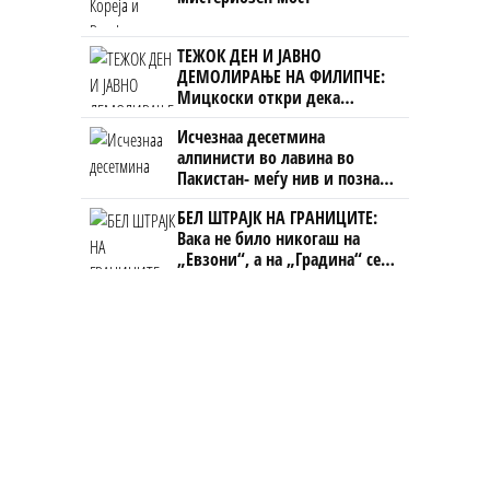
ТЕЖОК ДЕН И ЈАВНО
ДЕМОЛИРАЊЕ НА ФИЛИПЧЕ:
Мицкоски откри дека
човекот појма нема од
Исчезнаа десетмина
ништо, освен за кеш
алпинисти во лавина во
Пакистан- меѓу нив и познат
Непалец
БЕЛ ШТРАЈК НА ГРАНИЦИТЕ:
Вака не било никогаш на
„Евзони“, а на „Градина“ се
чека и пет часа