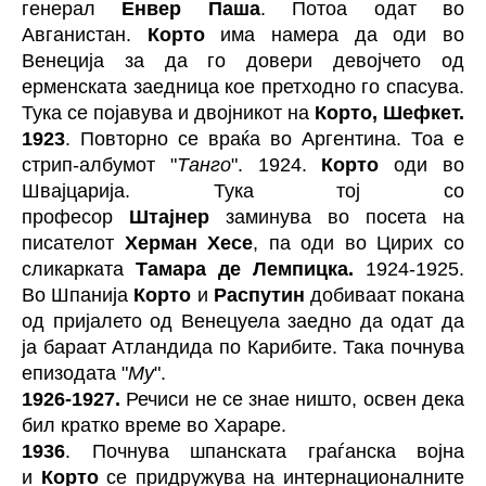
генерал
Енвер Паша
. Потоа одат во
Авганистан.
Корто
има намера да оди во
Венеција за да го довери девојчето од
ерменската заедница кое претходно го спасува.
Тука се појавува и двојникот на
Корто, Шефкет.
1923
. Повторно се враќа во Аргентина. Тоа е
стрип-албумот "
Танго
". 1924.
Корто
оди во
Швајцарија. Тука тој со
професор
Штајнер
заминува во посета на
писателот
Херман Хесе
, па оди во Цирих со
сликарката
Тамара де Лемпицка.
1924-1925.
Во Шпанија
Корто
и
Распутин
добиваат покана
од пријалето од Венецуела заедно да одат да
ја бараат Атландида по Карибите. Така почнува
епизодата "
Му
".
1926-1927.
Речиси не се знае ништо, освен дека
бил кратко време во Хараре.
1936
. Почнува шпанската граѓанска војна
и
Корто
се придружува на интернационалните