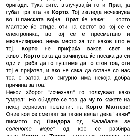
бригади. Тука сите, вклучувајќи го и
Прат,
ја
губат трагата на
Корто
. Тој изгледа исчезнува
во Шпанската војна.
Прат
ќе каже: - "Корто
Малтезе ќе отиде, оти на светот во кој се е
електроника, во кој се е пресметано и
механизирано, нема место за тип каков што е
тој.
Корто
не прифаќа ваков свет и
живот.
Корто
сака да заминува, ќе посака да си
оди и треба да го пуштиме да го стои тоа, оти
тој е пријател, и ако не сака да остане со нас
тоа е затоа што сигурно има некоја добра
причина за тоа."
Некои зборот "исчезнал" го толкуваат како
"умрел". Но обидете се тоа да му го кажете на
некој сериозен поклоник на
Корто Малтезе
!
Оние кои се сметаат за такви велат дека "важи"
писмото од
Пандора
од "
Баладата за
соленото море
" од кое се разбира