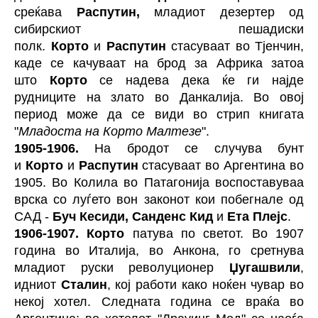
среќава
Распутин,
младиот дезертер од
сибирскиот пешадиски
полк.
Корто
и
Распутин
стасуваат во Тјенчин,
каде се качуваат на брод за Африка затоа
што
Корто
се надева дека ќе ги најде
рудниците на злато во Данкалија. Во овој
период може да се види во стрип книгата
"
Младоста на Корто Малтезе
".
1905-1906.
На бродот се случува бунт
и
Корто
и
Распутин
стасуваат во Аргентина во
1905. Во Колила во Патагонија воспоставуваа
врска со луѓето вон законот кои побегнале од
САД -
Буч Кесиди, Санденс Кид
и
Ета Плејс
.
1906-1907.
Корто
патува по светот. Во 1907
година во Италија, во Анкона, го сретнува
младиот руски револуционер
Џугашвили
,
идниот
Сталин
, кој работи како ноќен чувар во
некој хотел. Следната година се враќа во