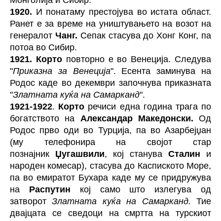
Монголија и Сибир.
1920.
И понатаму престојува во истата област.
Ранет е за време на уништувањето на возот на
генералот
Чанг.
Сепак стасува до Хонг Конг, па
потоа во Сибир.
1921.
Корто
повторно е во Венеција. Следува
"
Приказна за Венеција
". Есента заминува на
Родос каде во декември започнува приказната
"
Златната куќа на Самарканд
".
1921-1922
.
Корто
речиси една година трага по
богатството на
Александар Македонски.
Од
Родос прво оди во Турција, па во Азарбејџан
(му телефонира на својот стар
познајник
Џугашвили
, кој станува
Сталин
и
народен комесар), стасува до Каспиското Море,
па во емиратот Бухара каде му се придружува
на
Распутин
кој само што излегува од
затворот
Златната куќа на Самарканд.
Тие
двајцата се сведоци на смртта на турскиот