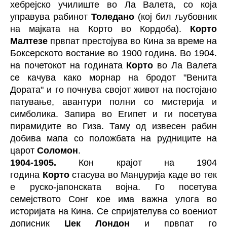
хебрејско училиште во Ла Валета, со која
управува рабинот
Толедано
(кој бил љубовник
на мајката на Корто во Кордоба).
Корто
Малтезе
првпат престојува во Кина за време на
Боксерското востание во 1900 година. Во 1904.
на почетокот на годината
Корто
во Ла Валета
се качува како морнар на бродот "Венита
Дората" и го почнува својот живот на постојано
патување, авантури полни со мистерија и
симболика. Запира во Египет и ги посетува
пирамидите во Гиза. Таму од извесен рабин
добива мапа со положбата на рудниците на
царот
Соломон
.
1904-1905.
Кон крајот на 1904
година
Корто
стасува во Манџурија каде во тек
е руско-јапонската војна. Го посетува
семејството Сонг кое има важна улога во
историјата на Кина. Се спријателува со воениот
дописник
Џек Лондон
и првпат го