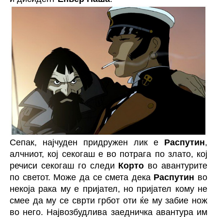
Сепак, најчуден придружен лик е
Распутин
,
алчниот, кој секогаш е во потрага по злато, кој
речиси секогаш го следи
Корто
во авантурите
по светот. Може да се смета дека
Распутин
во
некоја рака му е пријател, но пријател кому не
смее да му се сврти грбот оти ќе му забие нож
во него. Највозбудлива заедничка авантура им