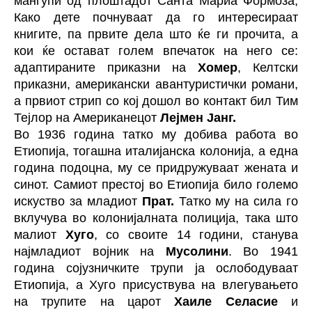
мангупи од плоштадот Санта Мариа Формоза,
Како дете почнуваат да го интересираат
книгите, па првите дела што ќе ги прочита, а
кои ќе остават голем впечаток на него се:
адаптираните приказни на
Хомер
, Келтски
приказни, американски авантуристички романи,
а првиот стрип со кој дошол во контакт бил Тим
Тејлор на Американецот
Лејмен Јанг.
Во 1936 година татко му добива работа во
Етиопија, тогашна италијанска колонија, а една
година подоцна, му се придружуваат жената и
синот. Самиот престој во Етиопија било големо
искуство за младиот
Прат.
Татко му на сила го
вклучува во колонијалната полиција, така што
малиот
Хуго
, со своите 14 години, станува
најмладиот војник на
Мусолини
. Во 1941
година сојузничките трупи ја ослободуваат
Етиопија, а Хуго присуствува на влегувањето
на трупите на царот
Хаиле Селасие
и