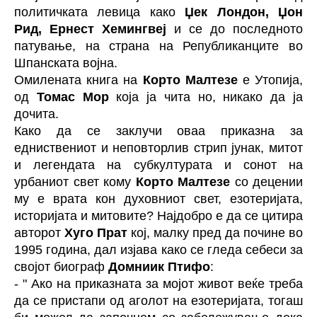
политичката левица како
Џек Лондон, Џон
Рид, Ернест Хемингвеј
и се до последното
патување, на страна на Републиканците во
Шпанската војна.
Омилената книга на
Корто Малтезе
е Утопија,
од
Томас Мор
која ја чита но, никако да ја
дочита.
Како да се заклучи оваа приказна за
едниствениот и неповторлив стрип јунак, митот
и легендата на субкултурата и сонот на
урбаниот свет кому
Корто Малтезе
со децении
му е врата кон духовниот свет, езотеријата,
историјата и митовите? Најдобро е да се цитира
авторот
Хуго Прат
кој, малку пред да почине во
1995 година, дал изјава како се гледа себеси за
својот биограф
Домниик Птифо
:
- " Ако на приказната за мојот живот веќе треба
да се пристапи од аголот на езотеријата, тогаш