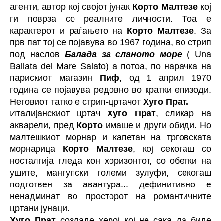
агенти, автор кој својот јунак
Корто Малтезе
кој
ги поврза со реалните личности. Тоа е
карактерот и раѓањето на
Корто Малтезе
. За
прв пат тој се појавува во 1967 година, во стрип
под наслов
Балада за сланото море
( Una
Ballata del Mare Salato) а потоа, по нарачка на
парискиот магазин
Пиф
, од 1 април 1970
година се појавува редовно во кратки епизоди.
Неговиот татко е стрип-цртачот
Хуго Прат.
Италијанскиот цртач
Хуго Прат
, сликар на
акварели, пред
Корто
имаше и други обиди. Но
малтешкиот морнар и капетан на трговската
морнарица
Корто Малтезе
, кој секогаш со
носталгија гледа кон хоризонтот, со обетки на
ушите, мангупски големи зулуфи, секогаш
подготвен за авантура... дефинитивно е
ненадминат во просторот на романтичните
цртани јунаци.
Хуго Прат
создаде херој кој не сака да биде