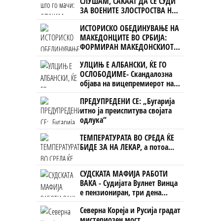
СЛУШАМ, САКААТ ДА СЕ СУДИ
ЗА ВОЕНИТЕ ЗЛОСТРОСТВА НА
УЧК...
ИСТОРИСКО ОБЕДИНУВАЊЕ НА
МАКЕДОНЦИТЕ ВО СРБИЈА:
ФОРМИРАН МАКЕДОНСКИОТ
НАЦИОНАЛЕН СОЈУЗ
УЛЦИЊ Е АЛБАНСКИ, ЌЕ ГО
ОСЛОБОДИМЕ- Скандалозна
објава на вицепремиерот на
Црна Гора
ПРЕДУПРЕДЕНИ СЕ: „Бугарија
итно ја преиспитува својата
одлука“
ТЕМПЕРАТУРАТА ВО СРЕДА ЌЕ
БИДЕ ЗА НА ЛЕКАР, а потоа...
СУДСКАТА МАФИЈА РАБОТИ
ВАКА - Судијата Вулнет Винца
е пензиониран, три дена
откако му го врати пасошот
Северна Кореја и Русија градат
на бизнисменот Марковски
мистериозен мост