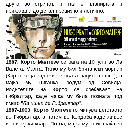
друго во стрипот, и таа е планирана и
прикажана до детал прецизно и логично.
1887
.
Корто Малтезе
се раѓа на 10 јули во Ла
Валета, Малта. Татко му бил британски морнар
(Корто ќе ја задржи неговата националност), а
мајка му Циганка, родум од Севилја.
Родителите на
Корто
се среќаваат на
Гибралтар, каде мајка му била позната под
името "
Ла ниња де Гибралтар
".
1887-1903
.
Корто Малтезе
го минува детството
во Гибралтар, а потем во Кордоба каде живее
во еврејски кварт. Потоа, мајка му го испраќа во