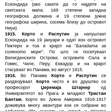
Ескондида (ако сакате да го најдете на
светската мапа: 169 степени западна
географска должина и 19 степени јужна
географска ширина, сосема близу до островот
Ниуа).
1915.
Корто
и
Распутин
ја напуштаат
Ескондида на 19 јануари и одат кон островот
Пиктерн и тоа е крајот на "
Баладата за
соленото море
". По што ги посетуваат
Велигденските Острови, островите Сала и
Гомес, Чиле, Перу, Еквадор и на крајот
стасуваат во Панама, во август 1915.
1916.
Во Панама
Корто
и
Распутин
се
раздвојуваат.
Корто
често е во друштво со
професорот
Џеремаја Штајнер
од
Универзитетот во Прага и младиот
Тристан
Бантам.
Корто во Јужна Америка 1916-1917
доживува многу авантури кои се собрани во