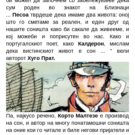
би можел да започнем со забележување дека
сум роден во знакот на Близнаци
...
Песоа
тврдеше дека имаме два живота: оној
што го сметаме за реален, и еден друг од
нашите соништа како би сакале да живееме, и
кој можеби и поприсутен во нас. Како и
португалскиот поет, како
Калдерон
, мислам
дека вистинскиот живот е сон ... " вели
авторот
Хуго Прат.
Па, најкусо речено,
Корто Малтезе
е производ
на сон, и автор на многу понатамошни соништа
на оние кои го читале и биле негови пријатели и