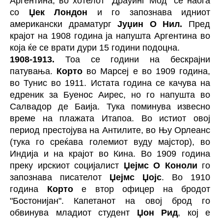
Аргентина; во хотелот "Драуинг Мод" се наоѓа
со
Џек Лондон
и го запознава идниот
американски драматург
Јуџин О Нил.
Пред
крајот на 1908 година ја напушта Аргентина во
која ќе се врати дури 15 години подоцна.
1908-1913.
Тоа се години на бескрајни
патувања.
Корто
во Марсеј е во 1909 година,
во Тунис во 1911. Истата година се качува на
едреник за Буенос Аирес, но го напушта во
Салвадор де Баија. Тука поминува извесно
време на плажата Итапоа. Во истиот овој
период престојува на Антилите, во Њу Орлеанс
(тука го среќава големиот вуду мајстор), во
Индија и на крајот во Кина. Во 1909 година
преку ирскиот социјалист
Џејмс О Коноли
го
запознава писателот
Џејмс Џојс
. Во 1910
година
Корто
е втор офицер на бродот
"Бостонијан". Капетанот на овој брод го
обвинува младиот студент
Џон Рид
, кој е