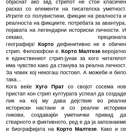
објаснат ако зад стрипот не стои класичен
расказ со елементи на писателска уметност.
Игрите со полувистини, фикции на реалноста и
реалноста на фикциите, потребата за авантура,
појавата на легендарни историски личности. И
секако, прецизната
географија!
Корто
дефинитивно не е обичен
стрип. Филозофски е.
Корто Малтезе
веројатно
е единствениот стрип-јунак за кого читателот
има чувство како да станува за реална личност.
За човек кој некогаш постоел. А можеби и било
така...
Кога веќе
Хуго Прат
со својот сосема нов
пристап кон стрип културата успеал да создаде
лик на кој му дава дејствие во реални
историски настани и со реални историки
ликови, создавајќи уметнички привид да
стварното и фиктивното, ред е да ја запознаеме
и биографијата на
Корто Малтезе
. Како и се