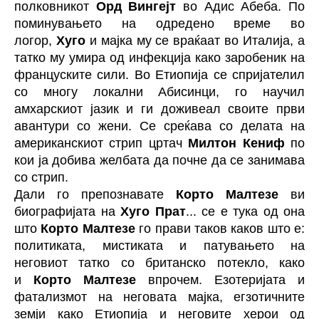
полковникот
Орд Вингејт
во Адис Абеба. По
поминувањето на одредено време во
логор,
Хуго
и мајка му се враќаат во Италија, а
татко му умира од инфекција како заробеник на
француските сили. Во Етиопија се спријателил
со многу локални Абисинци, го научил
амхарскиот јазик и ги доживеал своите први
авантури со жени. Се среќава со делата на
американскиот стрип цртач
Милтон Кениф
по
кои ја добива желбата да почне да се занимава
со стрип.
Дали го препознавате
Корто Малтезе
ви
биографијата на
Хуго Прат
... се е тука од она
што
Корто Малтезе
го прави таков каков што е:
политиката, мистиката и патувањето на
неговиот татко со британско потекло, како
и
Корто Малтезе
впрочем. Езотеријата и
фатализмот на неговата мајка, егзотичните
земји како Етиопија и неговите херои од