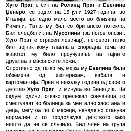
Хуго Прат
е син на
Роланд Прат
и
Евелина
Џенеро
, се родил на 15 јуни 1927 година, во
Италија, во едно мало место во близина на
Римини. Татко му бил со британско потекло.
Бил следбеник на
Мусолини
(за негов опозит,
Хуго Прат е страсен левичар), неговиот татко
бил војник кому главната споредна тема во
животот му било проучување на тајните
друштва и масонските ложи.
Спротивно од татко му, мајка му
Евелина
била
обземена од езотеризам, кабала и
картомантија. Првите неколку години од своето
детство
Хуго Прат
ги минува во Венеција. На
седум години, откако прележал сончаница, го
сместуваат во болница за ментално заостанати
деца, меѓутоа по 6 месеци, ненадејно станува
нормален и го продолжува детството како
ништо да не се случило. Бил член на група