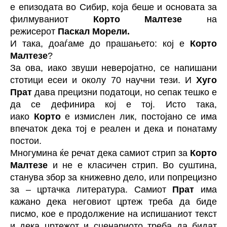
е епизодата во Сибир, која беше и основата за
филмуваниот
Корто Малтезе
на
режисерот
Паскал Морели.
И така, доаѓаме до прашањето: кој е
Корто
Малтезе
?
За ова, иако звуши неверојатно, се напишани
стотици есеи и околу 70 научни тези. И
Хуго
Прат
дава прецизни податоци, но сепак тешко е
да се дефинира кој е тој. Исто така,
иако
Корто
е измислен лик, постојано се има
впечаток дека тој е реален и дека и понатаму
постои.
Многумина ќе речат дека самиот стрип за
Корто
Малтезе
и не е класичен стрип. Во суштина,
станува збор за книжевно дело, или попрецизно
за – цртачка литература. Самиот
Прат
има
кажано дека неговиот цртеж треба да биде
писмо, кое е продолжение на испишаниот текст
и дека цртежот и сценариото треба да бидат