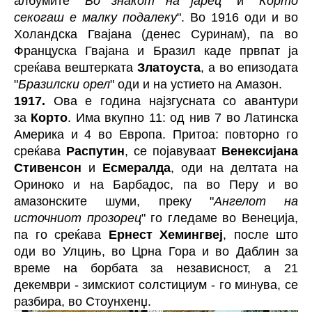
албумите "
Во знакот на јарец
" и "
Корто
секогаш е малку подалеку
". Во 1916 оди и во
Холандска Гвајана (денес Суринам), па во
Француска Гвајана и Бразил каде првпат ја
среќава вештерката
Златоуста
, а во епизодата
"
Бразилски орел
" оди и на устието на Амазон.
1917.
Ова е година најзгусната со авантури
за
Корто
. Има вкупно 11: од нив 7 во Латинска
Америка и 4 во Европа. Притоа: повторно го
среќава
Распутин
, се појавуваат
Венексијана
Стивенсон
и
Есмералда
, оди на делтата на
Ориноко и на Барбадос, па во Перу и во
амазонските шуми, преку "
Ангелот на
источниот прозорец
" го гледаме во Венеција,
па го среќава
Ернест Хемингвеј
, после што
оди во Улцињ, во Црна Гора и во Даблин за
време на борбата за независност, а 21
декември - зимскиот солстициум - го минува, се
разбира, во Стоунхенџ.