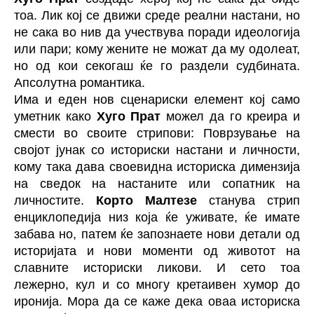
тоа. Лик кој се движи среде реални настани, но
не сака во нив да учествува поради идеологија
или пари; кому жените не можат да му одолеат,
но од кои секогаш ќе го раздели судбината.
Апсолутна романтика.
Има и еден нов сценариски елемент кој само
уметник како
Хуго Прат
можел да го креира и
смести во своите стрипови: Поврзување на
својот јунак со историски настани и личности,
кому така дава своевидна историска димензија
на сведок на настаните или сопатник на
личностите.
Корто Малтезе
станува стрип
енциклопедија низ која ќе уживате, ќе имате
забава но, патем ќе запознаете нови детали од
историјата и нови моменти од животот на
славните историски ликови. И сето тоа
лежерно, кул и со многу кретаивен хумор до
иронија. Мора да се каже дека оваа историска