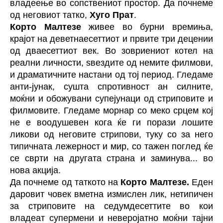
владеење во сопствениот простор. Да почнеме
од неговиот татко,
Хуго Прат
.
Корто Малтезе
живее во бурни времиња,
крајот на деветнаесеттиот и првите три децении
од дваесеттиот век. Во зовриениот котел на
реални личности, ѕвездите од немите филмови,
и драматичните настани од тој период. Гледаме
анти-јунак, сушта спротивност ан силните,
моќни и обожувани супејунаци од стриповите и
филмовите. Гледаме морнар со меко срцем кој
не е воодушевен кога ќе ги порази лошите
ликови од неговите стрипови, туку со за него
типичната лежерност и мир, со тажен поглед ќе
се сврти на другата страна и заминува... во
нова акција.
Да почнеме од таткото на
Корто Малтезе.
Еден
даровит човек вметна измислен лик, нетипичен
за стриповите на седумдесеттите во кои
владеат супермени и неверојатно моќни тајни