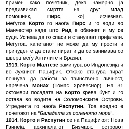
примен како почетник, дека намерно ја
предизвикал смртта на друг млад
помошник,
Пирс
, кој исчезнал.
Меѓутоа
Корто
го наоѓа
Пирс
и го води во
Манчестер каде што
Рид
е обвинет и му се
суди. Успева да го спаси и стануваат пријатели.
Меѓутоа, капетанот не може да му прости и
принуден е да стане пират и да се занимава со
шверц меѓу Антилите и Бразил.
1913.
Корто Малтезе
заминува во Индонезија и
во Јужниот Пацифик. Откако станува пират
почнува да работи за таинствена личност,
наречена
Монах
(Томас Хровеснор). На 31
октомври посадата на
Корто
крева бунт и го
остава во водите на Соломонските Острови.
Утредента го наоѓа
Распутин.
Тоа воедно е
почетокот на "
Баладата за соленото море
".
1914.
Корто
и
Распутин
се на Пацификот: Нова
Гвинеја, архипелагот Бизмарк, островот