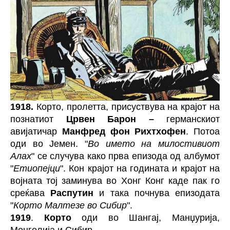
1918.
Корто, пролетта, присуствува на крајот на
познатиот
Црвен Барон –
германскиот
авијатичар
Манфред фон Рихтхофен
. Потоа
оди во Јемен. "
Во името на милостивиот
Алах
" се случува како прва епизода од албумот
"
Етиопејци
". Кон крајот на годината и крајот на
војната тој заминува во Хонг Конг каде пак го
среќава
Распутин
и така почнува епизодата
"
Корто Малтезе во Сибир
".
1919
.
Корто
оди во Шангај, Манџурија,