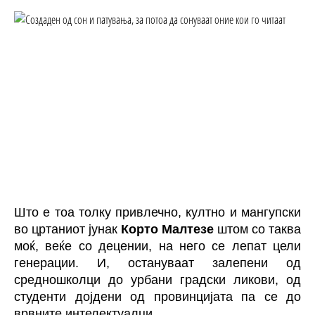
Што е тоа толку привлечно, култно и мангупски
во цртаниот јунак
Корто Малтезе
штом со таква
моќ, веќе со децении, на него се лепат цели
генерации. И, остануваат залепени од
средношколци до урбани градски ликови, од
студенти дојдени од провинцијата па се до
врвните интелектуалци...