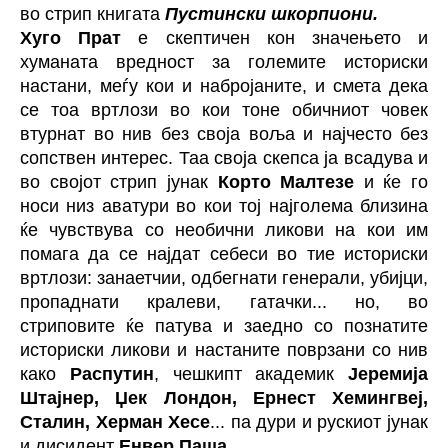
во стрип книгата
Пустински шкорпиони.
Хуго Прат
е скептичен кон значењето и
хуманата вредност за големите историски
настани, меѓу кои и набројаните, и смета дека
се тоа вртлози во кои тоне обичниот човек
втурнат во нив без своја воља и најчесто без
сопствен интерес. Таа своја скепса ја всадува и
во својот стрип јунак
Корто Малтезе
и ќе го
носи низ аватури во кои тој најголема близина
ќе чувствува со необични ликови на кои им
помага да се најдат себеси во тие историски
вртлози: занаетчии, одбегнати генерали, убијци,
пропаднати кралеви, гатачки... но, во
стриповите ќе патува и заедно со познатите
историски ликови и настаните поврзани со нив
како
Распутин
, чешкипт академик
Јеремија
Штајнер, Џек Лондон, Ернест Хемингвеј,
Сталин, Херман Хесе
... па дури и рускиот јунак
и дисидент
Енвер Паша
.