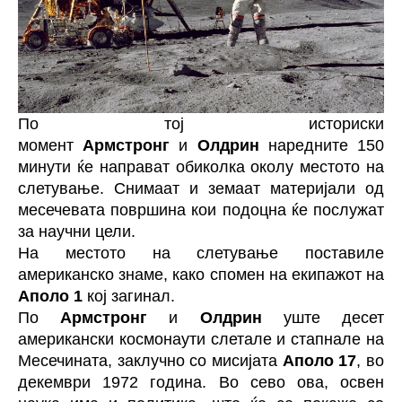
По тој историски
момент
Армстронг
и
Олдрин
наредните 150
минути ќе направат обиколка околу местото на
слетување. Снимаат и земаат материјали од
месечевата површина кои подоцна ќе послужат
за научни цели.
На местото на слетување поставиле
американско знаме, како спомен на екипажот на
Аполо 1
кој загинал.
По
Армстронг
и
Олдрин
уште десет
американски космонаути слетале и стапнале на
Месечината, заклучно со мисијата
Аполо 17
, во
декември 1972 година. Во сево ова, освен