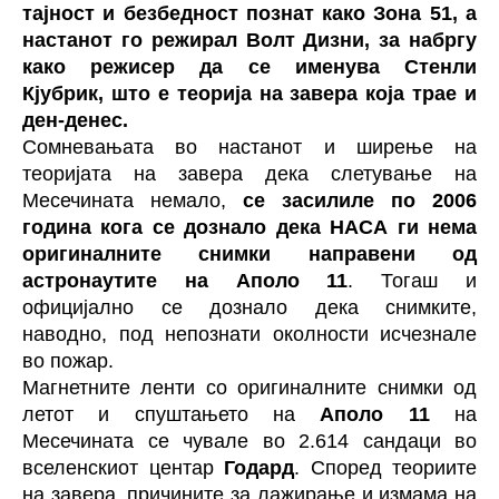
тајност и безбедност познат како Зона 51, а
настанот го режирал Волт Дизни, за набргу
како режисер да се именува Стенли
Кјубрик, што е теорија на завера која трае и
ден-денес.
Сомневањата во настанот и ширење на
теоријата на завера дека слетување на
Месечината немало,
се засилиле по 2006
година кога се дознало дека НАСА ги нема
оригиналните снимки направени од
астронаутите на Аполо 11
. Тогаш и
официјално се дознало дека снимките,
наводно, под непознати околности исчезнале
во пожар.
Магнетните ленти со оригиналните снимки од
летот и спуштањето на
Аполо 11
на
Месечината се чувале во 2.614 сандаци во
вселенскиот центар
Годард
. Според теориите
на завера, причините за лажирање и измама на