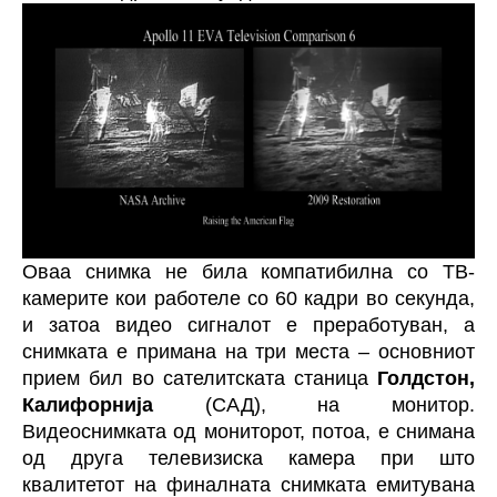
Оваа снимка не била компатибилна со ТВ-
камерите кои работеле со 60 кадри во секунда,
и затоа видео сигналот е преработуван, а
снимката е примана на три места – основниот
прием бил во сателитската станица
Голдстон,
Калифорнија
(САД), на монитор.
Видеоснимката од мониторот, потоа, е снимана
од друга телевизиска камера при што
квалитетот на финалната снимката емитувана