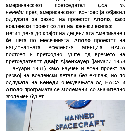
американскиот претседател
Џон Ф.
Кенеди
пред американскиот Конгрес ја објавил
одлуката за развој на проектот
Аполо
, како
вселенски проект со лет на човечки екипаж.
Ветил дека до крајот на деценијата Американец
ќе шета по Месечината.
Аполо
проектот на
националната вселенска агенција НАСА
постоел и претходно, уште од времето на
претседателот
Двајт Ајзенхауер
(јануари 1953
– јануари 1961) како научен и воен проект за
развој на вселенски летала без екипаж, но по
одлуката на
Кенеди
очекувањата од НАСА и
Аполо
програмата се зголемени, со значително
зголемен буџет.