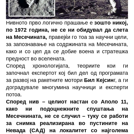
Нивното прво логично прашање е
зошто никој,
по 1972 година, не се ни обидувал да слета
на Месечината,
правејќи го тоа за научни цели,
за запознавање на содржината на Месечината,
како и со цел да се добие воена и стратешка
предност во вселената.
Според хронологијата, теориите кои ги
започнал експертот кој бил дел од програмата
за развој на ракетните мотори
Бил Кејсин
г, а ги
доградувале многумина научници и експерти
потоа.
Според нив – целиот настан со Аполо 11,
како ни подоцнежните спуштања на
Месечнината, не се случил – туку се работи
за снимка реализирана во пустините на
Невада (САД) на локалитет со најголема