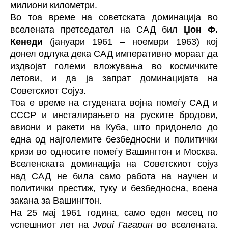
милиони километри.
Во тоа време на советската доминација во
вселената претседател на САД бил
Џон Ф.
Кенеди
(јануари 1961 – ноември 1963) кој
донел одлука дека САД императивно мораат да
издвојат големи вложувања во космичките
летови, и да ја запрат доминацијата на
Советскиот Сојуз.
Тоа е време на студената војна помеѓу САД и
СССР и инсталирањето на руските бродови,
авиони и ракети на Куба, што придонело до
една од најголемите безбедносни и политички
кризи во односите помеѓу Вашингтон и Москва.
Вселенската доминација на Советскиот сојуз
над САД не била само работа на научен и
политички престиж, туку и безбедносна, воена
закана за Вашингтон.
На 25 мај 1961 година, само еден месец по
успешниот лет на
Јуриј Гагарин
во вселената,