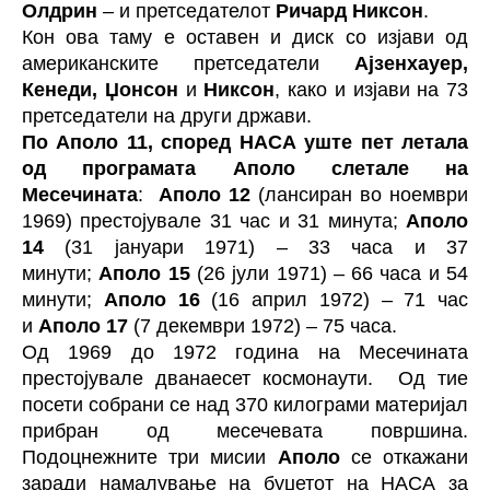
Олдрин
– и претседателот
Ричард Никсон
.
Кон ова таму е оставен и диск со изјави од
американските претседатели
Ајзенхауер,
Кенеди, Џонсон
и
Никсон
, како и изјави на 73
претседатели на други држави.
По Аполо 11, според НАСА уште пет летала
од програмата Аполо слетале на
Месечината
:
Аполо 12
(лансиран во ноември
1969) престојувале 31 час и 31 минута;
Аполо
14
(31 јануари 1971) – 33 часа и 37
минути;
Аполо 15
(26 јули 1971) – 66 часа и 54
минути;
Аполо 16
(16 април 1972) – 71 час
и
Аполо 17
(7 декември 1972) – 75 часа.
Од 1969 до 1972 година на Месечината
престојувале дванаесет космонаути. Од тие
посети собрани се над 370 килограми материјал
прибран од месечевата површина.
Подоцнежните три мисии
Аполо
се откажани
заради намалување на буџетот на НАСА за