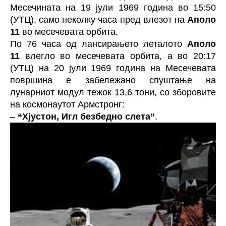
Месечината на 19 јули 1969 година во 15:50
(УТЦ), само неколку часа пред влезот на
Аполо
11
во месечевата орбита.
По 76 часа од лансирањето леталото
Аполо
11
влегло во месечевата орбита, а во 20:17
(УТЦ) на 20 јули 1969 година на Месечевата
површина е забележано спуштање на
лунарниот модул тежок 13,6 тони, со зборовите
на космонаутот Армстронг:
–
“Хјустон, Игл безбедно слета”
.