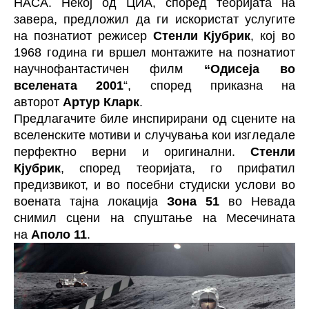
НАСА. Некој од ЦИА, според теоријата на
завера, предложил да ги искористат услугите
на познатиот режисер
Стенли Кјубрик
, кој во
1968 година ги вршел монтажите на познатиот
научнофантастичен филм
“Одисеја во
вселената 2001
“, според приказна на
авторот
Артур Кларк
.
Предлагачите биле инспирирани од сцените на
вселенските мотиви и случувања кои изгледале
перфектно верни и оригинални.
Стенли
Кјубрик
, според теоријата, го прифатил
предизвикот, и во посебни студиски услови во
воената тајна локација
Зона 51
во Невада
снимил сцени на спуштање на Месечината
на
Аполо 11
.