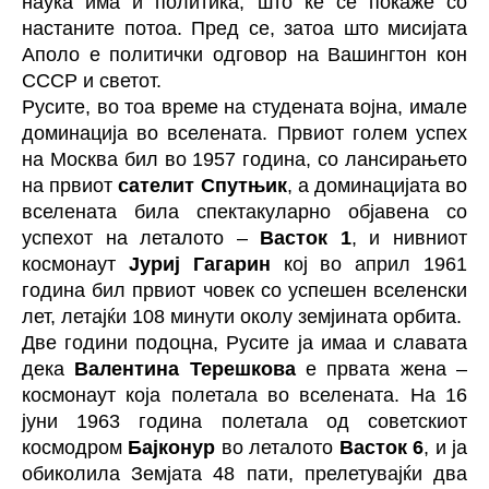
наука има и политика, што ќе се покаже со
настаните потоа. Пред се, затоа што мисијата
Аполо е политички одговор на Вашингтон кон
СССР и светот.
Русите, во тоа време на студената војна, имале
доминација во вселената. Првиот голем успех
на Москва бил во 1957 година, со лансирањето
на првиот
сателит Спутњик
, а доминацијата во
вселената била спектакуларно објавена со
успехот на леталото –
Васток 1
, и нивниот
космонаут
Јуриј Гагарин
кој во април 1961
година бил првиот човек со успешен вселенски
лет, летајќи 108 минути околу земјината орбита.
Две години подоцна, Русите ја имаа и славата
дека
Валентина Терешкова
е првата жена –
космонаут која полетала во вселената. На 16
јуни 1963 година полетала од советскиот
космодром
Бајконур
во леталото
Васток 6
, и ја
обиколила Земјата 48 пати, прелетувајќи два