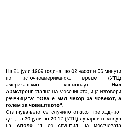
На 21 јули 1969 година, во 02 часот и 56 минути
по источноамериканско време (УТЦ)
американскиот космонаут
Нил
Армстронг
стапна на Месечината, и ја изговори
реченицата:
“Ова е мал чекор за човекот, а
голем за човештвото“
.
Стапнувањето се случило откако претходниот
ден, на 20 јули во 20:17 (УТЦ) лунарниот модул
на
Аполо 11
се спуштил на месечевата