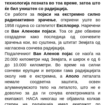
технологија позната во тоа време
,
затоа што
ќе бил уништен со радијација.
Се работи за
појаси на екстремно силно
радиоактивно зрачење
, откриени уште во
1958 година со сателитот
Експлорер
. Наречени
се
Ван Аленови појаси
. Тоа се две обвивки
создадени како последица од сончевите
зрачења кои, во суштина, ја штитат Земјата од
нагласена сончева радијација.
Подалечниот
Ван Аленов појас
се наоѓа на
20.000 километри над Земјата, и широк е од 6
до 10.000 километри. Во време на силни
сончеви ерупции и ветрови гама радијацијата
околу нив е екстремна, а
Аполо
леталата
немале соодветна заштита, освен
алуминиумското тело на леталото, што не е
доволно за да ги сочува електрониката и
екипажот. НАСА никогаш не објавила колкав
степен на радијација имал екипажот по