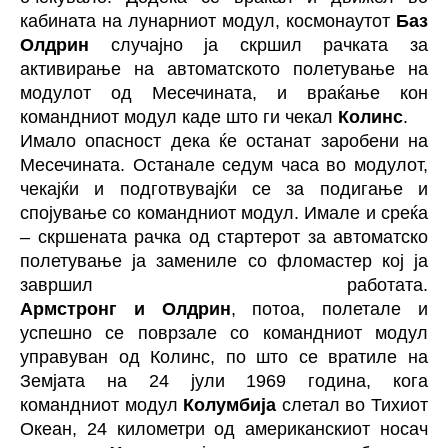
кабината на лунарниот модул, космонаутот
Баз
Олдрин
случајно ја скршил рачката за
активирање на автоматското полетување на
модулот од Месечината, и враќање кон
командниот модул каде што ги чекал
Колинс
.
Имало опасност дека ќе останат заробени на
Месечината. Останале седум часа во модулот,
чекајќи и подготвувајќи се за подигање и
спојување со командниот модул. Имале и среќа
– скршената рачка од стартерот за автоматско
полетување ја замениле со фломастер кој ја
завршил работата.
Армстронг и Олдрин
, потоа, полетале и
успешно се поврзале со командниот модул
управуван од Колинс, по што се вратиле на
Земјата на 24 јули 1969 година, кога
командниот модул
Колумбија
слетал во Тихиот
Океан, 24 километри од американскиот носач