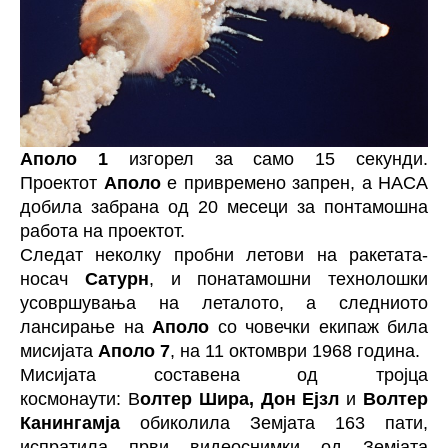
Аполо 1
изгорел за само 15 секунди.
Проектот
Аполо
е привремено запрен, а НАСА
добила забрана од 20 месеци за понтамошна
работа на проектот.
Следат неколку пробни летови на ракетата-
носач
Сатурн
, и понатамошни технолошки
усовршувања на леталото, а следниото
лансирање на
Аполо
со човечки екипаж била
мисијата
Аполо 7
, на 11 октомври 1968 година.
Мисијата составена од тројца
космонаути: В
олтер Шира, Дон Ејзл
и
Волтер
Канингамја
обиколила Земјата 163 пати,
испратила први видеоснимки од Земјата