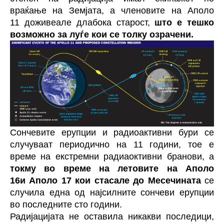
враќање на Земјата, а членовите на Аполо
11 доживеале длабока старост,
што е тешко
возможно за луѓе кои се толку озрачени.
Сончевите ерупции и радиоактивни бури се
случуваат периодично на 11 години, тое е
време на екстремни радиаоктивни бранови, а
токму во време на летовите на Аполо
16и Аполо 17 кои стасале до Месечината
се
случила една од најсилните сончеви ерупции
во последните сто години.
Радијацијата не оставила никакви последици,