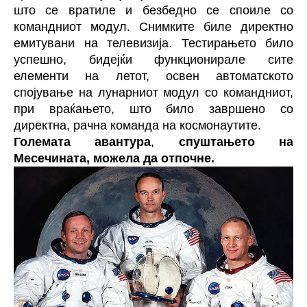
што се вратиле и безбедно се споиле со
командниот модул. Снимките биле директно
емитувани на телевизија. Тестирањето било
успешно, бидејќи функционирале сите
елементи на летот, освен автоматското
спојување на лунарниот модул со командниот,
при враќањето, што било завршено со
директна, рачна команда на космонаутите.
Големата авантура
,
спуштањето на
Месечината, можела да отпочне.