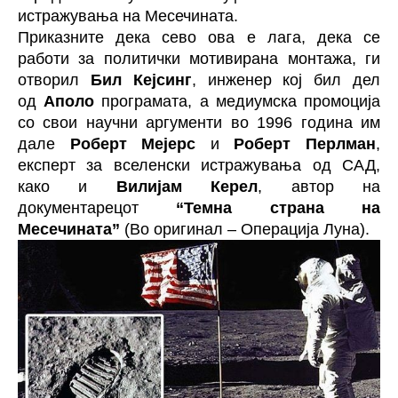
истражувања на Месечината.
Приказните дека сево ова е лага, дека се
работи за политички мотивирана монтажа, ги
отворил
Бил Кејсинг
, инженер кој бил дел
од
Аполо
програмата, а медиумска промоција
со свои научни аргументи во 1996 година им
дале
Роберт Мејерс
и
Роберт Перлман
,
експерт за вселенски истражувања од САД,
како и
Вилијам Керел
, автор на
документарецот
“Темна страна на
Месечината”
(Во оригинал – Операција Луна).