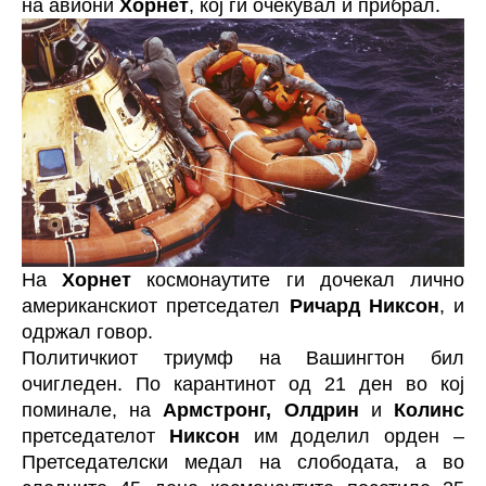
на авиони
Хорнет
, кој ги очекувал и прибрал.
На
Хорнет
космонаутите ги дочекал лично
американскиот претседател
Ричард Никсон
, и
одржал говор.
Политичкиот триумф на Вашингтон бил
очигледен. По карантинот од 21 ден во кој
поминале, на
Армстронг, Олдрин
и
Колинс
претседателот
Никсон
им доделил орден –
Претседателски медал на слободата, а во