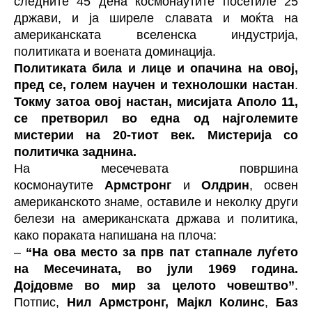
следните 45 дена космонаутите посетиле 25
држави, и ја ширеле славата и моќта на
американската вселенска индустрија,
политиката и воената доминација.
Политиката била и лице и опачина на овој,
пред се, голем научен и технолошки настан
.
Токму затоа овој настан, мисијата Аполо 11,
се претворил во една од најголемите
мистерии на 20-тиот век. Мистерија со
политичка заднина.
На месечевата површина
космонаутите
Армстронг
и
Олдрин
, освен
американското знаме, оставиле и неколку други
белези на американската држава и политика,
како пораката напишана на плоча:
–
“На ова место за прв пат стапнале луѓето
на Месечината, во јули 1969 година.
Дојдовме во мир за целото човештво”
.
Потпис,
Нил Армстронг, Мајкл Колинс
,
Баз