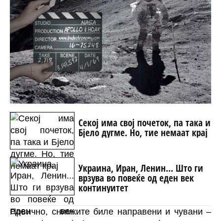
Секој има свој почеток, па така и
Бјело дугме. Но, тие немаат крај
Украина, Иран, Ленин... Што ги
врзува во повеќе од еден век
континуитет
Првично, снимките биле направени и чувани –