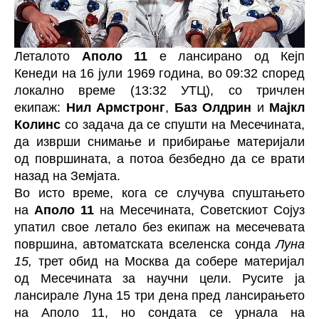
Леталото
Аполо 11
е лансирано од Кејп
Кенеди на 16 јули 1969 година, во 09:32 според
локално време (13:32 УТЦ), со тричлен
екипаж:
Нил Армстронг
,
Баз Олдрин
и
Мајкл
Колинс
со задача да се спушти на Месечината,
да изврши снимање и прибирање материјали
од површината, а потоа безбедно да се врати
назад на Земјата.
Во исто време, кога се случува спуштањето
на
Аполо 11
на Месечината, Советскиот Сојуз
упатил свое летало без екипаж на месечевата
површина, автоматската вселенска сонда
Луна
15,
трет обид на Москва да собере материјал
од Месечината за научни цели. Русите ја
лансирале Луна 15 три дена пред лансирањето
на Аполо 11, но сондата се урнала на