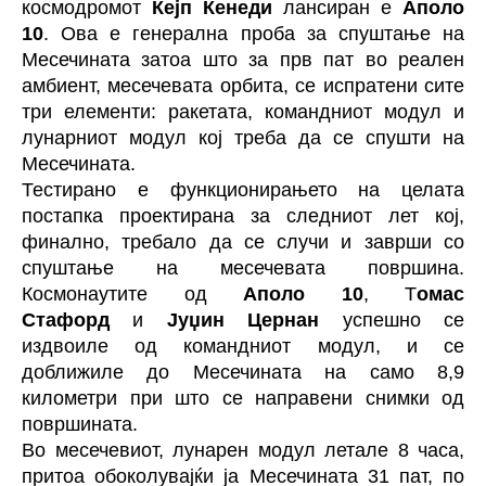
космодромот
Кејп Кенеди
лансиран е
Аполо
10
. Ова е генерална проба за спуштање на
Месечината затоа што за прв пат во реален
амбиент, месечевата орбита, се испратени сите
три елементи: ракетата, командниот модул и
лунарниот модул кој треба да се спушти на
Месечината.
Тестирано е функционирањето на целата
постапка проектирана за следниот лет кој,
финално, требало да се случи и заврши со
спуштање на месечевата површина.
Космонаутите од
Аполо 10
, Т
омас
Стафорд
и
Јуџин Цернан
успешно се
издвоиле од командниот модул, и се
доближиле до Месечината на само 8,9
километри при што се направени снимки од
површината.
Во месечевиот, лунарен модул летале 8 часа,
притоа обоколувајќи ја Месечината 31 пат, по