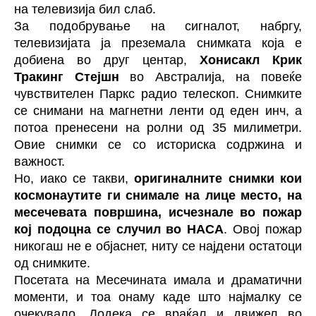
на телевизија бил слаб.
За подобрување на сигналот, набргу,
телевизијата ја преземала снимката која е
добиена во друг центар,
Хонисакл Крик
Тракинг Стејшн
во Австралија, на повеќе
чувствителен Паркс радио телескоп. Снимките
се снимани на магнетни ленти од еден инч, а
потоа пренесени на ролни од 35 милиметри.
Овие снимки се со историска содржина и
важност.
Но, иако се такви,
оригиналните снимки кои
космонаутите ги снимале на лице место, на
месечевата површина, исчезнале во пожар
кој подоцна се случил во НАСА
. Овој пожар
никогаш не е објаснет, ниту се најдени остатоци
од снимките.
Посетата на Месечината имала и драматични
моменти, и тоа онаму каде што најмалку се
очекувало. Додека се враќал и движел во