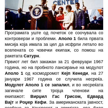
Програмата уште од почеток се соочувала со
контроверзи и проблеми.
Аполо 1
била првата
мисија која имала за цел да исфрли летало во
вселената со човечки екипаж, со помош на
ракетата
Сатурн
.
Првиот лет бил закажан за 21 февруари 1967
година, но на пробното лансирање на модулот
Аполо 1
од космодромот
Кејп Кенеди
, на 27
јануари 1967 година се случила несреќа.
Модулот Аполо 1 се запалил
, и во несреќата
загинале сите тројца членови на
екипажот:
Вирџил Гас Грисом, Едвард
Вајт
и
Роџер Кефи
. За американската јавност,
особено за Конгресот и армијата, ова било