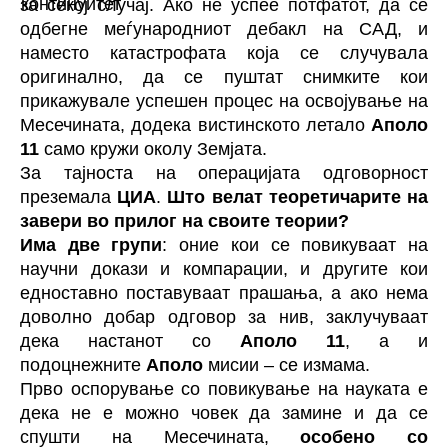
за секој случај. Ако не успее потфатот, да се
одбегне меѓународниот дебакл на САД, и
наместо катастрофата која се случувала
оригинално, да се пуштат снимките кои
прикажувале успешен процес на освојување на
Месечината, додека вистинското летало
Аполо
11
само кружи околу Земјата.
За тајноста на операцијата одговорност
преземала
ЦИА
.
Што велат теоретичарите на
завери во прилог на своите теории?
Има две групи
: оние кои се повикуваат на
научни докази и компарации, и другите кои
едноставно поставуваат прашања, а ако нема
доволно добар одговор за нив, заклучуваат
дека настанот со
Аполо 11
, а и
подоцнежните
Аполо
мисии – се измама.
Прво оспорување со повикување на науката е
дека не е можно човек да замине и да се
спушти на Месечината,
особено со