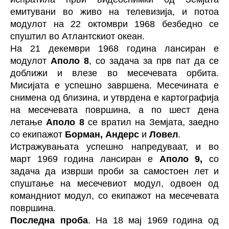
емитувани во живо на телевизија, и потоа
модулот на 22 октомври 1968 безбедно се
спуштил во Атлантскиот океан.
На 21 декември 1968 година лансиран е
модулот
Аполо 8
, со задача за прв пат да се
доближи и влезе во месечевата орбита.
Мисијата е успешно завршена. Месечината е
снимена од близина, и утврдена е картографија
на месечевата површина, а по шест дена
летање
Аполо 8
се вратил на Земјата, заедно
со екипажот
Борман, Андерс
и
Ловел
.
Истражувањата успешно напредуваат, и во
март 1969 година лансиран е
Аполо 9,
со
задача да изврши проби за самостоен лет и
спуштање на месечевиот модул, одвоен од
командниот модул, со екипажот на месечевата
површина.
Последна проба
. На 18 мај 1969 година од