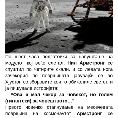
По шест часа подготовки за напуштање на
модулот кој веќе слетал,
Нил Армстронг
се
спуштил по четирите скали, и со левата нога
зачекорил по површината јавувајќи се во
Хјустон со зборовите кои го обиколиле светот, и
ја пишувале историјата:
–
“Ова е мал чекор за човекот, но голем
(гигантски) за човештвото…”
Првото човечко стапнување на месечевата
површина на космонаутот
Армстронг
се