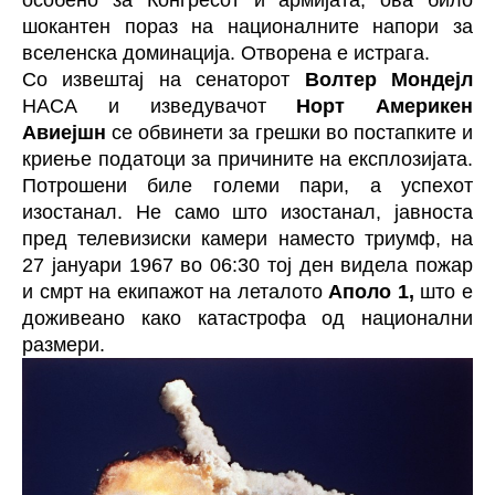
шокантен пораз на националните напори за
вселенска доминација. Отворена е истрага.
Со извештај на сенаторот
Волтер Мондејл
НАСА и изведувачот
Норт Америкен
Авиејшн
се обвинети за грешки во постапките и
криење податоци за причините на експлозијата.
Потрошени биле големи пари, а успехот
изостанал. Не само што изостанал, јавноста
пред телевизиски камери наместо триумф, на
27 јануари 1967 во 06:30 тој ден видела пожар
и смрт на екипажот на леталото
Аполо 1,
што е
доживеано како катастрофа од национални
размери.