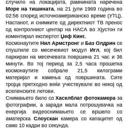
случило на локацијата, рамнината наречена
Море на тишината
, на 21 јули 1969 година во
02:56 според источноамериканско време (УТЦ).
Настанот, и снимките од директниот ТВ пренос
од контролниот центар на НАСА во Хјустон ги
коментирал експертот
Џеф Кинг.
Космонаутите
Нил Армстронг
и
Баз Олдрин
се
спуштиле со месечевиот модул
Игл
, кој бил
паркиран на месечевата површина 21 час и 36
минути. Во тој период за 2,5 часа прошетка
космонаутите собрале 21,5 килограми
материјал и камења од површината. Сите
тројца претходно веќе учествувале во некој од
вселенските летови.
Снимањето било со
Хаселблат фотокамера
за
фотографии, а заради мала потрошувачка на
енергија видеоснимањето се вршело со
аматерска
Слоускан
камера со капацитет од
само 10 кадри во секунда.