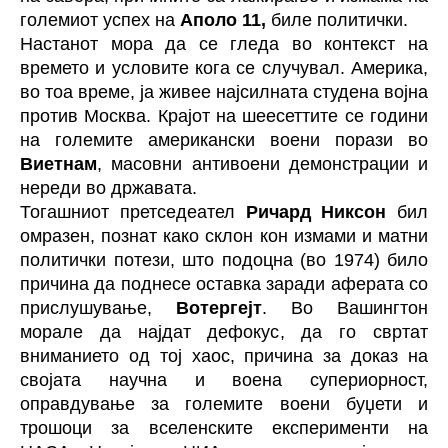
големиот успех на
Аполо 11,
биле политички.
Настанот мора да се гледа во контекст на
времето и условите кога се случувал. Америка,
во тоа време, ја живее најсилната студена војна
против Москва. Крајот на шеесеттите се години
на големите американски воени порази во
Виетнам
, масовни антивоени демонстрации и
нереди во државата.
Тогашниот претседеател
Ричард Никсон
бил
омразен, познат како склон кон измами и матни
политички потези, што подоцна (во 1974) било
причина да поднесе оставка заради аферата со
прислушување,
Вотергејт
. Во Вашингтон
морале да најдат дефокус, да го свртат
вниманието од тој хаос, причина за доказ на
својата научна и воена супериорност,
оправдување за големите воени буџети и
трошоци за вселенските експерименти на