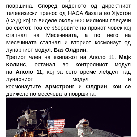
површина. Според виденото од директниот
телевизиски пренос од НАСА базата во Хјустон
(САД) кој го виделе околу 600 милиони гледачи
во светот, тоа се зборовите на првиот човек кој
стапнал на Месечината, а по него на
Месечината стапнал и вториот космонаут од
лунарниот модул,
Баз Олдрин
.
Третиот член на екипажот на Аполо 11,
Мајк
Колинс
, останал во контролниот модул
на
Аполо 11,
кој за сето време лебдел над
лунарниот модул и
космонаутите
Армстронг
и
Олдрин
, кои се
движеле по месечевата површина.