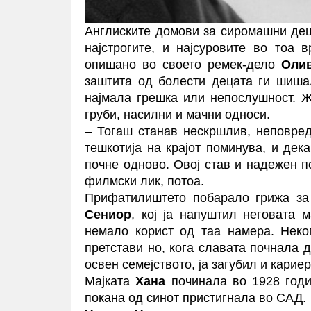
Англиските домови за сиромашни дец
најстрогите, и најсуровите во тоа 
опишано во своето ремек-дело
Олив
заштита од болести децата ги шиша
најмала грешка или непослушност. 
груби, насилни и мачни односи.
– Тогаш станав нескршлив, неповре
тешкотија на крајот поминува, и дек
почне одново. Овој став и надежен п
филмски лик, потоа.
Прифатилиштето побарало грижа за 
Сениор
, кој ја напуштил неговата 
немало корист од таа намера. Неко
претстави но, кога славата почнала д
освен семејството, ја загубил и карие
Мајката
Хана
починала во 1928 годи
покана од синот пристигнала во САД.