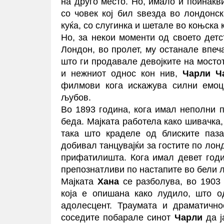
на друго место. Но, имало и поинакв
со човек кој бил ѕвезда во лондонс
куќа, со слугинка и шетале во коњска к
Но, за некои моменти од своето детс
Лондон, во пролет, му останале впеч
што ги продавале девојките на мосто
и нежниот однос кон нив,
Чарли Ч
филмови кога искажува силни емоц
љубов.
Во 1893 година, кога имал неполни п
беда. Мајката работела како шивачка,
така што краделе од блиските паз
добивал танцувајќи за гостите по лон
прифатилишта. Кога имал девет год
препознатливи по настапите во бели л
Мајката
Хана
се разболува, во 1903 
која е опишана како лудило, што 
адолесцент. Траумата и драматично
соседите побарале синот
Чарли
да ј