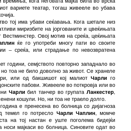
и времиња, кога неговата мајка била во врска
киот вариете театар, тогаш живееле во убава
очија.
тво тој има убави сеќавања. Кога шетале низ
атливи миризбите на јоргованите и цвеќињата
т Вестминстер. Овој мотив на среќа, цеќињата
аплин
ќе го употреби многу пати во своите
ии – среќа, или страдање по невозвратена
ет години, семјството повторно западнало во
 но тоа не било доволно за живот. Се хранеле
ари, или од бакшишот кој малиот
Чарли
го
донските пабови. Живееле во поткровја или во
ини
Чарли
бил танчер во групата
Ланкестер
,
енени кошули. Но, ни тоа не траело долго.
година е пренесена во болница со дијагноза
од темел го потресло
Чарли Чаплин
, момче
ста на тој настан е уште поголема бидејќи
а носи мајкаси во болница. Синовите одат во