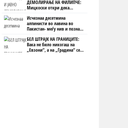
ДЕМОЛИРАЊЕ НА ФИЛИПЧЕ:
Мицкоски откри дека
човекот појма нема од
Исчезнаа десетмина
ништо, освен за кеш
алпинисти во лавина во
Пакистан- меѓу нив и познат
Непалец
БЕЛ ШТРАЈК НА ГРАНИЦИТЕ:
Вака не било никогаш на
„Евзони“, а на „Градина“ се
чека и пет часа