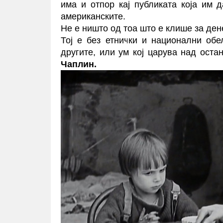
има и отпор кај публиката која им 
американските.
Не е ништо од тоа што е клише за де
Тој е без етнички и национални обе
другите, или ум кој царува над оста
Чаплин.