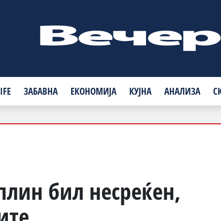
IFE
ЗАБАВНА
ЕКОНОМИЈА
КУЈНА
АНАЛИЗА
С
плин бил несреќен,
ите