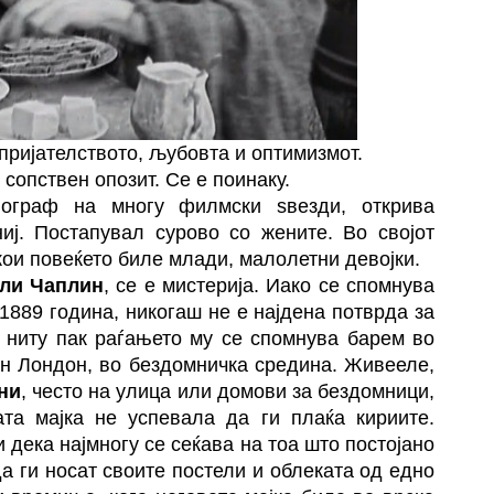
пријателството, љубовта и оптимизмот.
 сопствен опозит. Се е поинаку.
иограф на многу филмски ѕвезди, открива
ј. Постапувал сурово со жените. Во својот
кои повеќето биле млади, малолетни девојки.
ли Чаплин
, се е мистерија. Иако се спомнува
1889 година, никогаш не е најдена потврда за
, ниту пак раѓањето му се спомнува барем во
жен Лондон, во бездомничка средина. Живееле,
ни
, често на улица или домови за бездомници,
ата мајка не успевала да ги плаќа кириите.
 дека најмногу се сеќава на тоа што постојано
да ги носат своите постели и облеката од едно