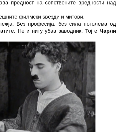
дава предност на сопствените вредности над
нешните филмски ѕвезди и митови.
лежја. Без професија, без сила поголема од
натите. Не и ниту убав заводник. Тој е
Чарли