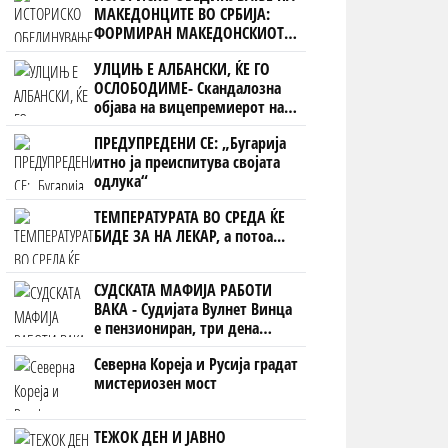
МАКЕДОНЦИТЕ ВО СРБИЈА:
ФОРМИРАН МАКЕДОНСКИОТ
НАЦИОНАЛЕН СОЈУЗ
УЛЦИЊ Е АЛБАНСКИ, ЌЕ ГО
ОСЛОБОДИМЕ- Скандалозна
објава на вицепремиерот на
Црна Гора
ПРЕДУПРЕДЕНИ СЕ: „Бугарија
итно ја преиспитува својата
одлука“
ТЕМПЕРАТУРАТА ВО СРЕДА ЌЕ
БИДЕ ЗА НА ЛЕКАР, а потоа...
СУДСКАТА МАФИЈА РАБОТИ
ВАКА - Судијата Вулнет Винца
е пензиониран, три дена
откако му го врати пасошот
Северна Кореја и Русија градат
на бизнисменот Марковски
мистериозен мост
ТЕЖОК ДЕН И ЈАВНО