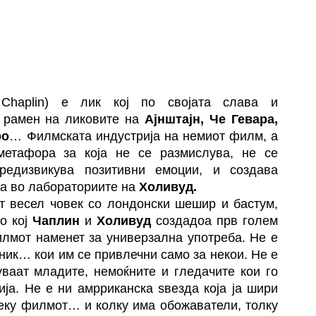
Chaplin) е лик кој по својата слава и
е рамен на ликовите на
Ајнштајн, Че Гевара,
ро
… Филмската индустрија на немиот филм, а
метафора за која не се размислува, не се
редизвикува позитивни емоции, и создава
на во лабораториите на
Холивуд.
от весел човек со лондонски шешир и бастум,
со кој
Чаплин
и
Холивуд
создадоа прв голем
илмот наменет за универзална употреба. Не е
ник… кои им се привлечни само за некои. Не е
уваат младите, немоќните и гледачите кои го
ја. Не е ни амрриканска ѕвезда која ја шири
реку филмот… и колку има обожаватели, толку