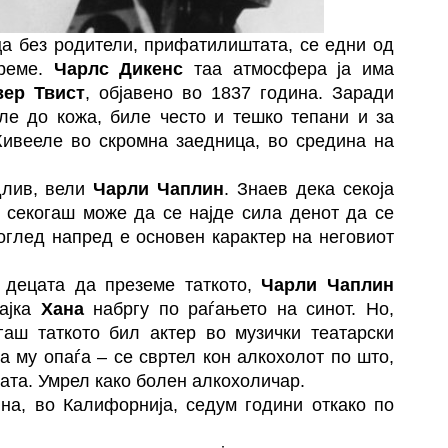
а без родители, прифатилиштата, се едни од
време.
Чарлс Дикенс
таа атмосфера ја има
ер Твист
, објавено во 1837 година. Заради
ле до кожа, биле често и тешко тепани и за
Живееле во скромна заедница, во средина на
длив, вели
Чарли Чаплин
. Знаев дека секоја
а секогаш може да се најде сила денот да се
оглед напред е основен карактер на неговиот
децата да преземе таткото,
Чарли Чаплин
мајка
Хана
набргу по раѓањето на синот. Но,
гаш таткото бил актер во музички театарски
а му опаѓа – се свртел кон алкохолот по што,
рата. Умрел како болен алкохоличар.
на, во Калифорнија, седум години откако по