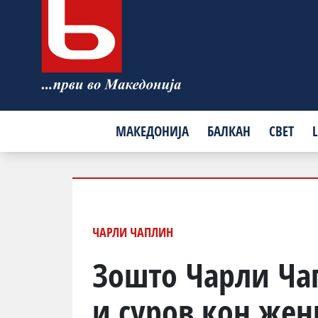
МАКЕДОНИЈА
БАЛКАН
СВЕТ
L
ЧАРЛИ ЧАПЛИН
Зошто Чарли Ча
и суров кон жен