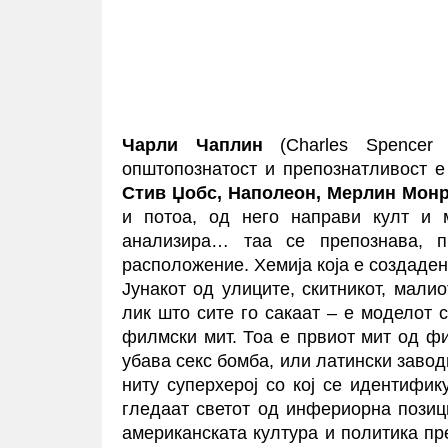
Чарли Чаплин
(Charles Spencer 
општопознатост и препознатливост 
Стив Џобс, Наполеон, Мерлин Мон
и потоа, од него направи култ и 
анализира… таа се препознава, п
расположение. Хемија која е создаде
Јунакот од улиците, скитникот, мали
лик што сите го сакаат – е моделот 
филмски мит. Тоа е првиот мит од ф
убава секс бомба, или латински завод
ниту суперхерој со кој се идентифик
гледаат светот од инфериорна позици
американската култура и политика п