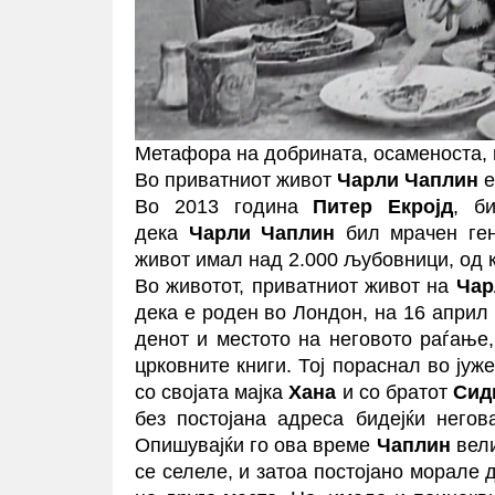
Метафора на добрината, осаменоста, 
Во приватниот живот
Чарли Чаплин
е
Во 2013 година
Питер Екројд
, б
дека
Чарли Чаплин
бил мрачен гени
живот имал над 2.000 љубовници, од 
Во животот, приватниот живот на
Чар
дека е роден во Лондон, на 16 април 
денот и местото на неговото раѓање
црковните книги. Тој пораснал во ју
со својата мајка
Хана
и со братот
Сид
без постојана адреса бидејќи негов
Опишувајќи го ова време
Чаплин
вели
се селеле, и затоа постојано морале 