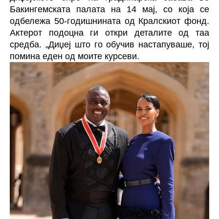
Бакингемската палата на 14 мај, со која се
одбележа 50-годишнината од Кралскиот фонд.
Актерот подоцна ги откри деталите од таа
средба. „Диџеј што го обучив настапуваше, тој
помина еден од моите курсеви.