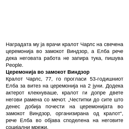
Наградата му ја врачи кралот Чарлс на свечена
церемонија во замокот Виндзор, а
Елба
рече
дека неговата работа не запира тука, пишува
People.
Церемонија во замокот Виндзор
Кралот Чарлс, 77, го прогласи 53-годишниот
Елба за витез на церемонија на 2 јуни. Додека
актерот клекнуваше, кралот ги допре двете
негови рамена со мечот. „Честитки до сите што
денес добија почести на церемонијата во
замокот Виндзор, организирана од кралот“,
рече Елба во објава споделена на неговите
социјални мрежи.