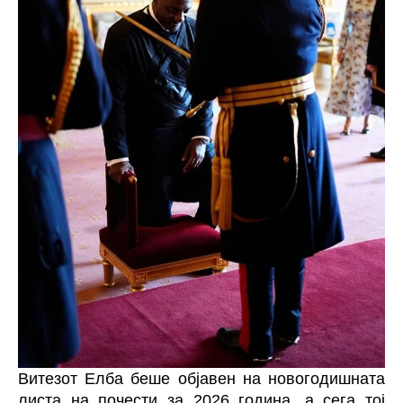
Витезот
Елба беше објавен на новогодишната
листа на почести за 2026 година, а сега тој