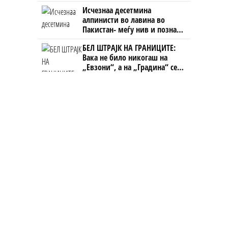
човекот појма нема од
Исчезнаа десетмина
ништо, освен за кеш
алпинисти во лавина во
Пакистан- меѓу нив и познат
Непалец
БЕЛ ШТРАЈК НА ГРАНИЦИТЕ:
Вака не било никогаш на
„Евзони“, а на „Градина“ се
чека и пет часа