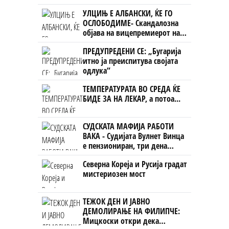
НАЦИОНАЛЕН СОЈУЗ
УЛЦИЊ Е АЛБАНСКИ, ЌЕ ГО
ОСЛОБОДИМЕ- Скандалозна
објава на вицепремиерот на
Црна Гора
ПРЕДУПРЕДЕНИ СЕ: „Бугарија
итно ја преиспитува својата
одлука“
ТЕМПЕРАТУРАТА ВО СРЕДА ЌЕ
БИДЕ ЗА НА ЛЕКАР, а потоа...
СУДСКАТА МАФИЈА РАБОТИ
ВАКА - Судијата Вулнет Винца
е пензиониран, три дена
откако му го врати пасошот
Северна Кореја и Русија градат
на бизнисменот Марковски
мистериозен мост
ТЕЖОК ДЕН И ЈАВНО
ДЕМОЛИРАЊЕ НА ФИЛИПЧЕ:
Мицкоски откри дека