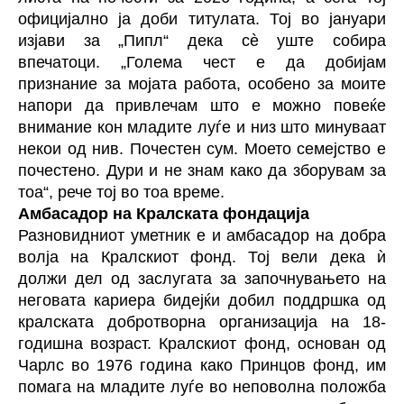
официјално ја доби титулата. Тој во јануари
изјави за „Пипл“ дека сè уште собира
впечатоци. „Голема чест е да добијам
признание за мојата работа, особено за моите
напори да привлечам што е можно повеќе
внимание кон младите луѓе и низ што минуваат
некои од нив. Почестен сум. Моето семејство е
почестено. Дури и не знам како да зборувам за
тоа“, рече тој во тоа време.
Амбасадор на Кралската фондација
Разновидниот уметник е и амбасадор на добра
волја на Кралскиот фонд. Тој вели дека ѝ
должи дел од заслугата за започнувањето на
неговата кариера бидејќи добил поддршка од
кралската добротворна организација на 18-
годишна возраст. Кралскиот фонд, основан од
Чарлс во 1976 година како Принцов фонд, им
помага на младите луѓе во неповолна положба