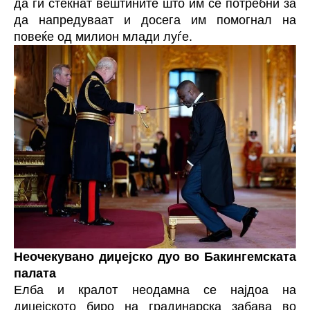
да ги стекнат вештините што им се потребни за
да напредуваат и досега им помогнал на
повеќе од милион млади луѓе.
Неочекувано диџејско дуо во Бакингемската
палата
Елба и кралот неодамна се најдоа на
диџејското биро на градинарска забава во