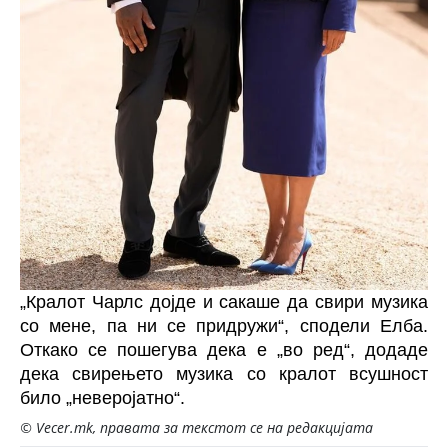
„Кралот Чарлс дојде и сакаше да свири музика
со мене, па ни се придружи“, сподели Елба.
Откако се пошегува дека е „во ред“, додаде
дека свирењето музика со кралот всушност
било „неверојатно“.
© Vecer.mk, правата за текстот се на редакцијата