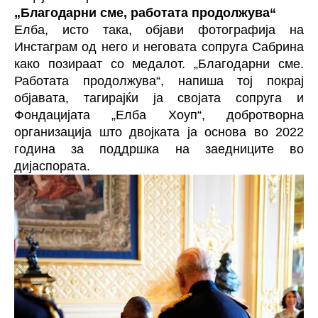
„Благодарни сме, работата продолжува“
Елба, исто така, објави фотографија на
Инстаграм од него и неговата сопруга Сабрина
како позираат со медалот. „Благодарни сме.
Работата продолжува“, напиша тој покрај
објавата, тагирајќи ја својата сопруга и
Фондацијата „Елба Хоуп“, добротворна
организација што двојката ја основа во 2022
година за поддршка на заедниците во
дијаспората.